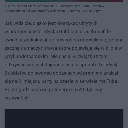
Autor: screen z filmu na YouTube: Quebonafide feat. Daria Zawiałow -
BUBBLETEA (Official Video) // YouTube.com/QueQuality/ Archiwum
Quebonafide ukrył wiadomość w teledysku Bubbletea? Fani są o tym
prywatne
przekonani!
Jak widzicie, ciężko jest doszukać ukrytych
wiadomości w teledysku Bubbletea. Quebonafide
uwielbia zaskakiwać i z pewnością domyślił się, że fani
zaczną tłumaczyć słowa, które pojawiają się w klipie w
języku wietnamskim. Nie chciał w związku z tym
odkrywać żadnych tajemnic w taki sposób. Teledysk
Bubbletea po siedmiu godzinach od premiery znalazł
się na 2. miejscu karty na czasie w serwisie YouTube.
Po 20 godzinach od premiery ma 620 tysięcy
wyświetleń.