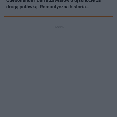
Quebonafide i Daria Zawiałow o tęsknocie za
drugą połówką. Romantyczna historia…