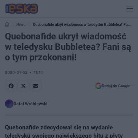
News
Quebonafide ukrył wiadomość w teledysku Bubbletea? Fani są
o tym przekonani!
Quebonafide ukrył wiadomość
w teledysku Bubbletea? Fani są
o tym przekonani!
2020-07-22
11:10
Dodaj do Google
Rafał Wróblewski
Quebonafide zdecydował się na wydanie
teledysku swojego największego hitu z płyty