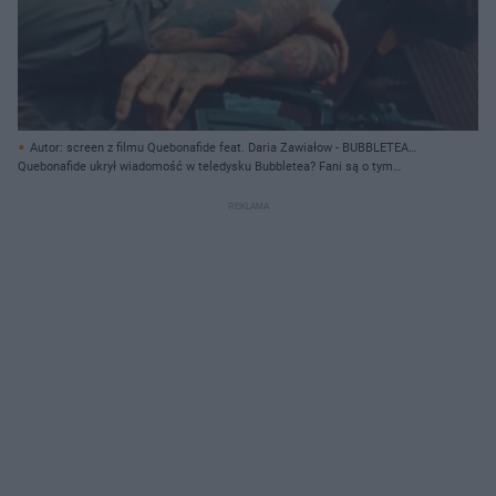
Autor: screen z filmu Quebonafide feat. Daria Zawiałow - BUBBLETEA
(Official Video) // YouTube.com/QueQuality/ Archiwum prywatne
Quebonafide ukrył wiadomość w teledysku Bubbletea? Fani są o tym
przekonani!