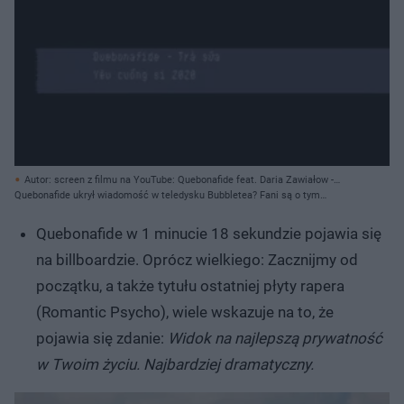
Autor: screen z filmu na YouTube: Quebonafide feat. Daria Zawiałow -
BUBBLETEA (Official Video) // YouTube.com/QueQuality/ Archiwum
Quebonafide ukrył wiadomość w teledysku Bubbletea? Fani są o tym
prywatne
przekonani!
Quebonafide w 1 minucie 18 sekundzie pojawia się
na billboardzie. Oprócz wielkiego: Zacznijmy od
początku, a także tytułu ostatniej płyty rapera
(Romantic Psycho), wiele wskazuje na to, że
pojawia się zdanie:
Widok na najlepszą prywatność
w Twoim życiu. Najbardziej dramatyczny.