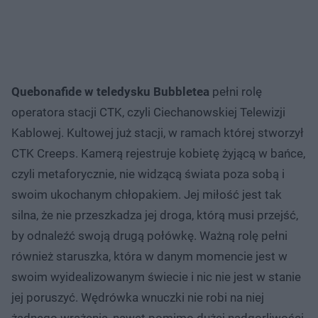
Quebonafide w teledysku Bubbletea
pełni rolę
operatora stacji CTK, czyli Ciechanowskiej Telewizji
Kablowej. Kultowej już stacji, w ramach której stworzył
CTK Creeps. Kamerą rejestruje kobietę żyjącą w bańce,
czyli metaforycznie, nie widzącą świata poza sobą i
swoim ukochanym chłopakiem. Jej miłość jest tak
silna, że nie przeszkadza jej droga, którą musi przejść,
by odnaleźć swoją drugą połówkę. Ważną rolę pełni
również staruszka, która w danym momencie jest w
swoim wyidealizowanym świecie i nic nie jest w stanie
jej poruszyć. Wędrówka wnuczki nie robi na niej
żadnego wrażenia, nawet pomimo dużej nadgorliwości