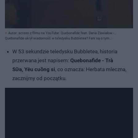
Autor: screen z filmu na YouTube: Quebonafide feat. Daria Zawiałow -
BUBBLETEA (Official Video) // YouTube.com/QueQuality/ Archiwum
Quebonafide ukrył wiadomość w teledysku Bubbletea? Fani są o tym
prywatne
przekonani!
W 53 sekundzie teledysku Bubbletea, historia
przerwana jest napisem:
Quebonafide - Trà
Sữa, Yêu cuồng si
, co oznacza: Herbata mleczna,
zacznijmy od początku.