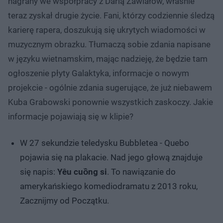
nagrany we współpracy z Darią Zawiałow, właśnie
teraz zyskał drugie życie. Fani, którzy codziennie śledzą
karierę rapera, doszukują się ukrytych wiadomości w
muzycznym obrazku. Tłumaczą sobie zdania napisane
w języku wietnamskim, mając nadzieję, że będzie tam
ogłoszenie płyty Galaktyka, informacje o nowym
projekcie - ogólnie zdania sugerujące, że już niebawem
Kuba Grabowski ponownie wszystkich zaskoczy. Jakie
informacje pojawiają się w klipie?
W 27 sekundzie teledysku Bubbletea - Quebo
pojawia się na plakacie. Nad jego głową znajduje
się napis:
Yêu cuồng si
. To nawiązanie do
amerykańskiego komediodramatu z 2013 roku,
Zacznijmy od Początku.