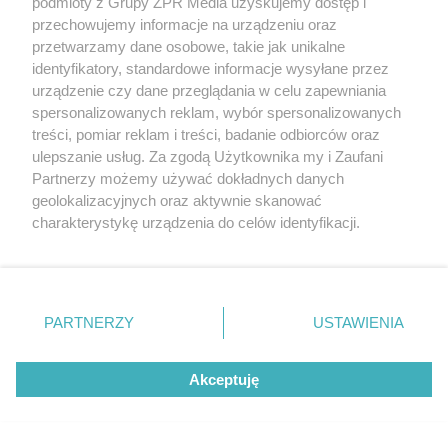
podmioty z Grupy ZPR Media uzyskujemy dostęp i
przechowujemy informacje na urządzeniu oraz
przetwarzamy dane osobowe, takie jak unikalne
TENIS
identyfikatory, standardowe informacje wysyłane przez
Turniej ATP w Montrealu. Hubert
urządzenie czy dane przeglądania w celu zapewniania
Hurkacz poznał rywala w trzeciej
spersonalizowanych reklam, wybór spersonalizowanych
treści, pomiar reklam i treści, badanie odbiorców oraz
rundzie
ulepszanie usług. Za zgodą Użytkownika my i Zaufani
Partnerzy możemy używać dokładnych danych
geolokalizacyjnych oraz aktywnie skanować
charakterystykę urządzenia do celów identyfikacji.
Ponieważ cenimy Twoją prywatność, prosimy o zgodę na
korzystanie z tych technologii poprzez kliknięcie
„Akceptuję”. Zgoda jest dobrowolna i zawsze możesz ją
zmienić/wycofać klikając przycisk ustawień prywatności
PARTNERZY
USTAWIENIA
znajdujący się w lewym dolnym rogu strony
. Niektóre
rodzaje przetwarzania danych nie wymagają zgody
SPRZĄTANIE
Akceptuję
użytkownika, ale masz prawo sprzeciwić się takiemu
Wlej do wiadra przed myciem
przetwarzaniu. Preferencje będą miały zastosowanie tylko
na tej witrynie.
podłogi. Przez kilka dni w domu