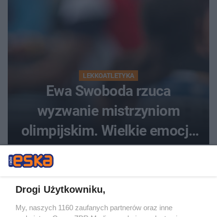
LEKKOATLETYKA
Ewa Swoboda rzuca
wyzwanie mistrzyniom
olimpijskim. Wielkie emocje
podczas Silesia Memoriału
Kamili Skolimowskiej
Drogi Użytkowniku,
My, naszych 1160 zaufanych partnerów oraz inne