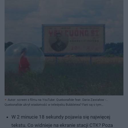
Autor: screen z filmu na YouTube: Quebonafide feat. Daria Zawiałow -
BUBBLETEA (Official Video) // YouTube.com/QueQuality/ Archiwum
Quebonafide ukrył wiadomość w teledysku Bubbletea? Fani są o tym
prywatne
przekonani!
W 2 minucie 18 sekundy pojawia się najwięcej
tekstu. Co widnieje na ekranie stacji CTK? Poza