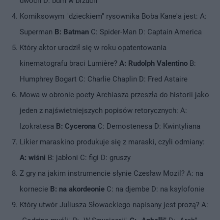
dwóch D: bum w brzuch
Komiksowym "dzieckiem" rysownika Boba Kane'a jest: A:
Superman
B: Batman
C: Spider-Man D: Captain America
Który aktor urodził się w roku opatentowania
kinematografu braci Lumière?
A: Rudolph Valentino
B:
Humphrey Bogart C: Charlie Chaplin D: Fred Astaire
Mowa w obronie poety Archiasza przeszła do historii jako
jeden z najświetniejszych popisów retorycznych: A:
Izokratesa
B: Cycerona
C: Demostenesa D: Kwintyliana
Likier maraskino produkuje się z maraski, czyli odmiany:
A: wiśni
B: jabłoni C: figi D: gruszy
Z gry na jakim instrumencie słynie Czesław Mozil? A: na
kornecie
B: na akordeonie
C: na djembe D: na ksylofonie
Który utwór Juliusza Słowackiego napisany jest prozą? A: