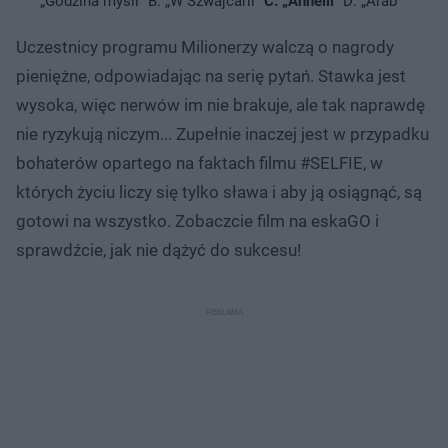
„Godzina myśli" B: „W Szwajcarii"
C: „Anhelli"
D: „Arab"
Uczestnicy programu Milionerzy walczą o nagrody
pieniężne, odpowiadając na serię pytań. Stawka jest
wysoka, więc nerwów im nie brakuje, ale tak naprawdę
nie ryzykują niczym... Zupełnie inaczej jest w przypadku
bohaterów opartego na faktach filmu #SELFIE, w
których życiu liczy się tylko sława i aby ją osiągnąć, są
gotowi na wszystko. Zobaczcie film na eskaGO i
sprawdźcie, jak nie dążyć do sukcesu!