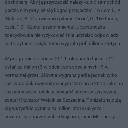
doskonałą. Aby ją przyrządzić należy kupić samochód i
pędzić nim póty, aż się kogoś przejedzie". To Lem i... A.
"Solaris", B. "Opowieści o pilocie Pirxie", C. "Dyktanda,
czyli...", D. "Szpital przemienienia". Uczestniczka
zdecydowała nie ryzykować i nie udzielać odpowiedzi
na to pytanie. Dzięki temu wygrała pół miliona złotych.
W programie do końca 2010 roku padło łącznie 12
pytań za milion (3 w odcinkach specjalnych i 9 w
normalnej grze). Główna wygrana padła jednak tylko
raz. W odcinku wyemitowanym 28 marca 2010 roku po
raz pierwszy w polskiej edycji Milionerów zwycięzcą
został Krzysztof Wójcik ze Szczecina. Poniżej znajdują
się wszystkie pytania za milion, które usłyszeli
uczestnicy poprzednich edycji programu Milionerzy.