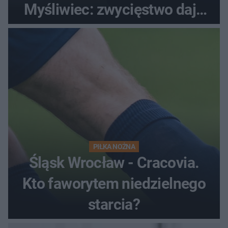
Myśliwiec: zwycięstwo daje
satysfakcję
PIŁKA NOŻNA
Śląsk Wrocław - Cracovia.
Kto faworytem niedzielnego
starcia?