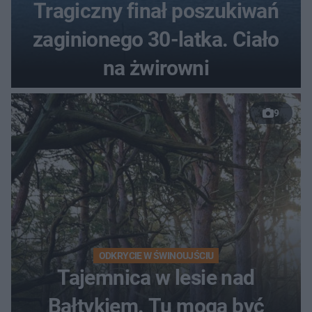
Tragiczny finał poszukiwań
zaginionego 30-latka. Ciało
na żwirowni
9
ODKRYCIE W ŚWINOUJŚCIU
Tajemnica w lesie nad
Bałtykiem. Tu mogą być