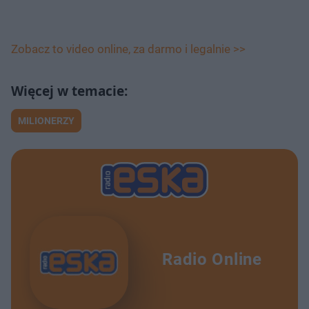
Zobacz to video online, za darmo i legalnie >>
MILIONERZY
Radio Online