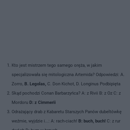
Kto jest mistrzem tego samego oręża, w jakim
specjalizowała się mitologiczna Artemida? Odpowiedzi: A.
Zorro,
B. Legolas,
C. Don Kichot, D. Longinus Podbipięta
Skąd pochodzi Conan Barbarzyńca? A: z Rivii B: z Oz C: z
Mordoru
D: z Cimmerii
Odrażający drab z Kabaretu Starszych Panów dubeltówkę
weźmie, wyjdzie i...: A: rach-ciach!
B: buch, buch!
C: z rur