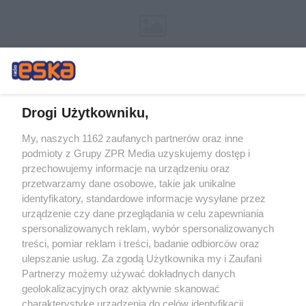
Drogi Użytkowniku,
My, naszych 1162 zaufanych partnerów oraz inne
Żaden utwór zamieszczony w serwisie nie może być powielany i
podmioty z Grupy ZPR Media uzyskujemy dostęp i
rozpowszechniany lub dalej rozpowszechniany w jakikolwiek sposób (w
tym także elektroniczny lub mechaniczny) na jakimkolwiek polu
przechowujemy informacje na urządzeniu oraz
eksploatacji w jakiejkolwiek formie, włącznie z umieszczaniem w Internecie
przetwarzamy dane osobowe, takie jak unikalne
bez pisemnej zgody właściciela praw. Jakiekolwiek użycie lub
wykorzystanie utworów w całości lub w części z naruszeniem prawa, tzn.
identyfikatory, standardowe informacje wysyłane przez
bez właściwej zgody, jest zabronione pod groźbą kary i może być ścigane
urządzenie czy dane przeglądania w celu zapewniania
prawnie.
spersonalizowanych reklam, wybór spersonalizowanych
treści, pomiar reklam i treści, badanie odbiorców oraz
ulepszanie usług. Za zgodą Użytkownika my i Zaufani
Partnerzy możemy używać dokładnych danych
geolokalizacyjnych oraz aktywnie skanować
charakterystykę urządzenia do celów identyfikacji.