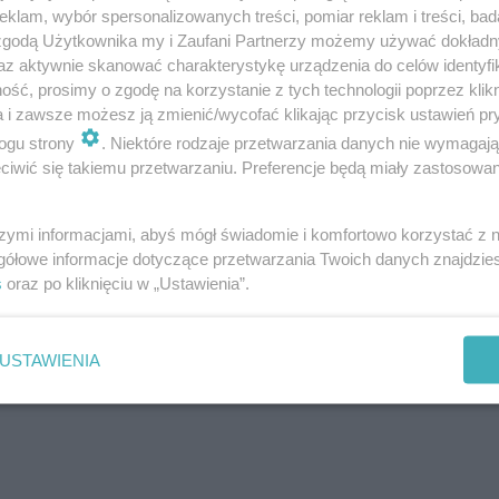
klam, wybór spersonalizowanych treści, pomiar reklam i treści, bad
 zgodą Użytkownika my i Zaufani Partnerzy możemy używać dokład
az aktywnie skanować charakterystykę urządzenia do celów identyfi
ść, prosimy o zgodę na korzystanie z tych technologii poprzez klikn
a i zawsze możesz ją zmienić/wycofać klikając przycisk ustawień pr
ogu strony
. Niektóre rodzaje przetwarzania danych nie wymagaj
iwić się takiemu przetwarzaniu. Preferencje będą miały zastosowanie
szymi informacjami, abyś mógł świadomie i komfortowo korzystać z
gółowe informacje dotyczące przetwarzania Twoich danych znajdzi
s
oraz po kliknięciu w „Ustawienia”.
USTAWIENIA