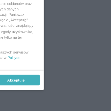
anie odbiorców oraz
nych danych
kacji. Ponieważ
ięcie „Akceptuję”.
ywatności znajdujący
ą zgody użytkownika,
 tylko na tej
 naszych serwisów
esz w
Polityce
Akceptuję