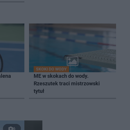
SKOKI DO WODY
alena
ME w skokach do wody.
Rzeszutek traci mistrzowski
tytuł
6