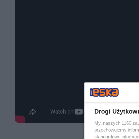
Drogi Użytkow
My, naszych 1160 zau
przechowujemy informa
standardowe informac