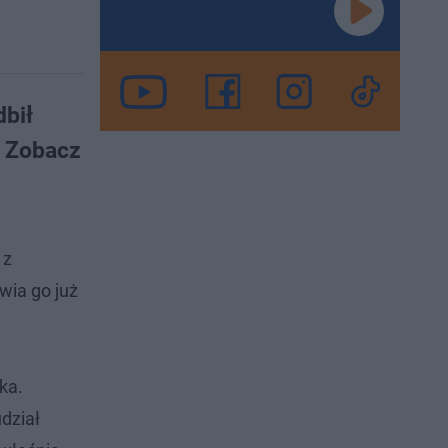
bił
. Zobacz
 z
wia go już
ka.
dział