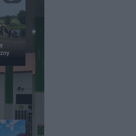
lę
czny