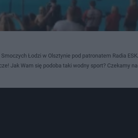
y Smoczych Łodzi w Olsztynie pod patronatem Radia ESK
icze! Jak Wam się podoba taki wodny sport? Czekamy n