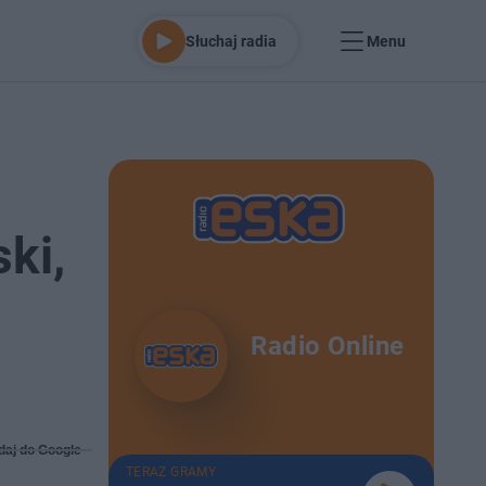
Słuchaj radia
Menu
ki,
Radio Online
daj do Google
TERAZ GRAMY