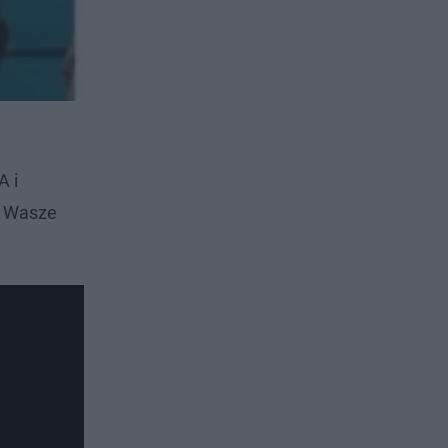
A i
a Wasze