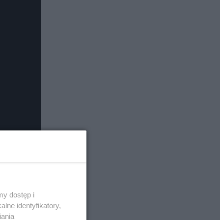
y dostęp i
lne identyfikatory,
iania