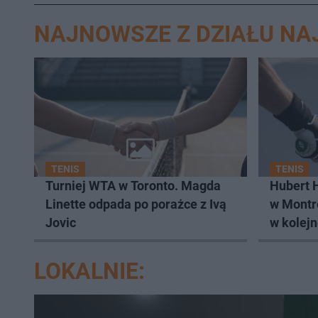
NAJNOWSZE Z DZIAŁU N
TENIS
TENIS
Turniej WTA w Toronto. Magda
Hubert 
Linette odpada po porażce z Ivą
w Montre
Jovic
w kolejn
LOKALNIE: