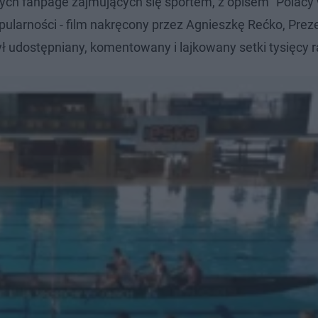
nych fanpage zajmujących się sportem, z opisem "Polacy
pularności - film nakręcony przez Agnieszkę Rećko, Prez
 udostępniany, komentowany i lajkowany setki tysięcy r