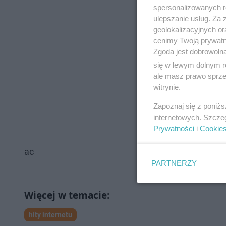
spersonalizowanych re
ulepszanie usług. Za
geolokalizacyjnych or
cenimy Twoją prywatno
Zgoda jest dobrowoln
się w lewym dolnym r
ale masz prawo sprzec
witrynie.
Zapoznaj się z poniż
internetowych. Szcze
Prywatności
i
Cookie
ac
PARTNERZY
hity internetu