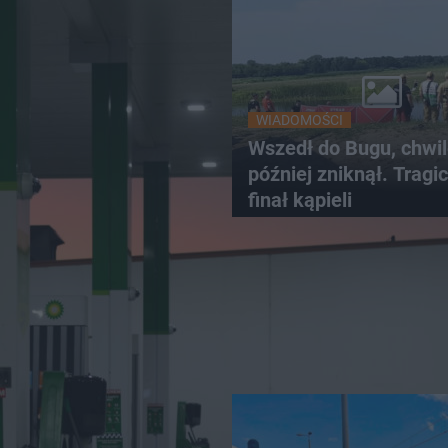
WIADOMOŚCI
Wszedł do Bugu, chwi
później zniknął. Tragi
finał kąpieli