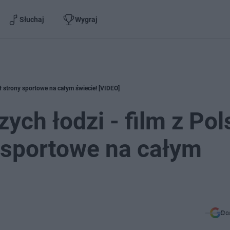
Słuchaj
Wygraj
ił strony sportowe na całym świecie! [VIDEO]
ch łodzi - film z Pols
y sportowe na całym
Do