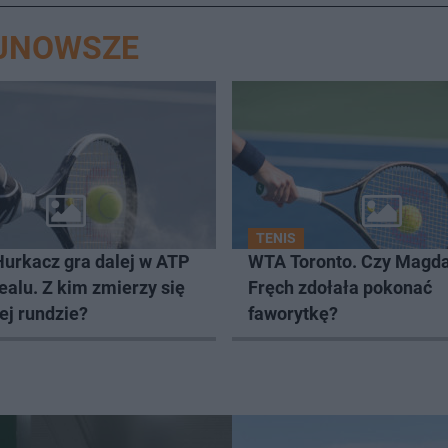
AJNOWSZE
TENIS
Hurkacz gra dalej w ATP
WTA Toronto. Czy Magd
alu. Z kim zmierzy się
Fręch zdołała pokonać
ej rundzie?
faworytkę?