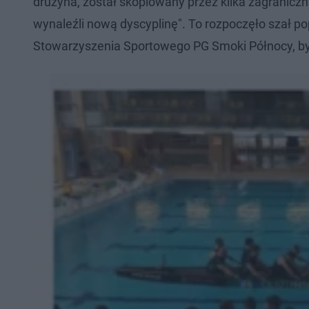
drużyna, został skopiowany przez kilka zagranicz
wynaleźli nową dyscyplinę". To rozpoczęło szał po
Stowarzyszenia Sportowego PG Smoki Północy, był