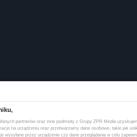
niku,
fanych partnerów oraz inne podmioty z Grupy ZPR Media uzyskujem
cje na urządzeniu oraz przetwarzamy dane osobowe, takie jak unika
je wysyłane przez urządzenie czy dane przeglądania w celu zapewn