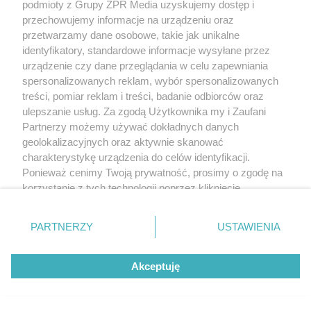
musiała zamknąć odcinek wybrzeża
podmioty z Grupy ZPR Media uzyskujemy dostęp i
przechowujemy informacje na urządzeniu oraz
przetwarzamy dane osobowe, takie jak unikalne
15
identyfikatory, standardowe informacje wysyłane przez
urządzenie czy dane przeglądania w celu zapewniania
spersonalizowanych reklam, wybór spersonalizowanych
treści, pomiar reklam i treści, badanie odbiorców oraz
ulepszanie usług. Za zgodą Użytkownika my i Zaufani
Partnerzy możemy używać dokładnych danych
geolokalizacyjnych oraz aktywnie skanować
charakterystykę urządzenia do celów identyfikacji.
GMINA SIEDLCE
Ponieważ cenimy Twoją prywatność, prosimy o zgodę na
Wołyńce: Inwestor chce budować
korzystanie z tych technologii poprzez kliknięcie
asfaltownię, część mieszkańców jest
„Akceptuję”. Zgoda jest dobrowolna i zawsze możesz ją
zmienić/wycofać klikając przycisk ustawień prywatności
przeciwna!
PARTNERZY
USTAWIENIA
znajdujący się w lewym dolnym rogu strony
. Niektóre
rodzaje przetwarzania danych nie wymagają zgody
Akceptuję
użytkownika, ale masz prawo sprzeciwić się takiemu
przetwarzaniu. Preferencje będą miały zastosowanie tylko
na tej witrynie.