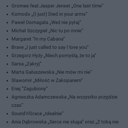
Gromee feat.Jasper Jenset „One last time”
Komodo „(I just) Died in your arms”
Paweł Domagała „Weź nie pytaj”
Michał Szczygieł „Nic tu po mnie”
Margaret “In my Cabana”
Brave „I just called to say I love you”
Grzegorz Hyży „Niech pomyślą, że to ja”
Sarsa „Zakryj”
Marta Gałuszewska „Nie mów mi nie”
Sławomir „Miłość w Zakopanem”
Enej “Zagubiony”
Agnieszka Adamczewska „Na wszystko przyjdzie
czas”
Sound’n’Grace „Idealnie”
Ania Dąbrowska „Serce nie sługa” oraz „Z tobą nie