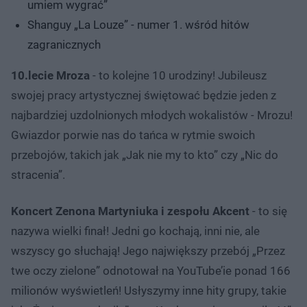
umiem wygrać”
Shanguy „La Louze” - numer 1. wśród hitów
zagranicznych
10.lecie Mroza
- to kolejne 10 urodziny! Jubileusz
swojej pracy artystycznej świętować będzie jeden z
najbardziej uzdolnionych młodych wokalistów - Mrozu!
Gwiazdor porwie nas do tańca w rytmie swoich
przebojów, takich jak „Jak nie my to kto” czy „Nic do
stracenia”.
Koncert Zenona Martyniuka i zespołu Akcent
- to się
nazywa wielki finał! Jedni go kochają, inni nie, ale
wszyscy go słuchają! Jego największy przebój „Przez
twe oczy zielone” odnotował na YouTube’ie ponad 166
milionów wyświetleń! Usłyszymy inne hity grupy, takie