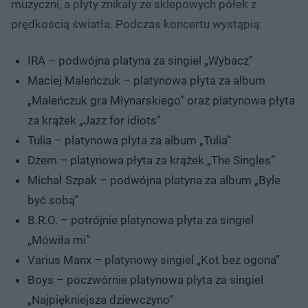
muzyczni, a płyty znikały ze sklepowych półek z
prędkością światła. Podczas koncertu wystąpią:
IRA – podwójna platyna za singiel „Wybacz”
Maciej Maleńczuk – platynowa płyta za album
„Maleńczuk gra Młynarskiego” oraz platynowa płyta
za krążek „Jazz for idiots”
Tulia – platynowa płyta za album „Tulia”
Dżem – platynowa płyta za krążek „The Singles”
Michał Szpak – podwójna platyna za album „Byle
być sobą”
B.R.O. – potrójnie platynowa płyta za singiel
„Mówiła mi”
Varius Manx – platynowy singiel „Kot bez ogona”
Boys – poczwórnie platynowa płyta za singiel
„Najpiękniejsza dziewczyno”