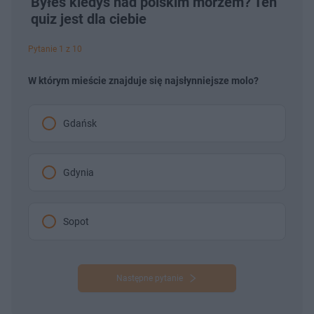
Byłeś kiedyś nad polskim morzem? Ten
quiz jest dla ciebie
Pytanie 1 z 10
W którym mieście znajduje się najsłynniejsze molo?
Gdańsk
Gdynia
Sopot
Następne pytanie