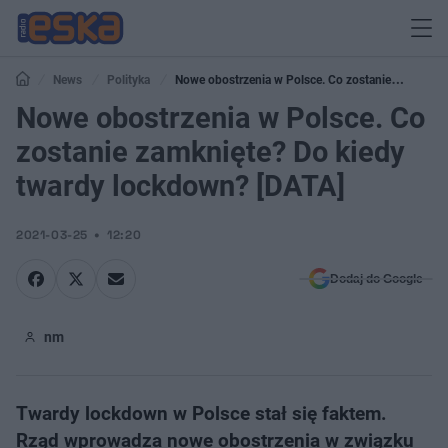
News
Polityka
Nowe obostrzenia w Polsce. Co zostanie
zamknięte? Do kiedy twardy lockdown? [DATA]
Nowe obostrzenia w Polsce. Co
zostanie zamknięte? Do kiedy
twardy lockdown? [DATA]
2021-03-25
12:20
Dodaj do Google
nm
Twardy lockdown w Polsce stał się faktem.
Rząd wprowadza nowe obostrzenia w związku