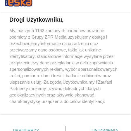
Drogi Użytkowniku,
My, naszych 1162 zaufanych partnerów oraz inne
Żaden utwór zamieszczony w serwisie nie może być powielany i
podmioty z Grupy ZPR Media uzyskujemy dostęp i
rozpowszechniany lub dalej rozpowszechniany w jakikolwiek sposób (w
tym także elektroniczny lub mechaniczny) na jakimkolwiek polu
przechowujemy informacje na urządzeniu oraz
eksploatacji w jakiejkolwiek formie, włącznie z umieszczaniem w
przetwarzamy dane osobowe, takie jak unikalne
Internecie bez pisemnej zgody właściciela praw. Jakiekolwiek użycie lub
identyfikatory, standardowe informacje wysyłane przez
wykorzystanie utworów w całości lub w części z naruszeniem prawa,
tzn. bez właściwej zgody, jest zabronione pod groźbą kary i może być
urządzenie czy dane przeglądania w celu zapewniania
ścigane prawnie.
spersonalizowanych reklam, wybór spersonalizowanych
treści, pomiar reklam i treści, badanie odbiorców oraz
ulepszanie usług. Za zgodą Użytkownika my i Zaufani
Partnerzy możemy używać dokładnych danych
geolokalizacyjnych oraz aktywnie skanować
charakterystykę urządzenia do celów identyfikacji.
Ponieważ cenimy Twoją prywatność, prosimy o zgodę na
O nas
korzystanie z tych technologii poprzez kliknięcie
Informacje prawne
„Akceptuję”. Zgoda jest dobrowolna i zawsze możesz ją
zmienić/wycofać klikając przycisk ustawień prywatności
PARTNERZY
USTAWIENIA
Nasze serwisy