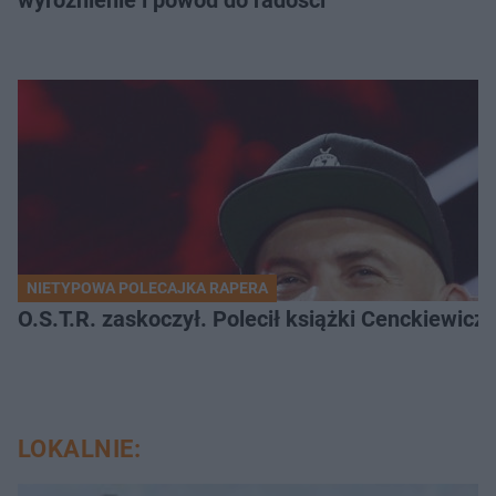
wyróżnienie i powód do radości"
NIETYPOWA POLECAJKA RAPERA
O.S.T.R. zaskoczył. Polecił książki Cenckiewicz
LOKALNIE: