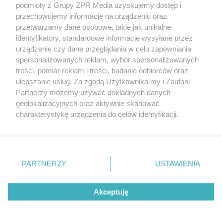
podmioty z Grupy ZPR Media uzyskujemy dostęp i
rozpowszechniany lub dalej rozpowszechniany w jakikolwiek sposób (w
przechowujemy informacje na urządzeniu oraz
tym także elektroniczny lub mechaniczny) na jakimkolwiek polu
eksploatacji w jakiejkolwiek formie, włącznie z umieszczaniem w
przetwarzamy dane osobowe, takie jak unikalne
Internecie bez pisemnej zgody właściciela praw. Jakiekolwiek użycie lub
identyfikatory, standardowe informacje wysyłane przez
wykorzystanie utworów w całości lub w części z naruszeniem prawa,
tzn. bez właściwej zgody, jest zabronione pod groźbą kary i może być
urządzenie czy dane przeglądania w celu zapewniania
ścigane prawnie.
spersonalizowanych reklam, wybór spersonalizowanych
treści, pomiar reklam i treści, badanie odbiorców oraz
ulepszanie usług. Za zgodą Użytkownika my i Zaufani
Partnerzy możemy używać dokładnych danych
geolokalizacyjnych oraz aktywnie skanować
charakterystykę urządzenia do celów identyfikacji.
Ponieważ cenimy Twoją prywatność, prosimy o zgodę na
O nas
korzystanie z tych technologii poprzez kliknięcie
Informacje prawne
„Akceptuję”. Zgoda jest dobrowolna i zawsze możesz ją
zmienić/wycofać klikając przycisk ustawień prywatności
PARTNERZY
USTAWIENIA
Nasze serwisy
znajdujący się w lewym dolnym rogu strony
. Niektóre
rodzaje przetwarzania danych nie wymagają zgody
© 2026 Grupa ZPR Media
Akceptuję
użytkownika, ale masz prawo sprzeciwić się takiemu
przetwarzaniu. Preferencje będą miały zastosowanie tylko
na tej witrynie.