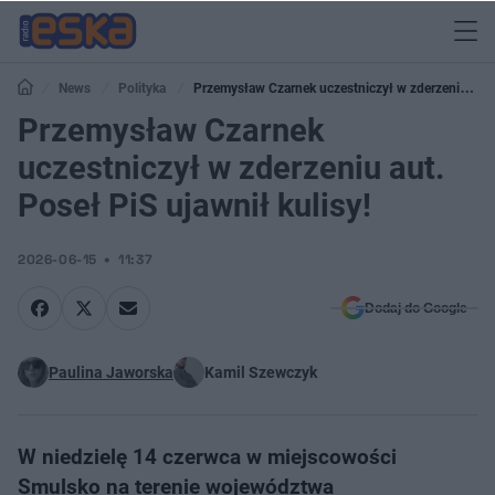
News
Polityka
Przemysław Czarnek uczestniczył w zderzeniu
aut. Poseł PiS ujawnił kulisy!
Przemysław Czarnek
uczestniczył w zderzeniu aut.
Poseł PiS ujawnił kulisy!
2026-06-15
11:37
Dodaj do Google
Paulina Jaworska
Kamil Szewczyk
W niedzielę 14 czerwca w miejscowości
Smulsko na terenie województwa