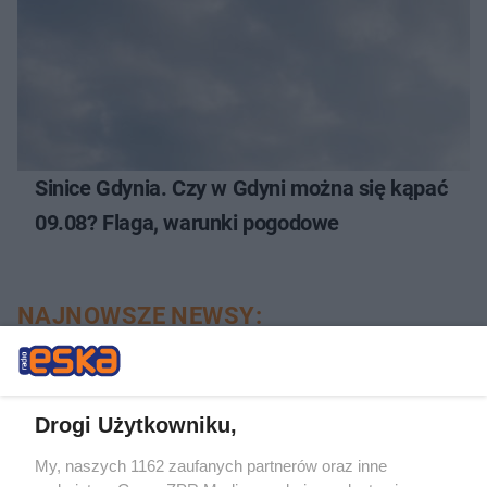
Sinice Gdynia. Czy w Gdyni można się kąpać
09.08? Flaga, warunki pogodowe
NAJNOWSZE NEWSY:
Drogi Użytkowniku,
My, naszych 1162 zaufanych partnerów oraz inne