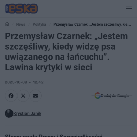
News
Polityka
Przemysław Czarnek: „Jestem szczęśliwy, kiedy
widzę psa uwiązanego na łańcuchu”. Lawina krytyki w sieci
Przemysław Czarnek: „Jestem
szczęśliwy, kiedy widzę psa
uwiązanego na łańcuchu”.
Lawina krytyki w sieci
2025-10-09
12:42
Dodaj do Google
Krystian Janik
Słowa posła Prawa i Sprawiedliwości,