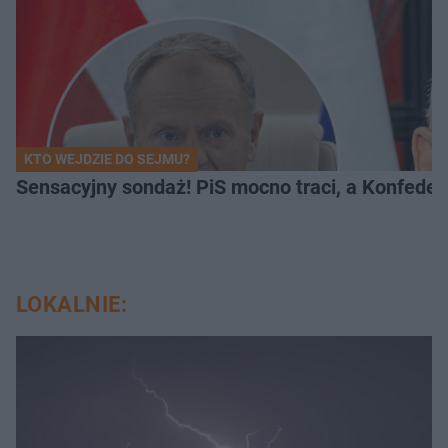
KTO WEJDZIE DO SEJMU?
Sensacyjny sondaż! PiS mocno traci, a Konfedera
LOKALNIE: