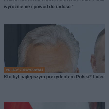
wyróżnienie i powód do radości"
POLACY ZDECYDOWALI
Kto był najlepszym prezydentem Polski? Lider zo