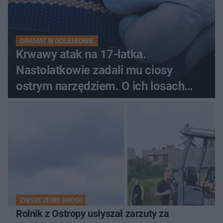
DRAMAT W GOLENIOWIE
Krwawy atak na 17-latka.
Nastolatkowie zadali mu ciosy
ostrym narzędziem. O ich losach
zdecyduje sąd rodzinny
ZNISZCZENIE DROGI
Rolnik z Ostropy usłyszał zarzuty za