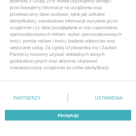
podmioty z Grupy ZPR Media uzyskujemy dostęp i
przechowujemy informacje na urządzeniu oraz
przetwarzamy dane osobowe, takie jak unikalne
identyfikatory, standardowe informacje wysyłane przez
urządzenie czy dane przeglądania w celu zapewniania
TENIS
spersonalizowanych reklam, wybór spersonalizowanych
Challenger ATP Kozerki dla
treści, pomiar reklam i treści, badanie odbiorców oraz
ulepszanie usług. Za zgodą Użytkownika my i Zaufani
Austriaka. Kto triumfował w
Partnerzy możemy używać dokładnych danych
geolokalizacyjnych oraz aktywnie skanować
grze podwójnej?
charakterystykę urządzenia do celów identyfikacji.
Ponieważ cenimy Twoją prywatność, prosimy o zgodę na
korzystanie z tych technologii poprzez kliknięcie
„Akceptuję”. Zgoda jest dobrowolna i zawsze możesz ją
zmienić/wycofać klikając przycisk ustawień prywatności
PARTNERZY
USTAWIENIA
znajdujący się w lewym dolnym rogu strony
. Niektóre
rodzaje przetwarzania danych nie wymagają zgody
Akceptuję
użytkownika, ale masz prawo sprzeciwić się takiemu
przetwarzaniu. Preferencje będą miały zastosowanie tylko
na tej witrynie.