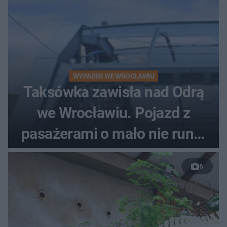
WYPADEK WE WROCŁAWIU
Taksówka zawisła nad Odrą
we Wrocławiu. Pojazd z
pasażerami o mało nie runął
do rzeki
6