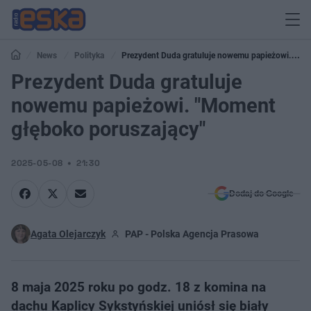
News
Polityka
Prezydent Duda gratuluje nowemu papieżowi.
"Moment głęboko poruszający"
Prezydent Duda gratuluje
nowemu papieżowi. "Moment
głęboko poruszający"
2025-05-08
21:30
Dodaj do Google
Agata Olejarczyk
PAP - Polska Agencja Prasowa
8 maja 2025 roku po godz. 18 z komina na
dachu Kaplicy Sykstyńskiej uniósł się biały