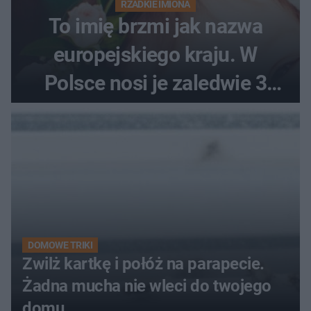
RZADKIE IMIONA
To imię brzmi jak nazwa
europejskiego kraju. W
Polsce nosi je zaledwie 3
kobiety
DOMOWE TRIKI
Zwilż kartkę i połóż na parapecie.
Żadna mucha nie wleci do twojego
domu