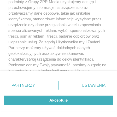
podmioty z Grupy ZPR Media uzyskujemy dostęp i
przechowujemy informacje na urządzeniu oraz
przetwarzamy dane osobowe, takie jak unikalne
identyfikatory, standardowe informacje wysyłane przez
urządzenie czy dane przeglądania w celu zapewniania
spersonalizowanych reklam, wybór spersonalizowanych
treści, pomiar reklam i treści, badanie odbiorców oraz
ulepszanie usług. Za zgodą Użytkownika my i Zaufani
Partnerzy możemy używać dokładnych danych
geolokalizacyjnych oraz aktywnie skanować
charakterystykę urządzenia do celów identyfikacji.
Ponieważ cenimy Twoją prywatność, prosimy o zgodę na
korzystanie z tych technologii poprzez kliknięcie
„Akceptuję”. Zgoda jest dobrowolna i zawsze możesz ją
zmienić/wycofać klikając przycisk ustawień prywatności
PARTNERZY
USTAWIENIA
znajdujący się w lewym dolnym rogu strony
. Niektóre
rodzaje przetwarzania danych nie wymagają zgody
Żaden utwór zamieszczony w serwisie nie może być powielany i
Akceptuję
użytkownika, ale masz prawo sprzeciwić się takiemu
rozpowszechniany lub dalej rozpowszechniany w jakikolwiek sposób (w
przetwarzaniu. Preferencje będą miały zastosowanie tylko
tym także elektroniczny lub mechaniczny) na jakimkolwiek polu
eksploatacji w jakiejkolwiek formie, włącznie z umieszczaniem w Internecie
na tej witrynie.
bez pisemnej zgody właściciela praw. Jakiekolwiek użycie lub