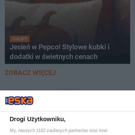
ZAKUPY
Jesień w Pepco! Stylowe kubki i
dodatki w świetnych cenach
ZOBACZ WIĘCEJ
Drogi Użytkowniku,
My, naszych 1162 zaufanych partnerów oraz inne