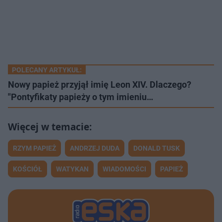
POLECANY ARTYKUŁ:
Nowy papież przyjął imię Leon XIV. Dlaczego?
"Pontyfikaty papieży o tym imieniu…
RZYM PAPIEŻ
ANDRZEJ DUDA
DONALD TUSK
KOŚCIÓŁ
WATYKAN
WIADOMOŚCI
PAPIEŻ