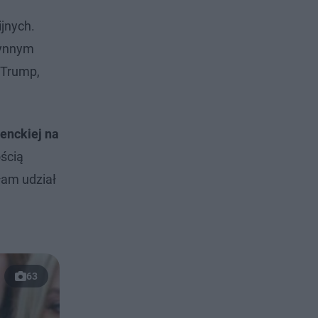
jnych.
łynnym
 Trump,
enckiej na
ością
łam udział
63