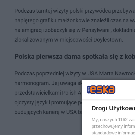
Podczas tamtej wizyty polski przywódca przebyw
napiętego grafiku małżonkowie znaleźli czas na 
na emigracji zobaczyli się w Pensylwanii, dokła
zlokalizowanym w miejscowości Doylestown.
Polska pierwsza dama spotkała się z ko
Podczas poprzedniej wizyty w USA Marta Nawrock
harmonogram. Jej uwaga skupiła się na wspierani
przedstawicielkami Polish American Women’s Club
ojczysty język i promujące pozycję kobiet na ame
Drogi Użytkow
budujących karierę w USA bardzo ważne słowa.
My, naszych 1162 zau
przechowujemy informa
standardowe informac