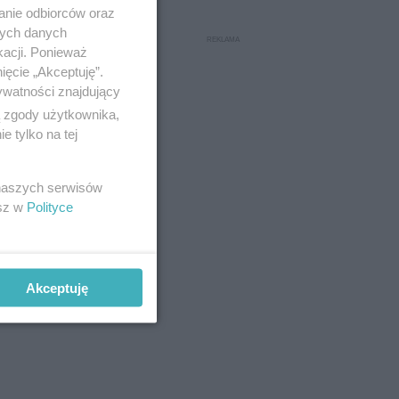
anie odbiorców oraz
nych danych
kacji. Ponieważ
ięcie „Akceptuję”.
ywatności znajdujący
ą zgody użytkownika,
 tylko na tej
 naszych serwisów
esz w
Polityce
Akceptuję