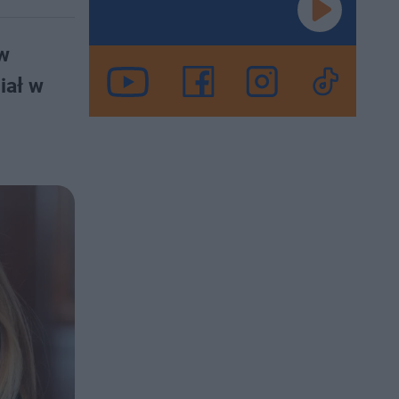
ów
iał w