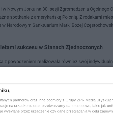
ał w Nowym Jorku na 80. sesji Zgromadzenia Ogólnego
ważne spotkanie z amerykańską Polonią. Z rodakami mie
dnie w Narodowym Sanktuarium Matki Bożej Częstochowsk
bietami sukcesu w Stanach Zjednoczonych
a z powodzeniem realizowała również swój indywidualn
u kobiecych organizacji polonijnych, co zaowocowało sp
 BEYOND. Stowarzyszenie to zrzesza emigrantki dbając
rykańskim rynku. Żona prezydenta skierowała do przedsi
niku,
fanych partnerów oraz inne podmioty z Grupy ZPR Media uzyskujem
cje na urządzeniu oraz przetwarzamy dane osobowe, takie jak unika
je wysyłane przez urządzenie czy dane przeglądania w celu zapewn