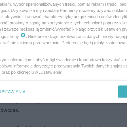
klam, wybór spersonalizowanych treści, pomiar reklam i treści, bad
 zgodą Użytkownika my i Zaufani Partnerzy możemy używać dokład
az aktywnie skanować charakterystykę urządzenia do celów identyfi
ść, prosimy o zgodę na korzystanie z tych technologii poprzez klikn
a i zawsze możesz ją zmienić/wycofać klikając przycisk ustawień pr
ogu strony
. Niektóre rodzaje przetwarzania danych nie wymagaj
iwić się takiemu przetwarzaniu. Preferencje będą miały zastosowanie
szymi informacjami, abyś mógł świadomie i komfortowo korzystać z
gółowe informacje dotyczące przetwarzania Twoich danych znajdzi
s
oraz po kliknięciu w „Ustawienia”.
wagę, by podbijać świat. By realizować i
ywności zawodowe tu, za Wielką Wodą,
USTAWIENIA
hoć wciąż z Polską w sercu. Serdecznie za to
wówczas.