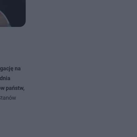
gację na
dnia
ów państw,
 Stanów