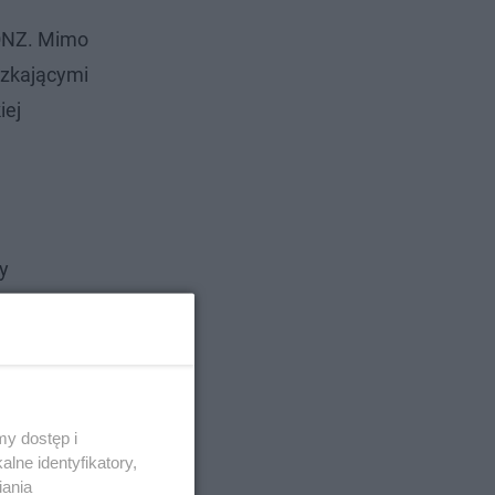
 ONZ. Mimo
szkającymi
iej
y
otkaniem z
e o
ębiorczyń
y dostęp i
lne identyfikatory,
iania