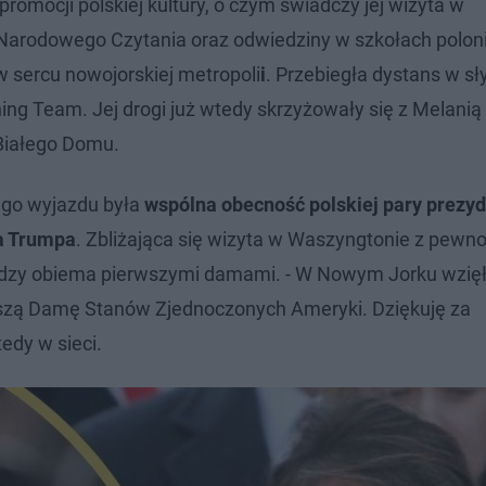
romocji polskiej kultury, o czym świadczy jej wizyta w
arodowego Czytania oraz odwiedziny w szkołach poloni
w sercu nowojorskiej metropoli
i
. Przebiegła dystans w s
ing Team. Jej drogi już wtedy skrzyżowały się z Melanią
 Białego Domu.
go wyjazdu była
wspólna obecność polskiej pary prezyd
a Trumpa
. Zbliżająca się wizyta w Waszyngtonie z pewn
między obiema pierwszymi damami. - W Nowym Jorku wzię
zą Damę Stanów Zjednoczonych Ameryki. Dziękuję za
tedy w sieci.