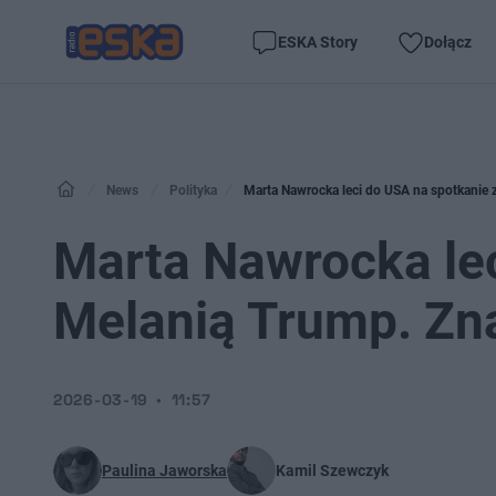
ESKA Story
Dołącz
News
Polityka
Marta Nawrocka leci do USA na spotkanie 
Marta Nawrocka lec
Melanią Trump. Zn
2026-03-19
11:57
Paulina Jaworska
Kamil Szewczyk