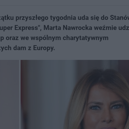
zątku przyszłego tygodnia uda się do Stan
Super Express", Marta Nawrocka weźmie udz
mp oraz we wspólnym charytatywnym
zych dam z Europy.