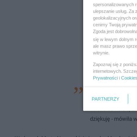
spersonalizowanych re
ulepszanie usług. Za
geolokalizacyjnych or
cenimy Twoją prywatno
Zgoda jest dobrowoln
się w lewym dolnym r
ale masz prawo sprzec
witrynie.
Zapoznaj się z poniż
internetowych. Szcze
Prywatności
i
Cookie
Macie prawdziwą od
rozwijać swoje akt
PARTNERZY
daleko od Polski, c
dziękuję - mówiła 