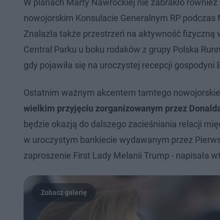
W planach Marty Nawrockiej nie zabrakło również p
nowojorskim Konsulacie Generalnym RP podczas N
Znalazła także przestrzeń na aktywność fizyczną 
Central Parku u boku rodaków z grupy Polska Runn
gdy pojawiła się na uroczystej recepcji gospodyni
Ostatnim ważnym akcentem tamtego nowojorskie
wielkim przyjęciu zorganizowanym przez Donald
będzie okazją do dalszego zacieśniania relacji 
w uroczystym bankiecie wydawanym przez Pierws
zaproszenie First Lady Melanii Trump - napisała w