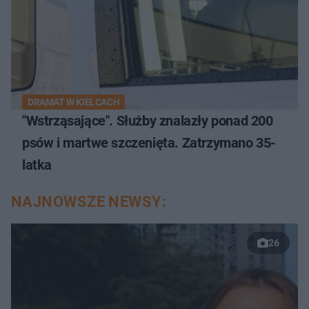
DRAMAT W KIELCACH
"Wstrząsające". Służby znalazły ponad 200
psów i martwe szczenięta. Zatrzymano 35-
latka
NAJNOWSZE NEWSY:
26