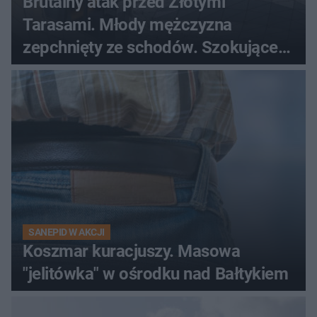
Brutalny atak przed Złotymi
Tarasami. Młody mężczyzna
zepchnięty ze schodów. Szokujące
nagranie krąży po sieci
SANEPID W AKCJI
Koszmar kuracjuszy. Masowa
"jelitówka" w ośrodku nad Bałtykiem