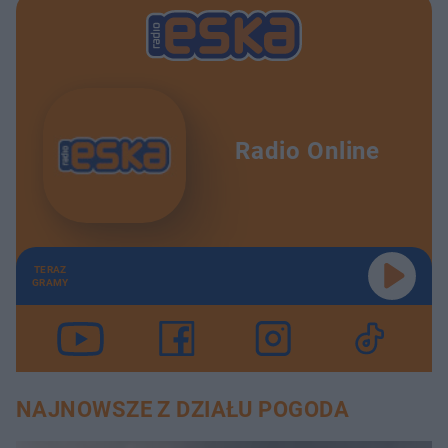
u
r
z
ł
z
a
u
o
s
d
u
Â
Radio Online
TERAZ
GRAMY
NAJNOWSZE Z DZIAŁU POGODA