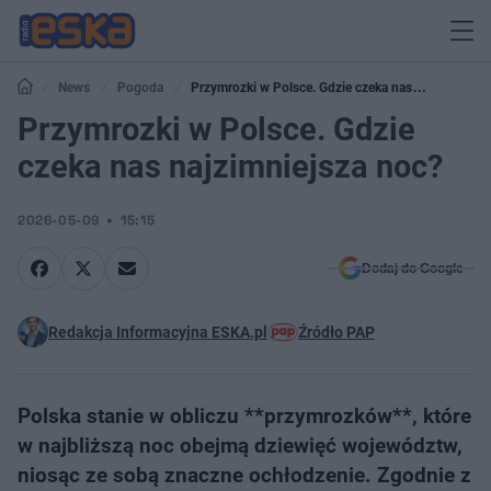
News
Pogoda
Przymrozki w Polsce. Gdzie czeka nas
najzimniejsza noc?
Przymrozki w Polsce. Gdzie
czeka nas najzimniejsza noc?
2026-05-09
15:15
Dodaj do Google
Redakcja Informacyjna ESKA.pl
Źródło PAP
Polska stanie w obliczu **przymrozków**, które
w najbliższą noc obejmą dziewięć województw,
niosąc ze sobą znaczne ochłodzenie. Zgodnie z