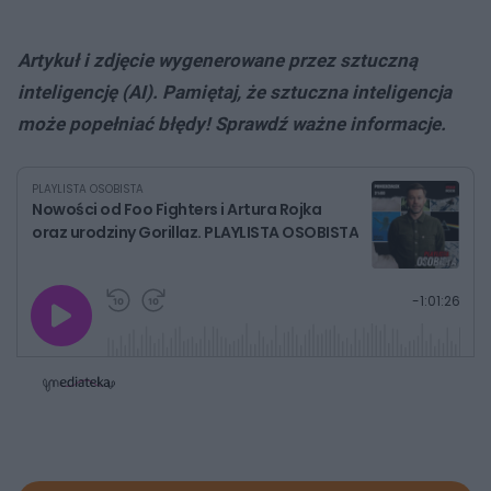
Artykuł i zdjęcie wygenerowane przez sztuczną
inteligencję (AI). Pamiętaj, że sztuczna inteligencja
może popełniać błędy! Sprawdź ważne informacje.
PLAYLISTA OSOBISTA
Nowości od Foo Fighters i Artura Rojka
oraz urodziny Gorillaz. PLAYLISTA OSOBISTA
G
P
P
P
-
1:01:26
r
r
r
o
a
z
z
j
z
e
e
w
w
o
i
i
s
ń
ń
t
1
1
0
0
a
s
s
ł
d
d
y
o
o
c
t
p