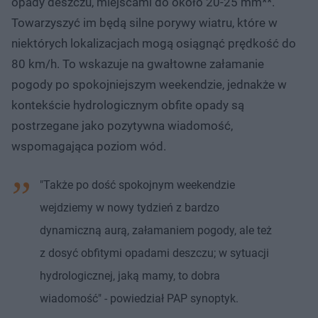
opady deszczu, miejscami do około 20-25 mm**.
Towarzyszyć im będą silne porywy wiatru, które w
niektórych lokalizacjach mogą osiągnąć prędkość do
80 km/h. To wskazuje na gwałtowne załamanie
pogody po spokojniejszym weekendzie, jednakże w
kontekście hydrologicznym obfite opady są
postrzegane jako pozytywna wiadomość,
wspomagająca poziom wód.
"Także po dość spokojnym weekendzie
wejdziemy w nowy tydzień z bardzo
dynamiczną aurą, załamaniem pogody, ale też
z dosyć obfitymi opadami deszczu; w sytuacji
hydrologicznej, jaką mamy, to dobra
wiadomość" - powiedział PAP synoptyk.