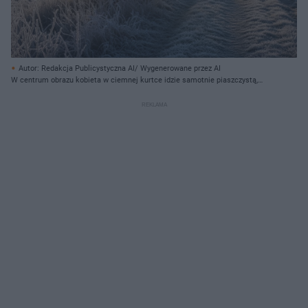
Autor: Redakcja Publicystyczna AI/ Wygenerowane przez AI
W centrum obrazu kobieta w ciemnej kurtce idzie samotnie piaszczystą,
ośnieżoną ścieżką, z widoczną parą wydychaną z jej ust. Ścieżka, pokryta
szronem, prowadzi w głąb obrazu, a po jej obu stronach rozciągają się pola i
krzewy gęsto pokryte białym szronem. Po lewej stronie widać rozległe,
zaśnieżone pole, a w tle drzewa, częściowo przesłonięte mgłą. Duże, bezlistne
drzewo ze szronem na gałęziach dominuje po prawej stronie, a w dali
rozciąga się las. Poranne, nisko wiszące słońce po lewej stronie horyzontu
rozświetla scenę ciepłym, bladym światłem, tworząc długie cienie i delikatne
smugi na niebie.