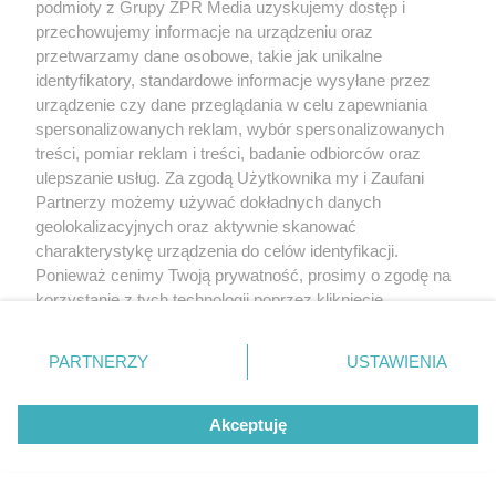
podmioty z Grupy ZPR Media uzyskujemy dostęp i
Swarzędzu. Policja zatrzymała 35-
przechowujemy informacje na urządzeniu oraz
latka, który zgłosił ładunek w swoim
przetwarzamy dane osobowe, takie jak unikalne
identyfikatory, standardowe informacje wysyłane przez
aucie
urządzenie czy dane przeglądania w celu zapewniania
spersonalizowanych reklam, wybór spersonalizowanych
treści, pomiar reklam i treści, badanie odbiorców oraz
ulepszanie usług. Za zgodą Użytkownika my i Zaufani
Partnerzy możemy używać dokładnych danych
geolokalizacyjnych oraz aktywnie skanować
charakterystykę urządzenia do celów identyfikacji.
Ponieważ cenimy Twoją prywatność, prosimy o zgodę na
korzystanie z tych technologii poprzez kliknięcie
„Akceptuję”. Zgoda jest dobrowolna i zawsze możesz ją
Oszustwo w powiecie trzebnickim.
zmienić/wycofać klikając przycisk ustawień prywatności
PARTNERZY
USTAWIENIA
Małżeństwo seniorów straciło 240
znajdujący się w lewym dolnym rogu strony
. Niektóre
rodzaje przetwarzania danych nie wymagają zgody
000 zł
Akceptuję
użytkownika, ale masz prawo sprzeciwić się takiemu
przetwarzaniu. Preferencje będą miały zastosowanie tylko
na tej witrynie.