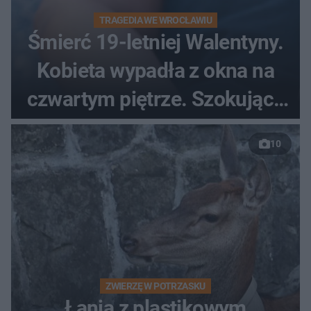
TRAGEDIA WE WROCŁAWIU
Śmierć 19-letniej Walentyny.
Kobieta wypadła z okna na
czwartym piętrze. Szokujące
nagranie trafiło do sieci
10
ZWIERZĘ W POTRZASKU
Łania z plastikowym