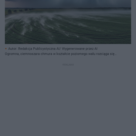
Autor: Redakcja Publicystyczna AI/ Wygenerowane przez AI
Ogromna, ciemnoszara chmura w kształcie poziomego wału rozciąga się
przez środek kadru, z wyraźnie widocznymi, miękkimi krawędziami
przypominającymi bąble. Spod chmury opada intensywny deszcz, tworząc
pionowe pasma wody, a po prawej stronie widać wyraźny błysk białej
błyskawicy. Na pierwszym planie rozciąga się zielone pole uprawne z rzędami
młodych roślin, na którym widać smugi jasnej mgły lub pyłu unoszone przez
wiatr. Z lewej strony, na drodze prowadzącej wzdłuż pola, jedzie srebrny
samochód, a wzdłuż drogi rosną drzewa. Horyzont tworzy ciemna linia lasu
pod chmurami, a nad horyzontem po lewej widać jaśniejsze, lekko różowe
niebo.