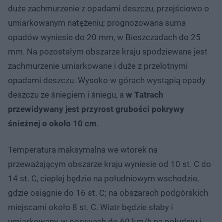
duże zachmurzenie z opadami deszczu, przejściowo o
umiarkowanym natężeniu; prognozowana suma
opadów wyniesie do 20 mm, w Bieszczadach do 25
mm. Na pozostałym obszarze kraju spodziewane jest
zachmurzenie umiarkowane i duże z przelotnymi
opadami deszczu. Wysoko w górach wystąpią opady
deszczu ze śniegiem i śniegu, a
w Tatrach
przewidywany jest przyrost grubości pokrywy
śnieżnej o około 10 cm
.
Temperatura maksymalna we wtorek na
przeważającym obszarze kraju wyniesie od 10 st. C do
14 st. C, cieplej będzie na południowym wschodzie,
gdzie osiągnie do 16 st. C; na obszarach podgórskich
miejscami około 8 st. C. Wiatr będzie słaby i
umiarkowany, w porywach do 60 km/h na południu i