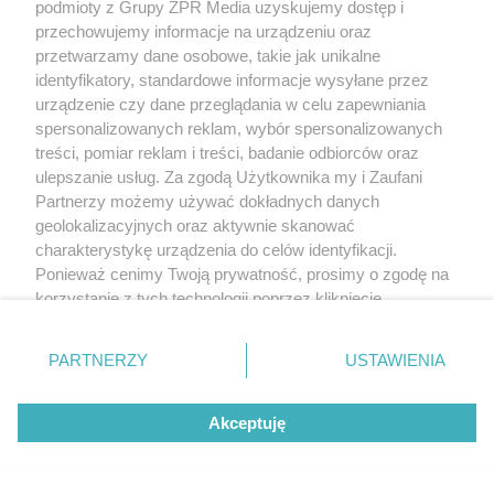
podmioty z Grupy ZPR Media uzyskujemy dostęp i
przechowujemy informacje na urządzeniu oraz
kobiety
przetwarzamy dane osobowe, takie jak unikalne
identyfikatory, standardowe informacje wysyłane przez
urządzenie czy dane przeglądania w celu zapewniania
spersonalizowanych reklam, wybór spersonalizowanych
treści, pomiar reklam i treści, badanie odbiorców oraz
ulepszanie usług. Za zgodą Użytkownika my i Zaufani
Partnerzy możemy używać dokładnych danych
geolokalizacyjnych oraz aktywnie skanować
charakterystykę urządzenia do celów identyfikacji.
DOMOWE TRIKI
Ponieważ cenimy Twoją prywatność, prosimy o zgodę na
Zwilż kartkę i połóż na parapecie.
korzystanie z tych technologii poprzez kliknięcie
Żadna mucha nie wleci do twojego
„Akceptuję”. Zgoda jest dobrowolna i zawsze możesz ją
zmienić/wycofać klikając przycisk ustawień prywatności
domu
PARTNERZY
USTAWIENIA
znajdujący się w lewym dolnym rogu strony
. Niektóre
rodzaje przetwarzania danych nie wymagają zgody
Akceptuję
użytkownika, ale masz prawo sprzeciwić się takiemu
przetwarzaniu. Preferencje będą miały zastosowanie tylko
na tej witrynie.