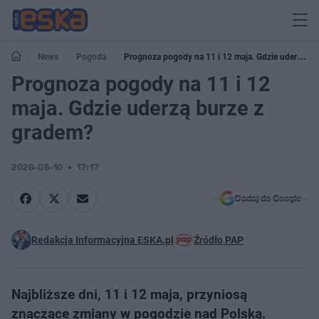
News
Pogoda
Prognoza pogody na 11 i 12 maja. Gdzie uderzą
burze z gradem?
Prognoza pogody na 11 i 12
maja. Gdzie uderzą burze z
gradem?
2026-05-10
17:17
Dodaj do Google
Redakcja Informacyjna ESKA.pl
Źródło PAP
Najbliższe dni, 11 i 12 maja, przyniosą
znaczące zmiany w pogodzie nad Polską.