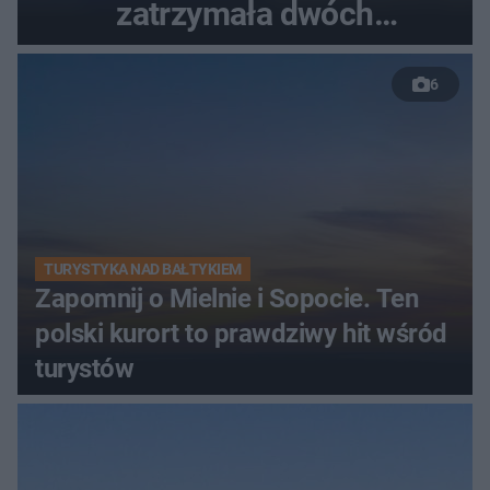
zatrzymała dwóch
nastolatków
6
TURYSTYKA NAD BAŁTYKIEM
Zapomnij o Mielnie i Sopocie. Ten
polski kurort to prawdziwy hit wśród
turystów