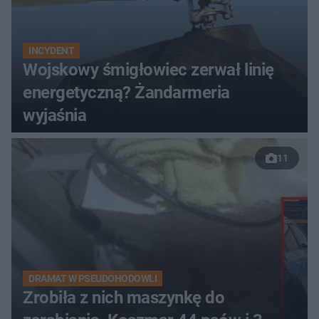
INCYDENT
Wojskowy śmigłowiec zerwał linię
energetyczną? Żandarmeria
wyjaśnia
11
DRAMAT W PSEUDOHODOWLI
Zrobiła z nich maszynkę do