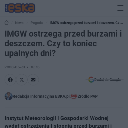
News
Pogoda
IMGW ostrzega przed burzami i deszczem. Czy to
koniec upalnych dni?
IMGW ostrzega przed burzami i
deszczem. Czy to koniec
upalnych dni?
2026-05-31
18:15
Dodaj do Google
Redakcja Informacyjna ESKA.pl
Źródło PAP
Instytut Meteorologii i Gospodarki Wodnej
wydał ostrzeżenia I stopnia przed burzami i