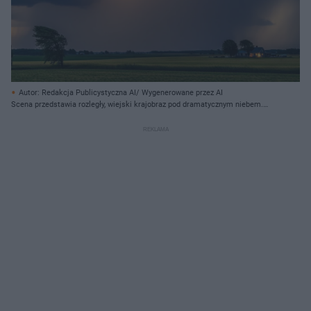
Autor: Redakcja Publicystyczna AI/ Wygenerowane przez AI
Scena przedstawia rozległy, wiejski krajobraz pod dramatycznym niebem.
Dominują ciemne, burzowe chmury, z których po lewej stronie wyrasta
intensywna, pionowa smuga jaskrawego, pomarańczowo-żółtego światła, a po
prawej, nieco mniej intensywna, biało-żółta poświata z opadami deszczu. Na
pierwszym planie widoczne są dwa drzewa z ulistnieniem rozwiewanym przez
wiatr, stojące na zielonym polu uprawnym, które rozciąga się w głąb obrazu.
W oddali, po prawej stronie, na tle ciemnych chmur i lasu, stoi niewielki dom
ze świecącymi, ciepłymi światłami w oknach, otoczony kilkoma drzewami.