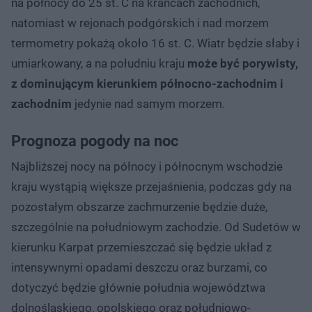
na północy do 25 st. C na krańcach zachodnich,
natomiast w rejonach podgórskich i nad morzem
termometry pokażą około 16 st. C. Wiatr będzie słaby i
umiarkowany, a na południu kraju
może być porywisty,
z dominującym kierunkiem północno-zachodnim i
zachodnim
jedynie nad samym morzem.
Prognoza pogody na noc
Najbliższej nocy na północy i północnym wschodzie
kraju wystąpią większe przejaśnienia, podczas gdy na
pozostałym obszarze zachmurzenie będzie duże,
szczególnie na południowym zachodzie. Od Sudetów w
kierunku Karpat przemieszczać się będzie układ z
intensywnymi opadami deszczu oraz burzami, co
dotyczyć będzie głównie południa województwa
dolnośląskiego, opolskiego oraz południowo-