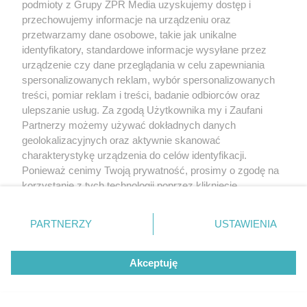
podmioty z Grupy ZPR Media uzyskujemy dostęp i
przechowujemy informacje na urządzeniu oraz
przetwarzamy dane osobowe, takie jak unikalne
identyfikatory, standardowe informacje wysyłane przez
QUIZ
urządzenie czy dane przeglądania w celu zapewniania
Quiz - szkoła w czasach PRL-u.
spersonalizowanych reklam, wybór spersonalizowanych
treści, pomiar reklam i treści, badanie odbiorców oraz
Młodzież nie ma szans
ulepszanie usług. Za zgodą Użytkownika my i Zaufani
Partnerzy możemy używać dokładnych danych
geolokalizacyjnych oraz aktywnie skanować
26
charakterystykę urządzenia do celów identyfikacji.
Ponieważ cenimy Twoją prywatność, prosimy o zgodę na
korzystanie z tych technologii poprzez kliknięcie
„Akceptuję”. Zgoda jest dobrowolna i zawsze możesz ją
zmienić/wycofać klikając przycisk ustawień prywatności
PARTNERZY
USTAWIENIA
znajdujący się w lewym dolnym rogu strony
. Niektóre
rodzaje przetwarzania danych nie wymagają zgody
RODZINA LEWANDOWSKICH
Akceptuję
użytkownika, ale masz prawo sprzeciwić się takiemu
Anna Lewandowska dołączyła do
przetwarzaniu. Preferencje będą miały zastosowanie tylko
na tej witrynie.
męża w USA. Podróż prywatnym