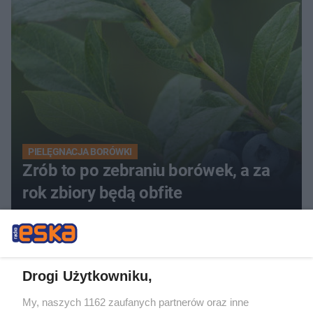
PIELĘGNACJA BORÓWKI
Zrób to po zebraniu borówek, a za
rok zbiory będą obfite
Drogi Użytkowniku,
My, naszych 1162 zaufanych partnerów oraz inne