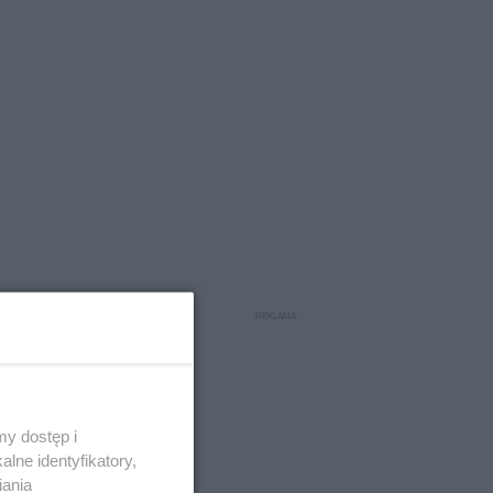
y dostęp i
lne identyfikatory,
iania