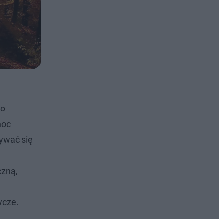
to
noc
ywać się
czną,
wcze.