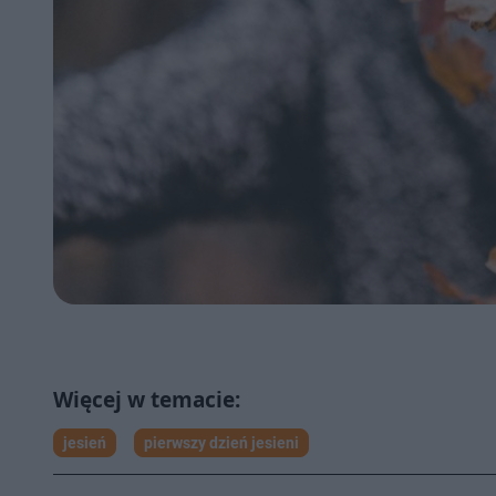
jesień
pierwszy dzień jesieni