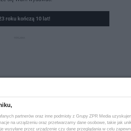
23 roku kończą 10 lat!
niku,
fanych partnerów oraz inne podmioty z Grupy ZPR Media uzyskujem
cje na urządzeniu oraz przetwarzamy dane osobowe, takie jak unika
je wysyłane przez urządzenie czy dane przeglądania w celu zapewn