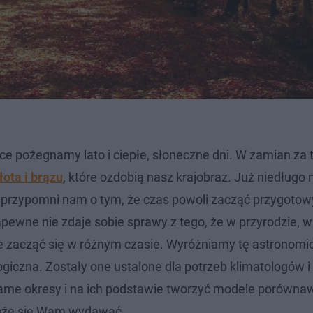
tce pożegnamy lato i ciepłe, słoneczne dni. W zamian za 
łota i brązu
, które ozdobią nasz krajobraz. Już niedługo 
przypomni nam o tym, że czas powoli zacząć przygotow
pewne nie zdaje sobie sprawy z tego, że w przyrodzie, w
 zacząć się w różnym czasie. Wyróżniamy tę astronomi
giczna. Zostały one ustalone dla potrzeb klimatologów i
me okresy i na ich podstawie tworzyć modele porówna
 może się Wam wydawać.