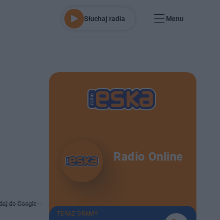
Słuchaj radia
Menu
Radio Online
daj do Google
TERAZ GRAMY