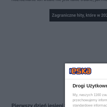
Zagraniczne hity, które w 20
Drogi Użytkow
My, naszych 1160 zau
przechowujemy informa
Pierwszy dzień jesieni 2023 - kiedy jest?
standardowe informac