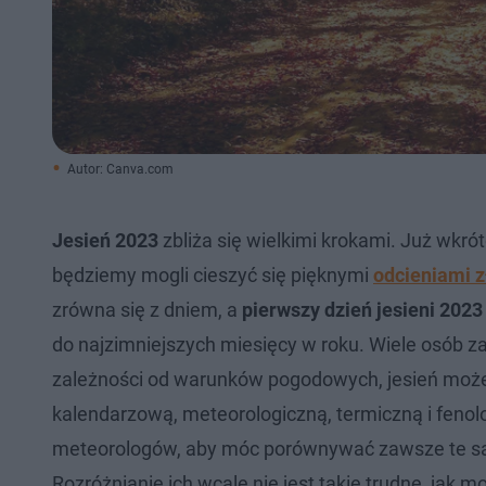
Autor: Canva.com
Jesień 2023
zbliża się wielkimi krokami. Już wkró
będziemy mogli cieszyć się pięknymi
odcieniami z
zrówna się z dniem, a
pierwszy dzień jesieni 2023
do najzimniejszych miesięcy w roku. Wiele osób za
zależności od warunków pogodowych, jesień może
kalendarzową, meteorologiczną, termiczną i fenolo
meteorologów, aby móc porównywać zawsze te sa
Rozróżnianie ich wcale nie jest takie trudne, jak