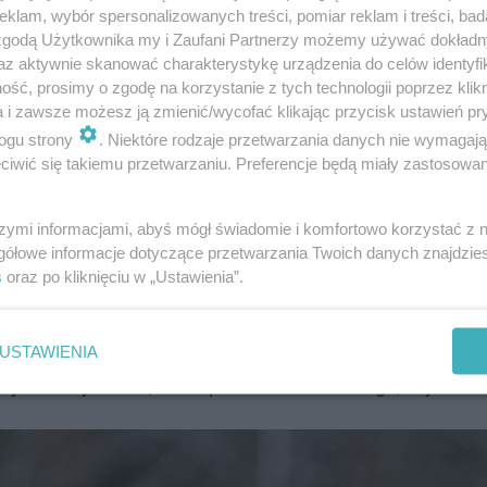
klam, wybór spersonalizowanych treści, pomiar reklam i treści, bad
 zgodą Użytkownika my i Zaufani Partnerzy możemy używać dokład
ń, czyli 23 września. Są to daty wpisane w kalendarz n
az aktywnie skanować charakterystykę urządzenia do celów identyfi
ść, prosimy o zgodę na korzystanie z tych technologii poprzez klikn
jącej się rzeczywistości wynikającej z ruchu obiegowego
a i zawsze możesz ją zmienić/wycofać klikając przycisk ustawień pr
ty. Warto jednak mieć również na uwadze, że
początek jes
ogu strony
. Niektóre rodzaje przetwarzania danych nie wymagaj
sieni astronomicznej.
iwić się takiemu przetwarzaniu. Preferencje będą miały zastosowanie
 kalendarzowej?
szymi informacjami, abyś mógł świadomie i komfortowo korzystać z
gółowe informacje dotyczące przetwarzania Twoich danych znajdzi
s
oraz po kliknięciu w „Ustawienia”.
iczna 2023
rozpoczyna się wraz z równonocą jesienną.
równik. W tym roku jesień astronomiczna wypadnie tego
ia. Podczas równonocy dzień i noc trwają tyle samo, ok
USTAWIENIA
sywnie wydłużać, aż do przesilenia zimowego, czyli do 2