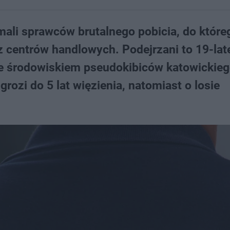
zymali sprawców brutalnego pobicia, do które
 centrów handlowych. Podejrzani to 19-lat
ze środowiskiem pseudokibiców katowickieg
rozi do 5 lat więzienia, natomiast o losie