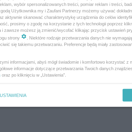
klam, wybór spersonalizowanych treści, pomiar reklam i treści, bad
 zgodą Użytkownika my i Zaufani Partnerzy możemy używać dokład
az aktywnie skanować charakterystykę urządzenia do celów identyfi
ść, prosimy o zgodę na korzystanie z tych technologii poprzez klikn
a i zawsze możesz ją zmienić/wycofać klikając przycisk ustawień pr
zi 5 lat więzienia
ogu strony
. Niektóre rodzaje przetwarzania danych nie wymagaj
iwić się takiemu przetwarzaniu. Preferencje będą miały zastosowanie
ańcy Jaworzna, którzy są związani ze środowiskiem pseu
szymi informacjami, abyś mógł świadomie i komfortowo korzystać z
dentyfikowanych sprawców jest jeden dorosły, 19-letni m
gółowe informacje dotyczące przetwarzania Twoich danych znajdzi
części z nich nie było to pierwsze starcie z prawem, gdyż 
s
oraz po kliknięciu w „Ustawienia”.
alizacji. 19-latek usłyszał zarzut udziału w pobiciu, z
ieletnich zostało już przesłuchanych, a
o losie nieletnich
USTAWIENIA
wobec nich środki wychowawcze lub poprawcze, włączaj