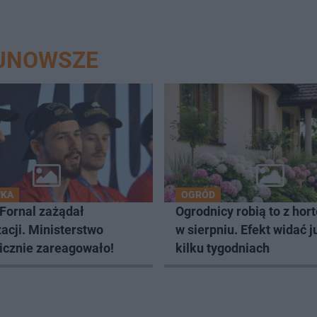
AJNOWSZE
WKA
OGRÓD
Fornal zażądał
Ogrodnicy robią to z hor
acji. Ministerstwo
w sierpniu. Efekt widać j
icznie zareagowało!
kilku tygodniach