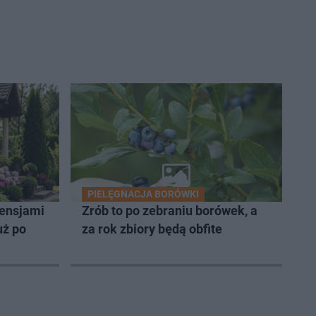
PIELĘGNACJA BORÓWKI
tensjami
Zrób to po zebraniu borówek, a
uż po
za rok zbiory będą obfite