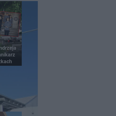
ndrzeja
nikarz
zkach