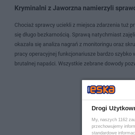
Kryminalni z Jaworzna namierzyli spra
Chociaż sprawcy uciekli z miejsca zdarzenia tuż pr
się długo bezkarnością. Sprawą natychmiast zajęli
okazała się analiza nagrań z monitoringu oraz sk
pracy operacyjnej funkcjonariusze bardzo szybko 
brutalnej napaści. Wszystkie zebrane dowody poz
Drogi Użytkow
My, naszych 1162 zau
przechowujemy informa
standardowe informac