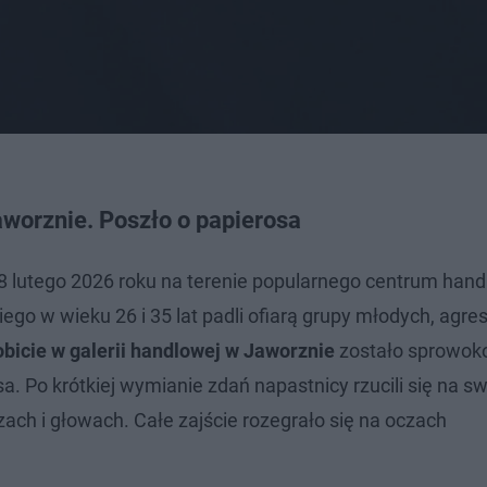
aworznie. Poszło o papierosa
8 lutego 2026 roku na terenie popularnego centrum han
go w wieku 26 i 35 lat padli ofiarą grupy młodych, agr
obicie w galerii handlowej w Jaworznie
zostało sprowo
 Po krótkiej wymianie zdań napastnicy rzucili się na swo
arzach i głowach. Całe zajście rozegrało się na oczach