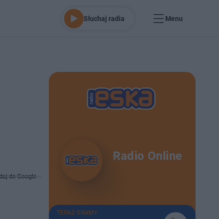
Słuchaj radia
Menu
Radio Online
daj do Google
TERAZ GRAMY