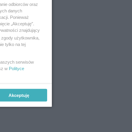
anie odbiorców oraz
nych danych
kacji. Ponieważ
ięcie „Akceptuję”.
ywatności znajdujący
ą zgody użytkownika,
 tylko na tej
dokibiców
 naszych serwisów
ężczyzna,
esz w
Polityce
mieli już
a co grozi
Akceptuję
ąc w to