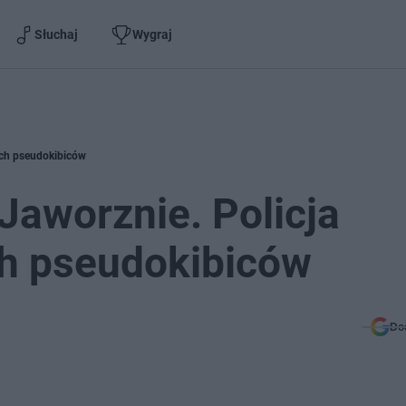
Słuchaj
Wygraj
dych pseudokibiców
 Jaworznie. Policja
h pseudokibiców
Do