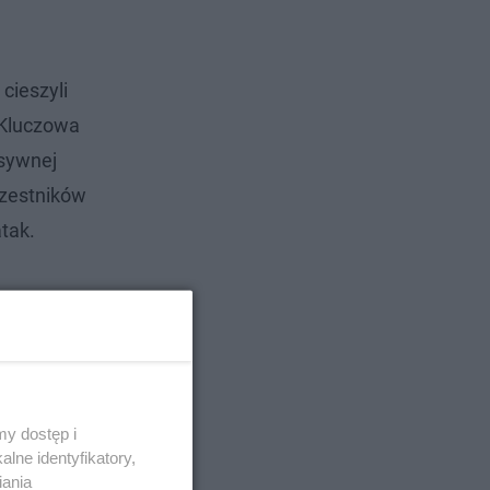
cieszyli
. Kluczowa
nsywnej
czestników
tak.
y dostęp i
lne identyfikatory,
iania