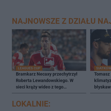
NAJNOWSZE Z DZIAŁU N
LEAGUES CUP
SIATKÓ
Bramkarz Necaxy przechytrzył
Tomasz 
Roberta Lewandowskiego. W
klimatyz
sieci krąży wideo z tego
błyskaw
pojedynku
LOKALNIE: