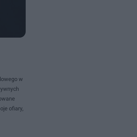
dlowego w
esywnych
kowane
je ofiary,