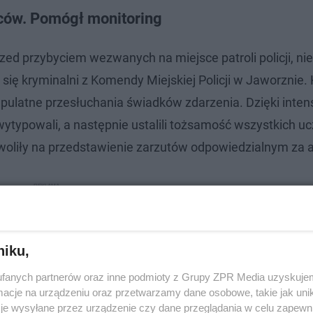
wców. Pomógł monitoring
zed przybyciem wezwanych na miejsce patroli policji, nie 
 się kryminalni z Komendy Miejskiej Policji w Jaworznie
rupulatne przesłuchania świadków zdarzenia. Dzięki inte
wytypowali, a następnie ustalili tożsamość wszystkich u
woliły na przedstawienie zarzutów odpowiedzialnym za a
niku,
fanych partnerów oraz inne podmioty z Grupy ZPR Media uzyskujem
cje na urządzeniu oraz przetwarzamy dane osobowe, takie jak unika
je wysyłane przez urządzenie czy dane przeglądania w celu zapewn