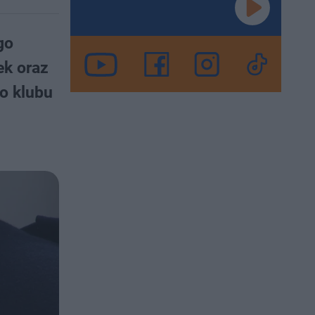
go
ek oraz
o klubu