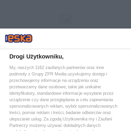
Drogi Użytkowniku,
My, naszych 1162 zaufanych partnerów oraz inne
Żaden utwór zamieszczony w serwisie nie może być powielany i
podmioty z Grupy ZPR Media uzyskujemy dostęp i
rozpowszechniany lub dalej rozpowszechniany w jakikolwiek sposób (w
tym także elektroniczny lub mechaniczny) na jakimkolwiek polu
przechowujemy informacje na urządzeniu oraz
eksploatacji w jakiejkolwiek formie, włącznie z umieszczaniem w Internecie
przetwarzamy dane osobowe, takie jak unikalne
bez pisemnej zgody właściciela praw. Jakiekolwiek użycie lub
wykorzystanie utworów w całości lub w części z naruszeniem prawa, tzn.
identyfikatory, standardowe informacje wysyłane przez
bez właściwej zgody, jest zabronione pod groźbą kary i może być ścigane
urządzenie czy dane przeglądania w celu zapewniania
prawnie.
spersonalizowanych reklam, wybór spersonalizowanych
treści, pomiar reklam i treści, badanie odbiorców oraz
ulepszanie usług. Za zgodą Użytkownika my i Zaufani
Partnerzy możemy używać dokładnych danych