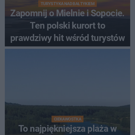
TURYSTYKA NAD BAŁTYKIEM
Zapomnij o Mielnie i Sopocie.
Ten polski kurort to
prawdziwy hit wśród turystów
CIEKAWOSTKA
To najpiękniejsza plaża w