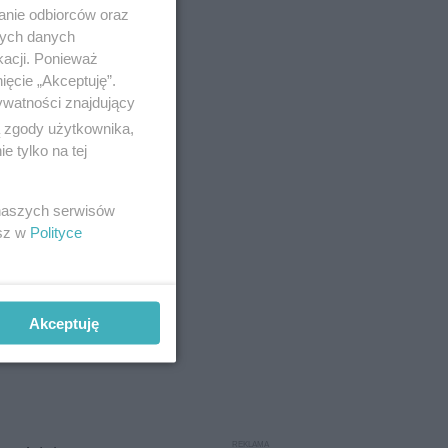
anie odbiorców oraz
nych danych
kacji. Ponieważ
ięcie „Akceptuję”.
ywatności znajdujący
ą zgody użytkownika,
 tylko na tej
 naszych serwisów
esz w
Polityce
ie wziął
Akceptuję