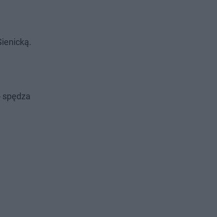
ienicką.
o spędza