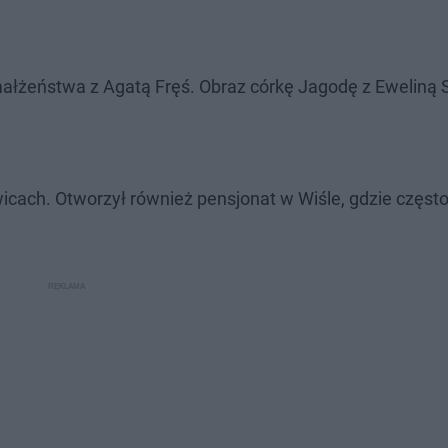
ałżeństwa z Agatą Fręś. Obraz córkę Jagodę z Eweliną S
wicach. Otworzył również pensjonat w Wiśle, gdzie częst