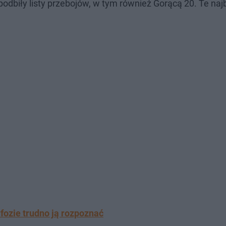
podbiły listy przebojów, w tym również Gorącą 20. Te naj
fozie trudno ją rozpoznać