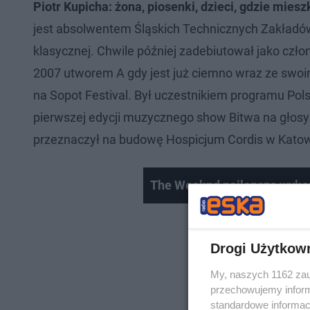
Piotr Kupicha: żona, piosenki, dzieci, gdzie mieszk
jest absolwentem Śląskich Technicznych Zakładów
klasycznej. Chwile później zadebiutował jako czło
2007 utworem A gdy jest już ciemno wraz ze swo
na Sopot Festival. Był uczestnikiem programu Pol
pierwszej edycji muzycznego show Bitwa na głosy
przeznaczył na budowę Hospicjum Cordis w Kato
The Weeknd najlepsze wyko
Drogi Użytkow
My, naszych 1162 zau
przechowujemy informa
standardowe informac