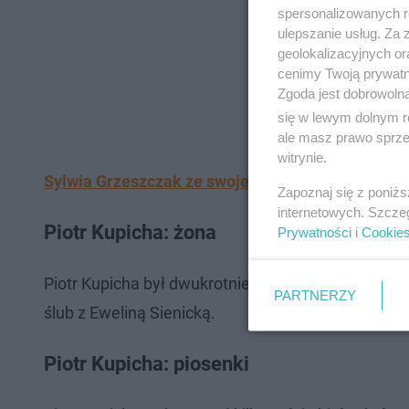
spersonalizowanych re
ulepszanie usług. Za
geolokalizacyjnych or
cenimy Twoją prywatno
Zgoda jest dobrowoln
się w lewym dolnym r
ale masz prawo sprzec
witrynie.
Sylwia Grzeszczak ze swojego łóżka zapowiada n
Zapoznaj się z poniż
internetowych. Szcze
Piotr Kupicha: żona
Prywatności
i
Cookie
Piotr Kupicha był dwukrotnie żonaty. Pierwszy ra
PARTNERZY
ślub z Eweliną Sienicką.
Piotr Kupicha: piosenki