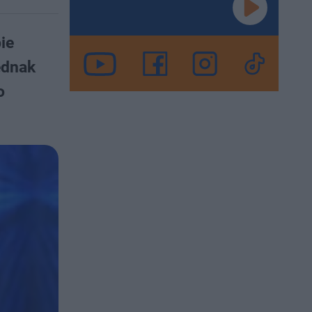
ie
ednak
o