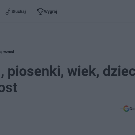
Słuchaj
Wygraj
a, wzrost
 piosenki, wiek, dziec
ost
Do