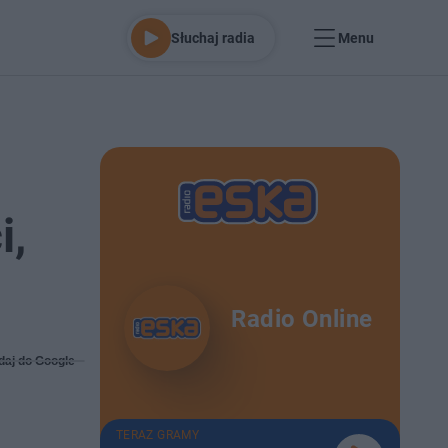
Słuchaj radia
Menu
i,
Radio Online
daj do Google
TERAZ GRAMY