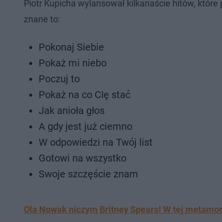
Piotr Kupicha wylansował kilkanaście hitów, które 
znane to:
Pokonaj Siebie
Pokaż mi niebo
Poczuj to
Pokaż na co CIę stać
Jak anioła głos
A gdy jest już ciemno
W odpowiedzi na Twój list
Gotowi na wszystko
Swoje szczęście znam
Ola Nowak niczym Britney Spears! W tej metamor