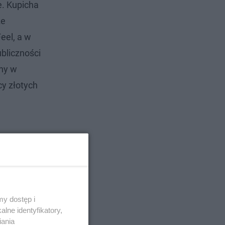
ie. Kupicha
ze
eel, a w
bliczności
yny w
y złotych
y dostęp i
lne identyfikatory,
iania