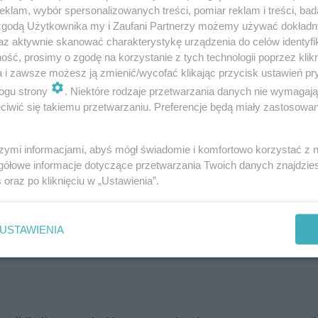
klam, wybór spersonalizowanych treści, pomiar reklam i treści, bad
 zgodą Użytkownika my i Zaufani Partnerzy możemy używać dokład
az aktywnie skanować charakterystykę urządzenia do celów identyfi
ść, prosimy o zgodę na korzystanie z tych technologii poprzez klikn
a i zawsze możesz ją zmienić/wycofać klikając przycisk ustawień pr
ogu strony
. Niektóre rodzaje przetwarzania danych nie wymagaj
iwić się takiemu przetwarzaniu. Preferencje będą miały zastosowanie
ajnowszy singiel! [WYWIAD]
szymi informacjami, abyś mógł świadomie i komfortowo korzystać z
gółowe informacje dotyczące przetwarzania Twoich danych znajdzi
s
oraz po kliknięciu w „Ustawienia”.
z z Agatą Fręś od 2005 do 2013 roku. W 2018 roku ponown
USTAWIENIA