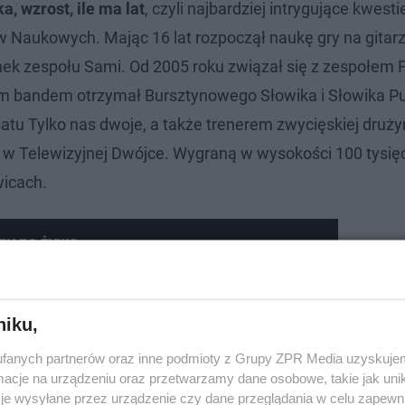
a, wzrost, ile ma lat
, czyli najbardziej intrygujące kwest
 Naukowych. Mając 16 lat rozpoczął naukę gry na gitar
nek zespołu Sami. Od 2005 roku związał się z zespołem F
im bandem otrzymał Bursztynowego Słowika i Słowika Pu
satu Tylko nas dwoje, a także trenerem zwycięskiej druż
 w Telewizyjnej Dwójce. Wygraną w wysokości 100 tysięc
wicach.
ny na żywo
niku,
fanych partnerów oraz inne podmioty z Grupy ZPR Media uzyskujem
cje na urządzeniu oraz przetwarzamy dane osobowe, takie jak unika
je wysyłane przez urządzenie czy dane przeglądania w celu zapewn