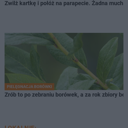
Zwilż kartkę i połóż na parapecie. Żadna mucha
PIELĘGNACJA BORÓWKI
Zrób to po zebraniu borówek, a za rok zbiory będ