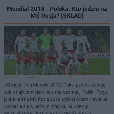
Mundial 2018 - Polska. Kto jedzie na
MŚ Rosja? [SKŁAD]
Autor: Archiwum serwisu
Kto jedzie na Mundial 2018? Takie pytanie zadają
sobie najwierniejsi kibice reprezentacji Polski. Tego,
jaki skład na MŚ Rosja 2018 wybrał Adam Nawałka
dowiecie się w jednym miejscu na ESKA.pl.
Pewniakami w drużynie są oczywiście m.in.