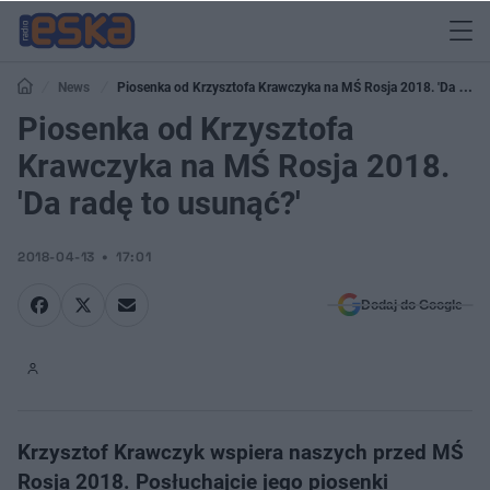
News
Piosenka od Krzysztofa Krawczyka na MŚ Rosja 2018. 'Da radę
to usunąć?'
Piosenka od Krzysztofa
Krawczyka na MŚ Rosja 2018.
'Da radę to usunąć?'
2018-04-13
17:01
Dodaj do Google
Krzysztof Krawczyk wspiera naszych przed MŚ
Rosja 2018. Posłuchajcie jego piosenki