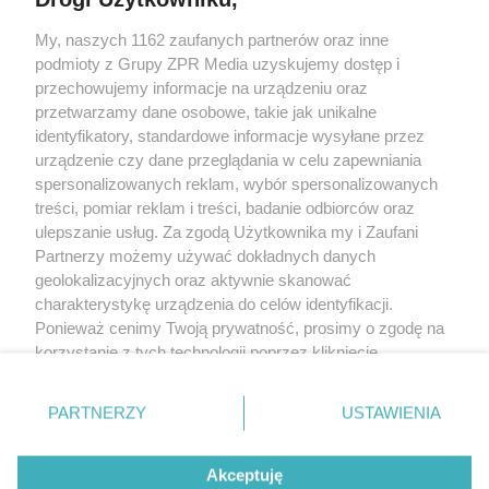
My, naszych 1162 zaufanych partnerów oraz inne
Żaden utwór zamieszczony w serwisie nie może być powielany i
podmioty z Grupy ZPR Media uzyskujemy dostęp i
rozpowszechniany lub dalej rozpowszechniany w jakikolwiek sposób (w
tym także elektroniczny lub mechaniczny) na jakimkolwiek polu
przechowujemy informacje na urządzeniu oraz
eksploatacji w jakiejkolwiek formie, włącznie z umieszczaniem w Internecie
przetwarzamy dane osobowe, takie jak unikalne
bez pisemnej zgody właściciela praw. Jakiekolwiek użycie lub
wykorzystanie utworów w całości lub w części z naruszeniem prawa, tzn.
identyfikatory, standardowe informacje wysyłane przez
bez właściwej zgody, jest zabronione pod groźbą kary i może być ścigane
urządzenie czy dane przeglądania w celu zapewniania
prawnie.
spersonalizowanych reklam, wybór spersonalizowanych
treści, pomiar reklam i treści, badanie odbiorców oraz
ulepszanie usług. Za zgodą Użytkownika my i Zaufani
Partnerzy możemy używać dokładnych danych
geolokalizacyjnych oraz aktywnie skanować
charakterystykę urządzenia do celów identyfikacji.
O nas
Ponieważ cenimy Twoją prywatność, prosimy o zgodę na
korzystanie z tych technologii poprzez kliknięcie
Informacje prawne
„Akceptuję”. Zgoda jest dobrowolna i zawsze możesz ją
zmienić/wycofać klikając przycisk ustawień prywatności
Nasze serwisy
PARTNERZY
USTAWIENIA
znajdujący się w lewym dolnym rogu strony
. Niektóre
rodzaje przetwarzania danych nie wymagają zgody
© 2026 Grupa ZPR Media
Akceptuję
użytkownika, ale masz prawo sprzeciwić się takiemu