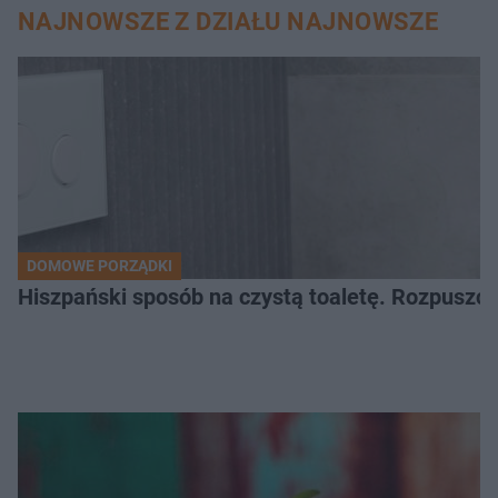
NAJNOWSZE Z DZIAŁU NAJNOWSZE
DOMOWE PORZĄDKI
Hiszpański sposób na czystą toaletę. Rozpuszcz