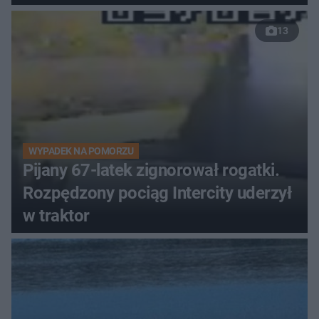
13
WYPADEK NA POMORZU
Pijany 67-latek zignorował rogatki.
Rozpędzony pociąg Intercity uderzył
w traktor