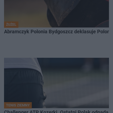
ŻUŻEL
Abramczyk Polonia Bydgoszcz deklasuje Polonię
TENIS ZIEMNY
Challenger ATP Kozerki. Ostatni Polak odpada z 