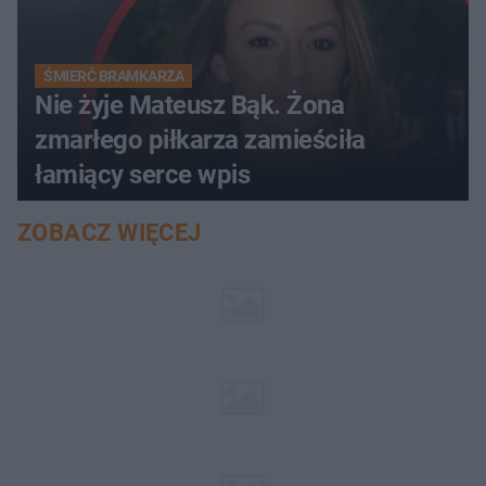
ŚMIERĆ BRAMKARZA
Nie żyje Mateusz Bąk. Żona
zmarłego piłkarza zamieściła
łamiący serce wpis
ZOBACZ WIĘCEJ