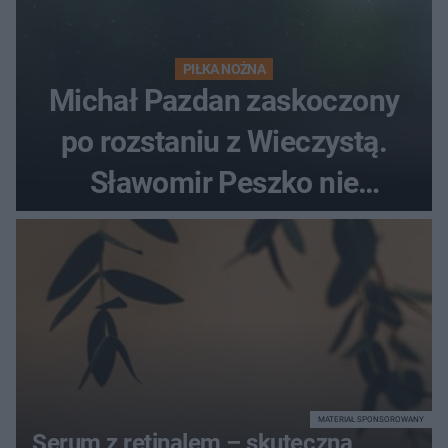
PIŁKA NOŻNA
Michał Pazdan zaskoczony
po rozstaniu z Wieczystą.
Sławomir Peszko nie
dotrzymał słowa?
MATERIAŁ SPONSOROWANY
Serum z retinalem – skuteczna