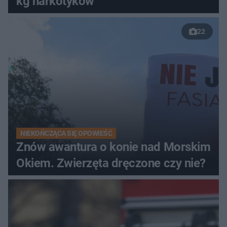
kg narkotyków
22
NIEKOŃCZĄCA SIĘ OPOWIEŚĆ
Znów awantura o konie nad Morskim
Okiem. Zwierzęta dręczone czy nie?