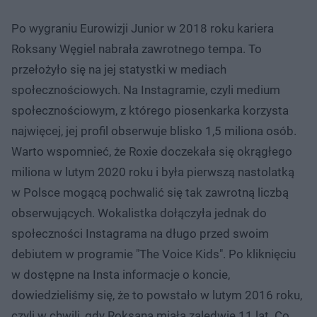
Po wygraniu Eurowizji Junior w 2018 roku kariera
Roksany Węgiel nabrała zawrotnego tempa. To
przełożyło się na jej statystki w mediach
społecznościowych. Na Instagramie, czyli medium
społecznościowym, z którego piosenkarka korzysta
najwięcej, jej profil obserwuje blisko 1,5 miliona osób.
Warto wspomnieć, że Roxie doczekała się okrągłego
miliona w lutym 2020 roku i była pierwszą nastolatką
w Polsce mogącą pochwalić się tak zawrotną liczbą
obserwujących. Wokalistka dołączyła jednak do
społeczności Instagrama na długo przed swoim
debiutem w programie "The Voice Kids". Po kliknięciu
w dostępne na Insta informacje o koncie,
dowiedzieliśmy się, że to powstało w lutym 2016 roku,
czyli w chwili, gdy Roksana miała zaledwie 11 lat. Co