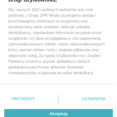
My, naszych 1162 zaufanych partnerów oraz inne
Żaden utwór zamieszczony w serwisie nie może być powielany i
podmioty z Grupy ZPR Media uzyskujemy dostęp i
rozpowszechniany lub dalej rozpowszechniany w jakikolwiek sposób (w
tym także elektroniczny lub mechaniczny) na jakimkolwiek polu
przechowujemy informacje na urządzeniu oraz
eksploatacji w jakiejkolwiek formie, włącznie z umieszczaniem w
przetwarzamy dane osobowe, takie jak unikalne
Internecie bez pisemnej zgody właściciela praw. Jakiekolwiek użycie lub
identyfikatory, standardowe informacje wysyłane przez
wykorzystanie utworów w całości lub w części z naruszeniem prawa,
tzn. bez właściwej zgody, jest zabronione pod groźbą kary i może być
urządzenie czy dane przeglądania w celu zapewniania
ścigane prawnie.
spersonalizowanych reklam, wybór spersonalizowanych
treści, pomiar reklam i treści, badanie odbiorców oraz
ulepszanie usług. Za zgodą Użytkownika my i Zaufani
Partnerzy możemy używać dokładnych danych
geolokalizacyjnych oraz aktywnie skanować
charakterystykę urządzenia do celów identyfikacji.
Ponieważ cenimy Twoją prywatność, prosimy o zgodę na
O nas
korzystanie z tych technologii poprzez kliknięcie
Informacje prawne
„Akceptuję”. Zgoda jest dobrowolna i zawsze możesz ją
zmienić/wycofać klikając przycisk ustawień prywatności
PARTNERZY
USTAWIENIA
Nasze serwisy
znajdujący się w lewym dolnym rogu strony
. Niektóre
rodzaje przetwarzania danych nie wymagają zgody
© 2026 Grupa ZPR Media
Akceptuję
użytkownika, ale masz prawo sprzeciwić się takiemu