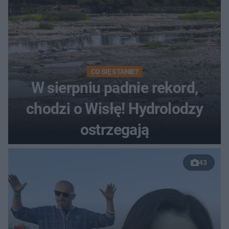
CO SIĘ STANIE?
W sierpniu padnie rekord,
chodzi o Wisłę! Hydrolodzy
ostrzegają
43