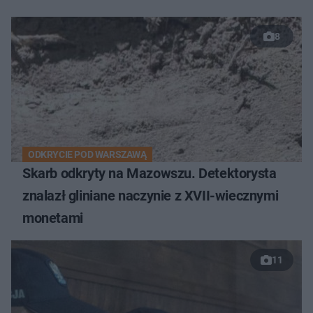
8
ODKRYCIE POD WARSZAWĄ
Skarb odkryty na Mazowszu. Detektorysta
znalazł gliniane naczynie z XVII-wiecznymi
monetami
11