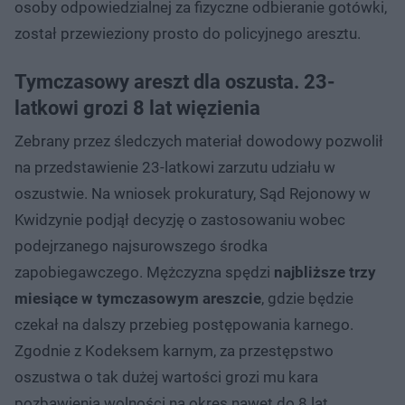
osoby odpowiedzialnej za fizyczne odbieranie gotówki,
został przewieziony prosto do policyjnego aresztu.
Tymczasowy areszt dla oszusta. 23-
latkowi grozi 8 lat więzienia
Zebrany przez śledczych materiał dowodowy pozwolił
na przedstawienie 23-latkowi zarzutu udziału w
oszustwie. Na wniosek prokuratury, Sąd Rejonowy w
Kwidzynie podjął decyzję o zastosowaniu wobec
podejrzanego najsurowszego środka
zapobiegawczego. Mężczyzna spędzi
najbliższe trzy
miesiące w tymczasowym areszcie
, gdzie będzie
czekał na dalszy przebieg postępowania karnego.
Zgodnie z Kodeksem karnym, za przestępstwo
oszustwa o tak dużej wartości grozi mu kara
pozbawienia wolności na okres nawet do 8 lat.