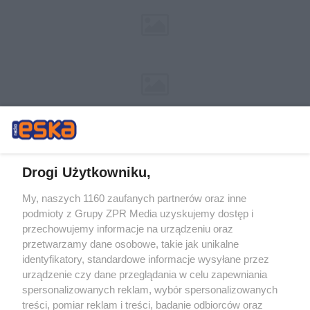
Drogi Użytkowniku,
My, naszych 1160 zaufanych partnerów oraz inne
Żaden utwór zamieszczony w serwisie nie może być powielany i
podmioty z Grupy ZPR Media uzyskujemy dostęp i
rozpowszechniany lub dalej rozpowszechniany w jakikolwiek sposób (w
tym także elektroniczny lub mechaniczny) na jakimkolwiek polu
przechowujemy informacje na urządzeniu oraz
eksploatacji w jakiejkolwiek formie, włącznie z umieszczaniem w Internecie
przetwarzamy dane osobowe, takie jak unikalne
bez pisemnej zgody właściciela praw. Jakiekolwiek użycie lub
wykorzystanie utworów w całości lub w części z naruszeniem prawa, tzn.
identyfikatory, standardowe informacje wysyłane przez
bez właściwej zgody, jest zabronione pod groźbą kary i może być ścigane
urządzenie czy dane przeglądania w celu zapewniania
prawnie.
spersonalizowanych reklam, wybór spersonalizowanych
treści, pomiar reklam i treści, badanie odbiorców oraz