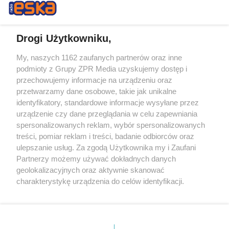
Drogi Użytkowniku,
My, naszych 1162 zaufanych partnerów oraz inne
Żaden utwór zamieszczony w serwisie nie może być powielany i
podmioty z Grupy ZPR Media uzyskujemy dostęp i
rozpowszechniany lub dalej rozpowszechniany w jakikolwiek sposób (w
przechowujemy informacje na urządzeniu oraz
tym także elektroniczny lub mechaniczny) na jakimkolwiek polu
eksploatacji w jakiejkolwiek formie, włącznie z umieszczaniem w
przetwarzamy dane osobowe, takie jak unikalne
Internecie bez pisemnej zgody właściciela praw. Jakiekolwiek użycie lub
identyfikatory, standardowe informacje wysyłane przez
wykorzystanie utworów w całości lub w części z naruszeniem prawa,
tzn. bez właściwej zgody, jest zabronione pod groźbą kary i może być
urządzenie czy dane przeglądania w celu zapewniania
ścigane prawnie.
spersonalizowanych reklam, wybór spersonalizowanych
treści, pomiar reklam i treści, badanie odbiorców oraz
ulepszanie usług. Za zgodą Użytkownika my i Zaufani
Partnerzy możemy używać dokładnych danych
geolokalizacyjnych oraz aktywnie skanować
charakterystykę urządzenia do celów identyfikacji.
Ponieważ cenimy Twoją prywatność, prosimy o zgodę na
O nas
korzystanie z tych technologii poprzez kliknięcie
Informacje prawne
„Akceptuję”. Zgoda jest dobrowolna i zawsze możesz ją
zmienić/wycofać klikając przycisk ustawień prywatności