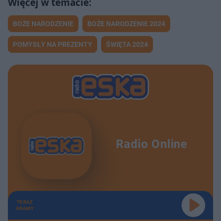
BOŻE NARODZENIE
BOŻE NARODZENIE 2024
POMYSŁY NA PREZENTY
ŚWIĘTA 2024
Radio Online
TERAZ
GRAMY