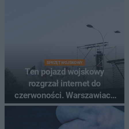
śmigłowiec LPR
SPRZĘT WOJSKOWY
Ten pojazd wojskowy
rozgrzał internet do
czerwoności. Warszawiacy
pytali, czy to Mad Max!