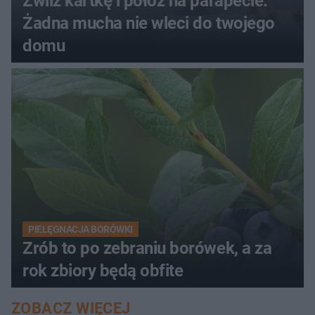
Zwilż kartkę i połóż na parapecie.
Żadna mucha nie wleci do twojego
domu
PIELĘGNACJA BORÓWKI
Zrób to po zebraniu borówek, a za
rok zbiory będą obfite
ZOBACZ WIĘCEJ