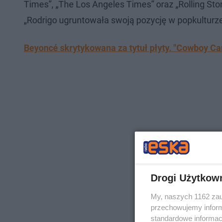
Times”, „The Los Angeles Times” oraz „Rolling St
„Rodrigo ugruntowała swoją pozycję w popkulturze 
Beyoncé skrytykowana za tytuł płyty. "Cowboy Car
Drogi Użytkow
My, naszych 1162 zau
przechowujemy informa
standardowe informac