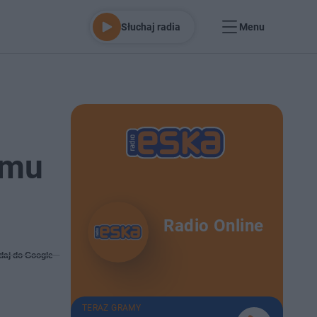
Słuchaj radia
Menu
umu
Radio Online
daj do Google
TERAZ GRAMY