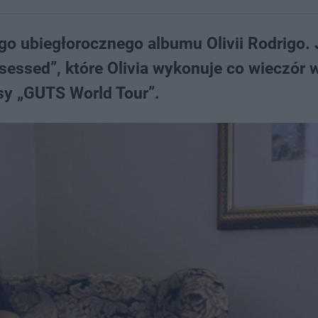
ego ubiegłorocznego albumu Olivii Rodrigo
essed”, które Olivia wykonuje co wieczór 
sy „GUTS World Tour”.