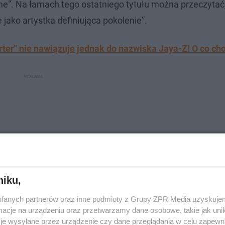
one”. Na łamach tego ostatniego tytułu można przeczytać
jako artystka definiująca pokolenie”.
ter" nie nawiązuje jednak do nazwiska Jaya-Z! O co ch
niku,
fanych partnerów oraz inne podmioty z Grupy ZPR Media uzyskujem
cje na urządzeniu oraz przetwarzamy dane osobowe, takie jak unika
je wysyłane przez urządzenie czy dane przeglądania w celu zapewn