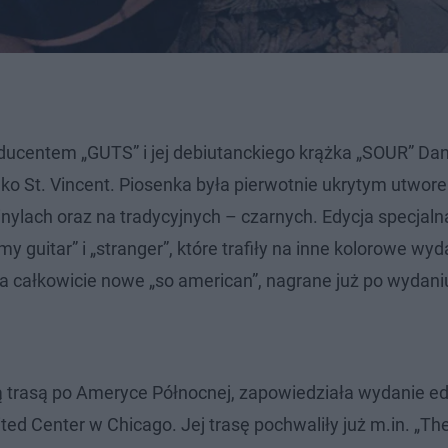
ducentem „GUTS” i jej debiutanckiego krążka „SOUR” Da
ako St. Vincent. Piosenka była pierwotnie ukrytym utwor
lach oraz na tradycyjnych – czarnych. Edycja specjaln
my guitar” i „stranger”, które trafiły na inne kolorowe wyd
a całkowicie nowe „so american”, nagrane już po wydani
 trasą po Ameryce Północnej, zapowiedziała wydanie ed
ed Center w Chicago. Jej trasę pochwaliły już m.in. „T