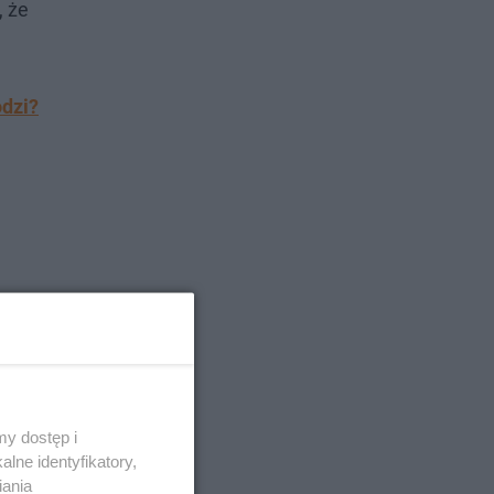
, że
odzi?
y dostęp i
lne identyfikatory,
iania