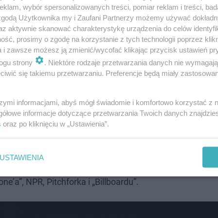
klam, wybór spersonalizowanych treści, pomiar reklam i treści, bad
 Smolasty
 zgodą Użytkownika my i Zaufani Partnerzy możemy używać dokład
az aktywnie skanować charakterystykę urządzenia do celów identyfi
ść, prosimy o zgodę na korzystanie z tych technologii poprzez klikn
a i zawsze możesz ją zmienić/wycofać klikając przycisk ustawień pr
ogu strony
. Niektóre rodzaje przetwarzania danych nie wymagaj
 krążek Olivii „natychmiastowym klasykiem”, „The Los An
iwić się takiemu przetwarzaniu. Preferencje będą miały zastosowanie
wym, przesiąkniętym charyzmą” albumie. „GUTS” trafiło na 
szymi informacjami, abyś mógł świadomie i komfortowo korzystać z
zadebiutowała na najwyższej pozycji listy Billboard 200.
gółowe informacje dotyczące przetwarzania Twoich danych znajdzi
100, a sama Olivia znajdowała się na szczycie zestawieni
s
oraz po kliknięciu w „Ustawienia”.
a listach Billboardu. Każdy utwór z „GUTS” trafił do Top 40
 pierwszą artystką w historii, której wszystkie piosenki 
USTAWIENIA
znalazło się w podsumowaniach najlepszych płyt 2023 r.
ne’a”, NPR, Pitchforka i „Billboardu”.