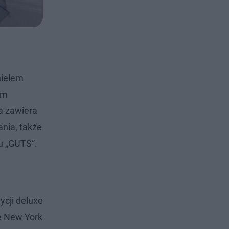
nielem
em
a zawiera
ania, także
u „GUTS”.
ycji deluxe
he New York