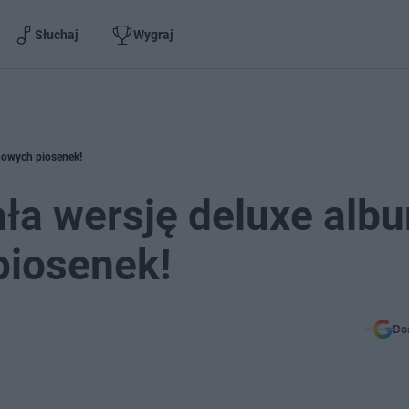
Słuchaj
Wygraj
nowych piosenek!
ała wersję deluxe alb
piosenek!
Do