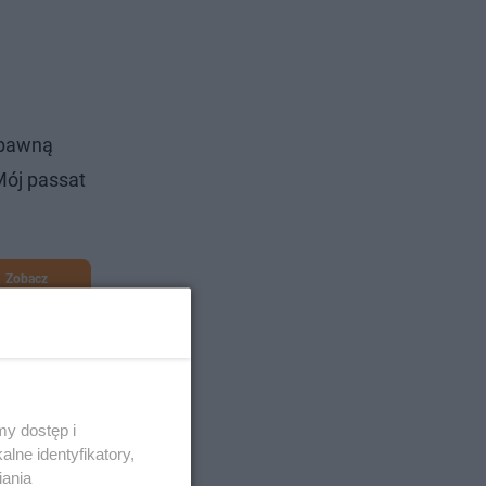
abawną
Mój passat
Zobacz
y dostęp i
lne identyfikatory,
iania