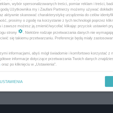
klam, wybór spersonalizowanych treści, pomiar reklam i treści, bad
 zgodą Użytkownika my i Zaufani Partnerzy możemy używać dokład
az aktywnie skanować charakterystykę urządzenia do celów identyfi
ść, prosimy o zgodę na korzystanie z tych technologii poprzez klikn
a i zawsze możesz ją zmienić/wycofać klikając przycisk ustawień pr
ogu strony
. Niektóre rodzaje przetwarzania danych nie wymagaj
iwić się takiemu przetwarzaniu. Preferencje będą miały zastosowanie
szymi informacjami, abyś mógł świadomie i komfortowo korzystać z
?
gółowe informacje dotyczące przetwarzania Twoich danych znajdzi
s
oraz po kliknięciu w „Ustawienia”.
tórą oryginalnie podpisuje się Camila Cabello, ma kilk
ż teraz i oceńcie w komentarzach pod artykułem!
USTAWIENIA