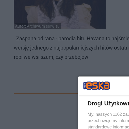
Autor: Archiwum serwisu
Zaspana od rana - parodia hitu Havana to najśmie
wersję jednego z najpopularniejszych hitów ostatn
robi we wsi szum, czy przebojow
Drogi Użytkow
My, naszych 1162 zau
przechowujemy informa
standardowe informac