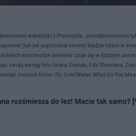
alentowanej wokalistki z Przemyśla - przedpremierowo ty
o zapewne (tak jak poprzednie covery) będzie hitem w inte
y polskich internautów świetnie czuje się w każdym utwor
ając swoją wersję hitu Ariany Grande, Eda Sheerana, Zay
e wersje znanych hitów: 2U, Cold Water, What Do You Mea
ana rozśmiesza do łez! Macie tak samo? 