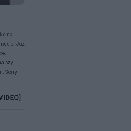
lko na
rnecie! Już
ze.
na czy
n, Sorry
[VIDEO]