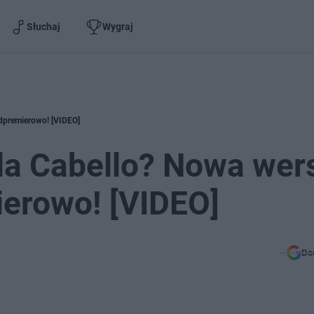
Słuchaj
Wygraj
edpremierowo! [VIDEO]
ila Cabello? Nowa wer
erowo! [VIDEO]
Do