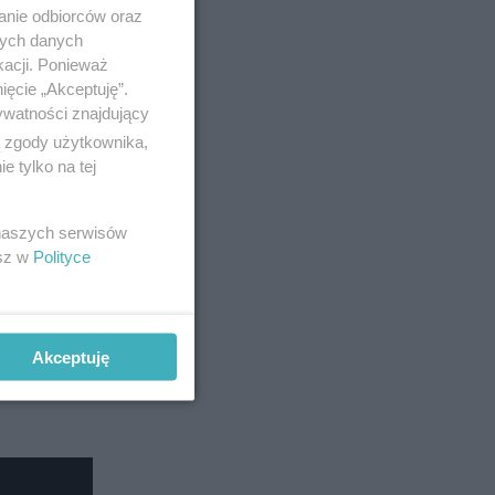
anie odbiorców oraz
nych danych
kacji. Ponieważ
ięcie „Akceptuję”.
ywatności znajdujący
ą zgody użytkownika,
 tylko na tej
 naszych serwisów
esz w
Polityce
a coverów.
Akceptuję