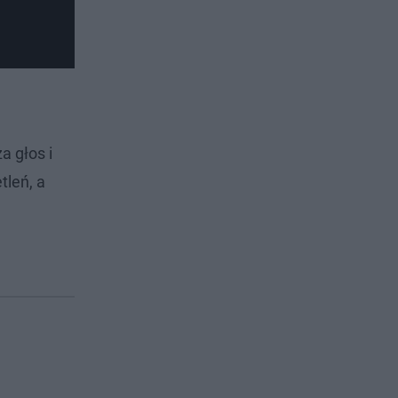
a głos i
tleń, a