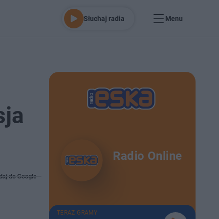
Słuchaj radia
Menu
sja
Radio Online
daj do Google
TERAZ GRAMY