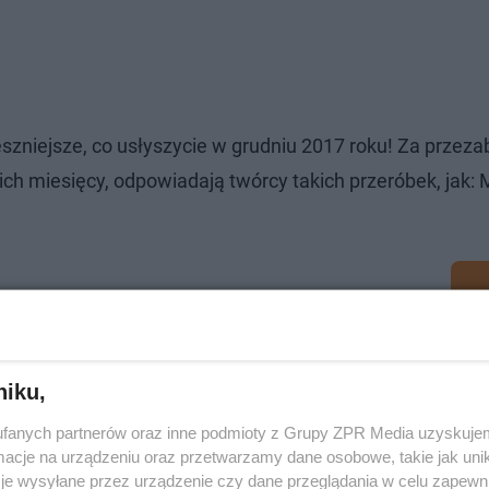
szniejsze, co usłyszycie w grudniu 2017 roku! Za przez
ich miesięcy, odpowiadają twórcy takich przeróbek, jak: 
niku,
fanych partnerów oraz inne podmioty z Grupy ZPR Media uzyskujem
cje na urządzeniu oraz przetwarzamy dane osobowe, takie jak unika
je wysyłane przez urządzenie czy dane przeglądania w celu zapewn