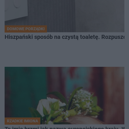
DOMOWE PORZĄDKI
Hiszpański sposób na czystą toaletę. Rozpuszcz
RZADKIE IMIONA
To imię brzmi jak nazwa europejskiego kraju. W 