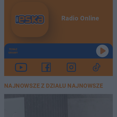
Radio Online
TERAZ
GRAMY
NAJNOWSZE Z DZIAŁU NAJNOWSZE