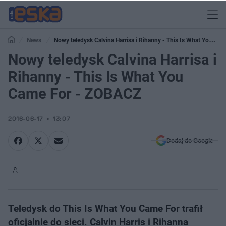
News
Nowy teledysk Calvina Harrisa i Rihanny - This Is What You
Came For - ZOBACZ
Nowy teledysk Calvina Harrisa i
Rihanny - This Is What You
Came For - ZOBACZ
2016-06-17
13:07
Dodaj do Google
Teledysk do This Is What You Came For trafił
oficjalnie do sieci. Calvin Harris i Rihanna