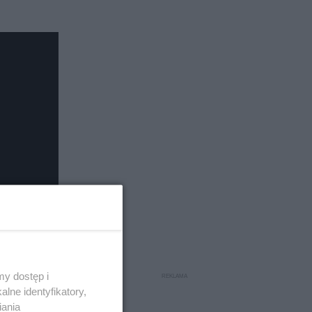
y dostęp i
lne identyfikatory,
iania