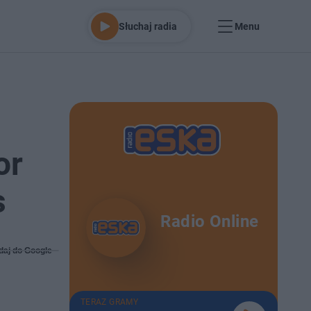
Słuchaj radia
Menu
or
s
Radio Online
daj do Google
TERAZ GRAMY