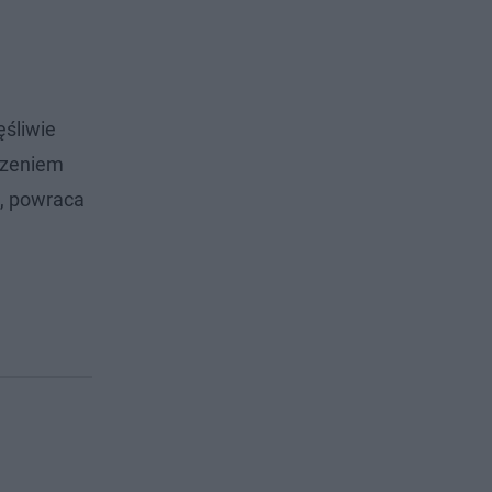
ęśliwie
dzeniem
e, powraca