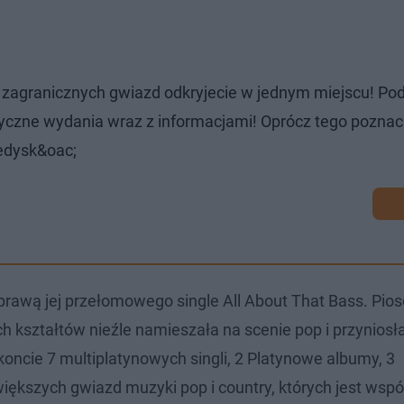
 zagranicznych gwiazd odkryjecie w jednym miejscu! P
yczne wydania wraz z informacjami! Oprócz tego poznac
ledysk&oac;
prawą jej przełomowego single All About That Bass. Pio
 kształtów nieźle namieszała na scenie pop i przyniosł
oncie 7 multiplatynowych singli, 2 Platynowe albumy, 3
iększych gwiazd muzyki pop i country, których jest wspó