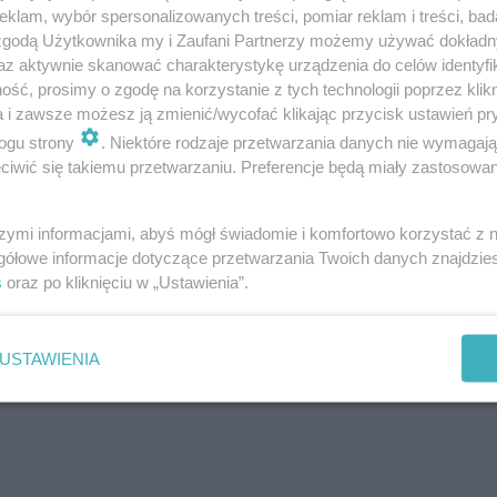
klam, wybór spersonalizowanych treści, pomiar reklam i treści, bad
 zgodą Użytkownika my i Zaufani Partnerzy możemy używać dokład
az aktywnie skanować charakterystykę urządzenia do celów identyfi
ść, prosimy o zgodę na korzystanie z tych technologii poprzez klikn
a i zawsze możesz ją zmienić/wycofać klikając przycisk ustawień pr
ogu strony
. Niektóre rodzaje przetwarzania danych nie wymagaj
iwić się takiemu przetwarzaniu. Preferencje będą miały zastosowanie
szymi informacjami, abyś mógł świadomie i komfortowo korzystać z
gółowe informacje dotyczące przetwarzania Twoich danych znajdzi
s
oraz po kliknięciu w „Ustawienia”.
USTAWIENIA