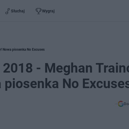
Słuchaj
Wygraj
y! Nowa piosenka No Excuses
2018 - Meghan Train
a piosenka No Excuse
Do