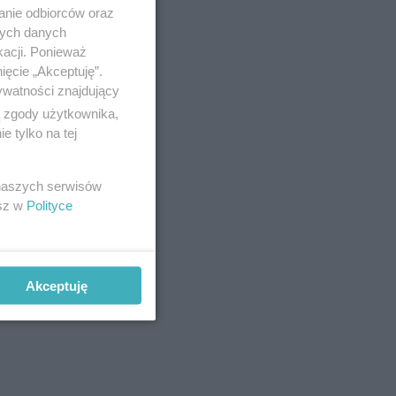
anie odbiorców oraz
nych danych
kacji. Ponieważ
ięcie „Akceptuję”.
ywatności znajdujący
ą zgody użytkownika,
 tylko na tej
 naszych serwisów
esz w
Polityce
Akceptuję