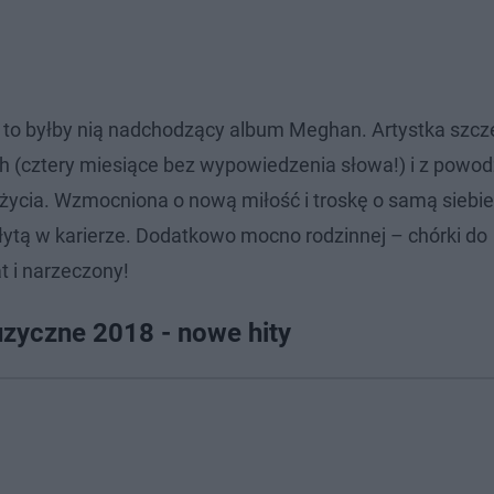
 to byłby nią nadchodzący album Meghan. Artystka szcz
h (cztery miesiące bez wypowiedzenia słowa!) i z powo
 życia. Wzmocniona o nową miłość i troskę o samą siebi
płytą w karierze. Dodatkowo mocno rodzinnej – chórki do
t i narzeczony!
zyczne 2018 - nowe hity