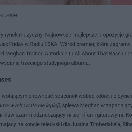
No Excuses
owy rynek muzyczny. Najnowsze i najlepsze propozycje 
ic Friday w Radiu ESKA. Wśród premier, które zagramy
 Meghan Trainor. Autorka hitu All About That Bass udo
 wydanie trzeciego studyjnego albumu.
uses
ołającym o równość, szacunek wobec kobiet i o bycie 
ama wychowała cię lepiej)
, śpiewa Meghan w zapadają
klawiszami i odznaczającymi się riffami gitarowymi. Ko
, mający na koncie teledyski dla Justina Timberlake’a, Rih