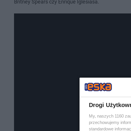
Britney Spears czy Enrique Iglesiasa.
Drogi Użytkow
My, naszych 1160 zau
przechowujemy informa
standardowe informac