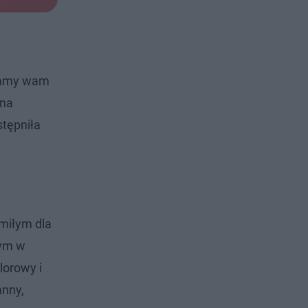
gramy wam
 na
stępniła
miłym dla
cym w
lorowy i
anny,