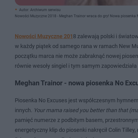
Autor: Archiwum serwisu
Nowości Muzyczne 2018 - Meghan Trainor wraca do gry! Nowa piosenka 
Nowości Muzyczne 201
8 zalewają polski i świat
w każdy piątek od samego rana w ramach New Mus
początku marca nie może zabraknąć nowej piosenki
równie wesoły singiel i tym samym zapowiedziała
Meghan Trainor - nowa piosenka No Exc
Piosenka No Excuses jest współczesnym hymnem w
innych.
Your mama raised you better than that (m
pamięć numerze z podbitym basem, przestronnymi 
energetyczny klip do piosenki nakręcił Colin Tilley