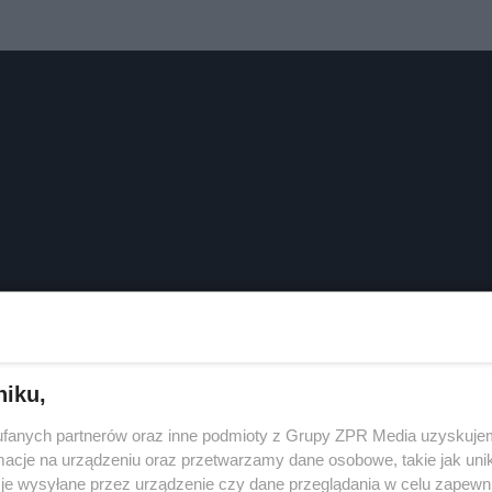
niku,
fanych partnerów oraz inne podmioty z Grupy ZPR Media uzyskujem
cje na urządzeniu oraz przetwarzamy dane osobowe, takie jak unika
je wysyłane przez urządzenie czy dane przeglądania w celu zapewn