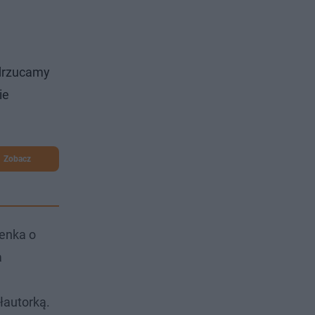
odrzucamy
ie
Zobacz
senka o
a
łautorką.