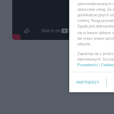
spersonalizowanych re
ulepszanie usług. Za
geolokalizacyjnych or
cenimy Twoją prywatno
Zgoda jest dobrowoln
się w lewym dolnym r
ale masz prawo sprzec
witrynie.
Zapoznaj się z poniż
internetowych. Szcze
Prywatności
i
Cookie
PARTNERZY