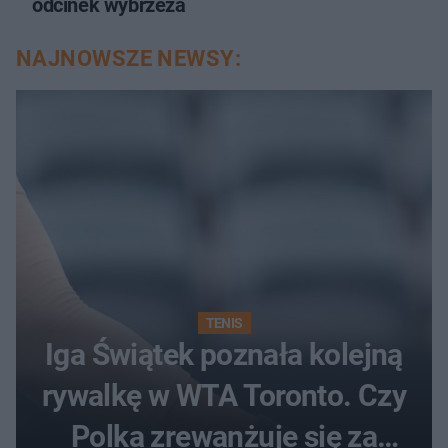
odcinek wybrzeża
NAJNOWSZE NEWSY:
TENIS
Iga Świątek poznała kolejną
rywalkę w WTA Toronto. Czy
Polka zrewanżuje się za