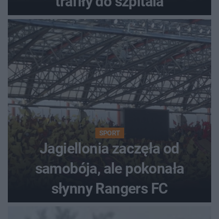
trafiły do szpitala
SPORT
Jagiellonia zaczęła od
samobója, ale pokonała
słynny Rangers FC