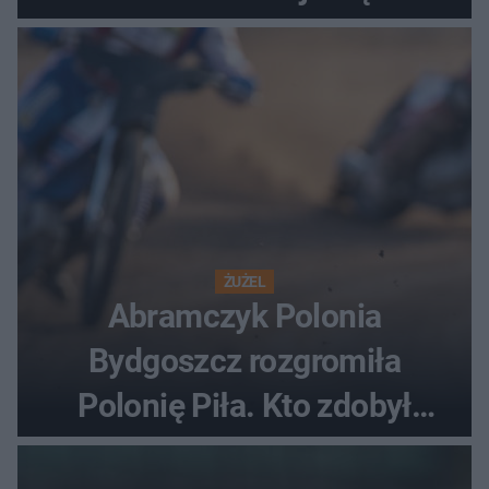
ostatnią porażkę?
ŻUŻEL
Abramczyk Polonia
Bydgoszcz rozgromiła
Polonię Piła. Kto zdobył
najwięcej punktów?