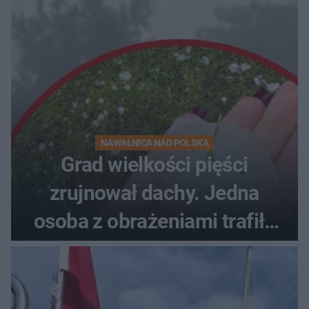
NAWAŁNICA NAD POLSKĄ
Grad wielkości pięści
zrujnował dachy. Jedna
osoba z obrażeniami trafiła
do szpitala