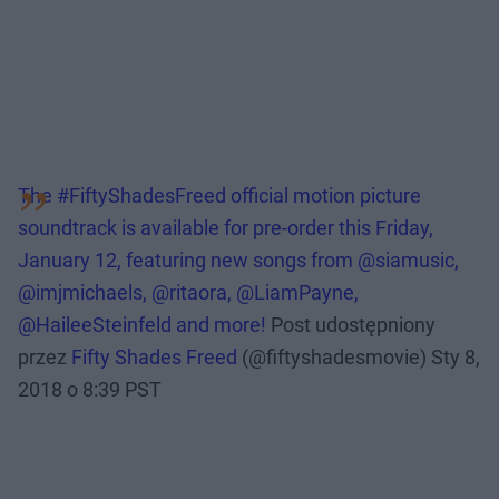
The #FiftyShadesFreed official motion picture
soundtrack is available for pre-order this Friday,
January 12, featuring new songs from @siamusic,
@imjmichaels, @ritaora, @LiamPayne,
@HaileeSteinfeld and more!
Post udostępniony
przez
Fifty Shades Freed
(@fiftyshadesmovie)
Sty 8,
2018 o 8:39 PST