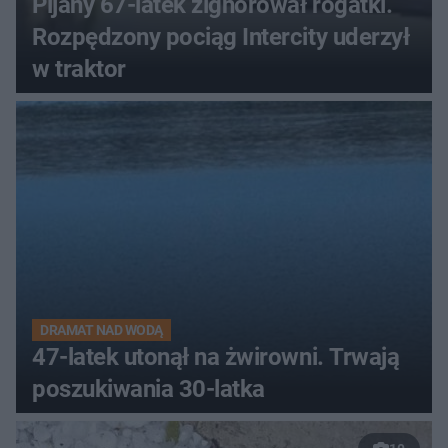
Pijany 67-latek zignorował rogatki.
Rozpędzony pociąg Intercity uderzył
w traktor
DRAMAT NAD WODĄ
47-latek utonął na żwirowni. Trwają
poszukiwania 30-latka