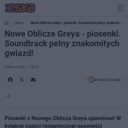
News
Nowe Oblicze Greya - piosenki. Soundtrack pełny znakomitych
gwiazd!
Nowe Oblicze Greya - piosenki.
Soundtrack pełny znakomitych
gwiazd!
2018-01-09
12:11
Dodaj do Google
Piosenki z Nowego Oblicza Greya ujawnione! W
kolejnej części romantycznej opowieści