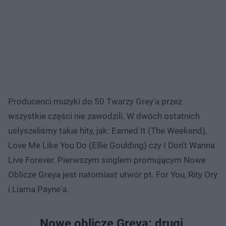
Producenci muzyki do 50 Twarzy Grey'a przez
wszystkie części nie zawodzili. W dwóch ostatnich
usłyszeliśmy takie hity, jak: Earned It (The Weekend),
Love Me Like You Do (Ellie Goulding) czy I Don't Wanna
Live Forever. Pierwszym singlem promującym Nowe
Oblicze Greya jest natomiast utwór pt. For You, Rity Ory
i Liama Payne'a.
Nowe oblicze Greya: drugi,