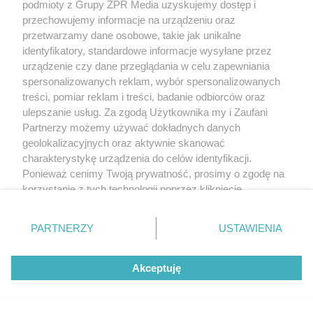
podmioty z Grupy ZPR Media uzyskujemy dostęp i
przechowujemy informacje na urządzeniu oraz
przetwarzamy dane osobowe, takie jak unikalne
identyfikatory, standardowe informacje wysyłane przez
urządzenie czy dane przeglądania w celu zapewniania
spersonalizowanych reklam, wybór spersonalizowanych
treści, pomiar reklam i treści, badanie odbiorców oraz
ulepszanie usług. Za zgodą Użytkownika my i Zaufani
Partnerzy możemy używać dokładnych danych
geolokalizacyjnych oraz aktywnie skanować
charakterystykę urządzenia do celów identyfikacji.
Ponieważ cenimy Twoją prywatność, prosimy o zgodę na
korzystanie z tych technologii poprzez kliknięcie
„Akceptuję”. Zgoda jest dobrowolna i zawsze możesz ją
zmienić/wycofać klikając przycisk ustawień prywatności
PARTNERZY
USTAWIENIA
znajdujący się w lewym dolnym rogu strony
. Niektóre
rodzaje przetwarzania danych nie wymagają zgody
Akceptuję
użytkownika, ale masz prawo sprzeciwić się takiemu
przetwarzaniu. Preferencje będą miały zastosowanie tylko
na tej witrynie.