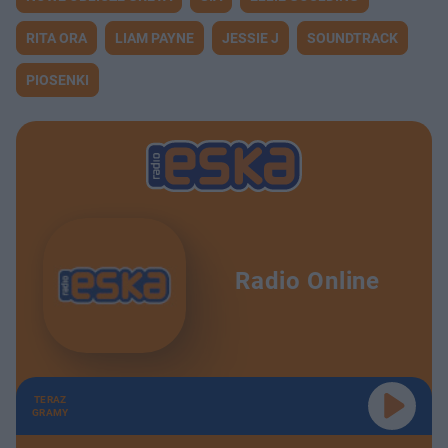
RITA ORA
LIAM PAYNE
JESSIE J
SOUNDTRACK
PIOSENKI
Radio Online
TERAZ
GRAMY