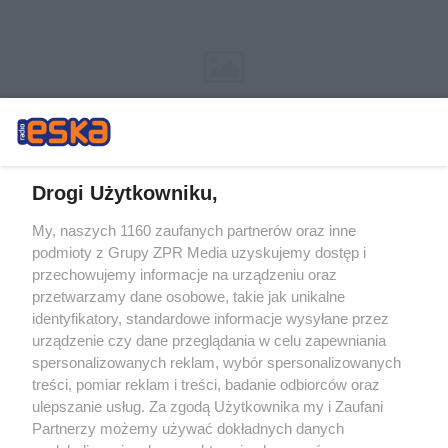
Drogi Użytkowniku,
My, naszych 1160 zaufanych partnerów oraz inne
Żaden utwór zamieszczony w serwisie nie może być powielany i
podmioty z Grupy ZPR Media uzyskujemy dostęp i
rozpowszechniany lub dalej rozpowszechniany w jakikolwiek sposób (w
tym także elektroniczny lub mechaniczny) na jakimkolwiek polu
przechowujemy informacje na urządzeniu oraz
eksploatacji w jakiejkolwiek formie, włącznie z umieszczaniem w Internecie
przetwarzamy dane osobowe, takie jak unikalne
bez pisemnej zgody właściciela praw. Jakiekolwiek użycie lub
wykorzystanie utworów w całości lub w części z naruszeniem prawa, tzn.
identyfikatory, standardowe informacje wysyłane przez
bez właściwej zgody, jest zabronione pod groźbą kary i może być ścigane
urządzenie czy dane przeglądania w celu zapewniania
prawnie.
spersonalizowanych reklam, wybór spersonalizowanych
treści, pomiar reklam i treści, badanie odbiorców oraz
ulepszanie usług. Za zgodą Użytkownika my i Zaufani
Partnerzy możemy używać dokładnych danych