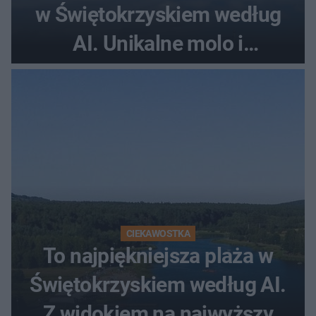
w Świętokrzyskiem według
AI. Unikalne molo i
promenada
CIEKAWOSTKA
To najpiękniejsza plaża w
Świętokrzyskiem według AI.
Z widokiem na najwyższy