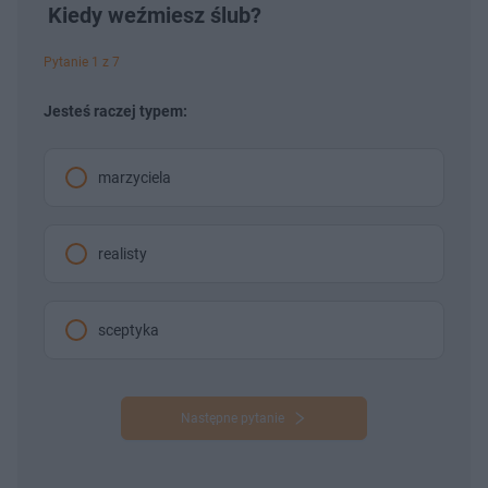
Kiedy weźmiesz ślub?
Pytanie 1 z 7
Jesteś raczej typem:
marzyciela
realisty
sceptyka
Następne pytanie