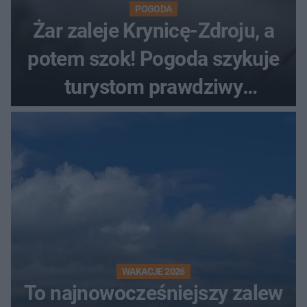
POGODA
Żar zaleje Krynicę-Zdroju, a
potem szok! Pogoda szykuje
turystom prawdziwy
rollercoaster
WAKACJE 2026
To najnowocześniejszy zalew