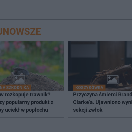
AJNOWSZE
NA SZKODNIKA
KOSZYKÓWKA
ów rozkopuje trawnik?
Przyczyna śmierci Bran
zy popularny produkt z
Clarke'a. Ujawniono wyn
by uciekł w popłochu
sekcji zwłok