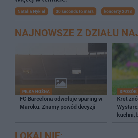
Natalia Nykiel
30 seconds to mars
koncerty 2018
NAJNOWSZE Z DZIAŁU N
PIŁKA NOŻNA
SPOSÓB 
FC Barcelona odwołuje sparing w
Kret zn
Maroku. Znamy powód decyzji
Wystarc
kuchni, 
LOKALNIE: