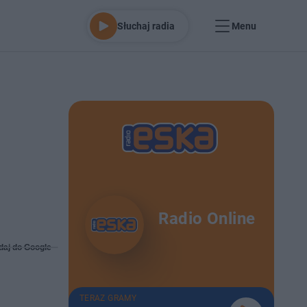
Słuchaj radia
Menu
Radio Online
daj do Google
TERAZ GRAMY