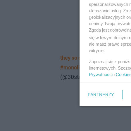
spersonalizowanych re
ulepszanie usług. Za
geolokalizacyjnych or
cenimy Twoją prywatno
Zgoda jest dobrowoln
się w lewym dolnym r
ale masz prawo sprzec
witrynie.
they so cute??? @jaredleto 
Zapoznaj się z poniż
Post udostęp
#monolithtour
internetowych. Szcze
Prywatności
i
Cookie
(@30stm_jared_leto_echel
PARTNERZY