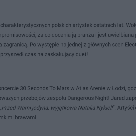
j charakterystycznych polskich artystek ostatnich lat. Wok
promisowości, za co docenia ją branża i jest uwielbiana
 zagranicą. Po występie na jednej z głównych scen Elec
 przyszedł czas na zaskakujący duet!
oncercie 30 Seconds To Mars w Atlas Arenie w Łodzi, gdz
nowszych przebojów zespołu Dangerous Night! Jared zap
„
Przed Wami jedyna, wyjątkowa Natalia Nykiel!
”. Artyści 
omkimi brawami.