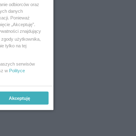
anie odbiorców oraz
nych danych
kacji. Ponieważ
ięcie „Akceptuję”.
ywatności znajdujący
ą zgody użytkownika,
 tylko na tej
 naszych serwisów
esz w
Polityce
Akceptuję