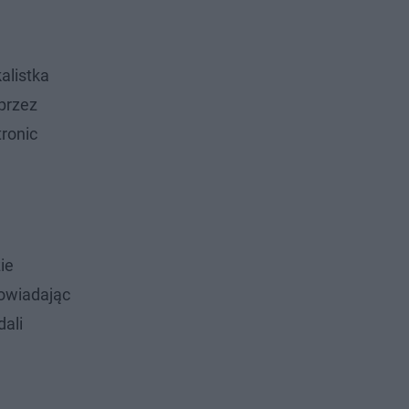
alistka
 przez
tronic
ie
owiadając
dali