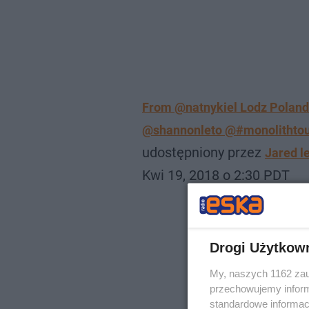
From @natnykiel Lodz Polan
@shannonleto @#monolithtour
udostępniony przez
Jared 
Kwi 19, 2018 o 2:30 PDT
Drogi Użytkow
My, naszych 1162 zau
przechowujemy informa
standardowe informac