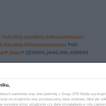
d 18.04.2018 @jaredleto @30secondstomars
Post
 #jaredleto #thirtysecondstomars
(@30stm_jared_leto_echelon)
leto❤ 30stm❤
niku,
fanych partnerów oraz inne podmioty z Grupy ZPR Media uzyskujem
cje na urządzeniu oraz przetwarzamy dane osobowe, takie jak unika
je wysyłane przez urządzenie czy dane przeglądania w celu zapewn