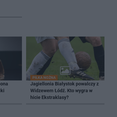
PIŁKA NOŻNA
dona
Jagiellonia Białystok powalczy z
iki
Widzewem Łódź. Kto wygra w
hicie Ekstraklasy?