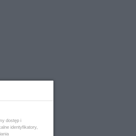
y dostęp i
lne identyfikatory,
iania