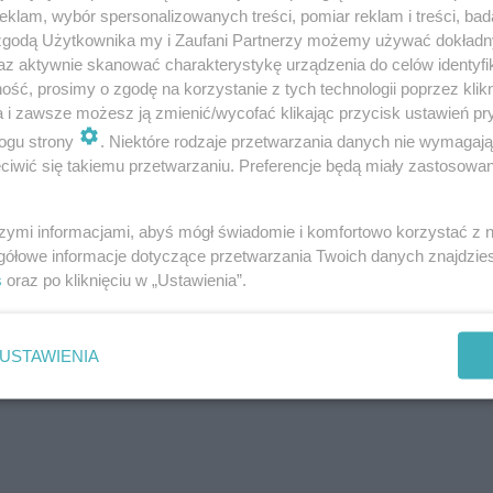
klam, wybór spersonalizowanych treści, pomiar reklam i treści, bad
 zgodą Użytkownika my i Zaufani Partnerzy możemy używać dokład
az aktywnie skanować charakterystykę urządzenia do celów identyfi
ść, prosimy o zgodę na korzystanie z tych technologii poprzez klikn
a i zawsze możesz ją zmienić/wycofać klikając przycisk ustawień pr
ogu strony
. Niektóre rodzaje przetwarzania danych nie wymagaj
iwić się takiemu przetwarzaniu. Preferencje będą miały zastosowanie
@shannonleto @natnykiel @30secondstomars
szymi informacjami, abyś mógł świadomie i komfortowo korzystać z
niony przez
Jared leto❤ 30stm❤
gółowe informacje dotyczące przetwarzania Twoich danych znajdzi
s
oraz po kliknięciu w „Ustawienia”.
on)
Kwi 19, 2018 o 2:22 PDT
USTAWIENIA