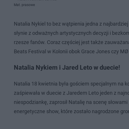
Mat. prasowe
Natalia Nykiel to bez wątpienia jedna z najbardzie
słynie z odważnych artystycznych decyzji i bezkom
rzesze fanów. Coraz częściej jest także zauważana
Beats Festival w Kolonii obok Grace Jones czy MØ
Natalia Nykiem i Jared Leto w duecie!
Natalia 18 kwietnia była gościem specjalnym na k
zaśpiewała w duecie z Jaredem Leto jeden z naj
niespodziankę, zaprosił Natalię na scenę słowami 
energetyczne show, które zostało nagrodzone gr