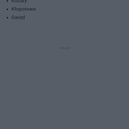
Kocury
Kłopotowo
Gwizd