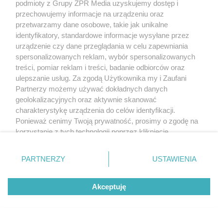
podmioty z Grupy ZPR Media uzyskujemy dostęp i
przechowujemy informacje na urządzeniu oraz
przetwarzamy dane osobowe, takie jak unikalne
identyfikatory, standardowe informacje wysyłane przez
urządzenie czy dane przeglądania w celu zapewniania
spersonalizowanych reklam, wybór spersonalizowanych
treści, pomiar reklam i treści, badanie odbiorców oraz
ulepszanie usług. Za zgodą Użytkownika my i Zaufani
Partnerzy możemy używać dokładnych danych
geolokalizacyjnych oraz aktywnie skanować
charakterystykę urządzenia do celów identyfikacji.
Ponieważ cenimy Twoją prywatność, prosimy o zgodę na
korzystanie z tych technologii poprzez kliknięcie
„Akceptuję”. Zgoda jest dobrowolna i zawsze możesz ją
Szukają Absolwentów Extra!
zmienić/wycofać klikając przycisk ustawień prywatności
PARTNERZY
USTAWIENIA
znajdujący się w lewym dolnym rogu strony
. Niektóre
rodzaje przetwarzania danych nie wymagają zgody
Akceptuję
użytkownika, ale masz prawo sprzeciwić się takiemu
przetwarzaniu. Preferencje będą miały zastosowanie tylko
na tej witrynie.