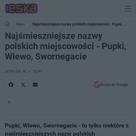
News
Najśmieszniejsze nazwy polskich miejscowości - Pupki,
Wlewo, Swornegacie
Najśmieszniejsze nazwy
polskich miejscowości - Pupki,
Wlewo, Swornegacie
2018-04-10
15:47
Dodaj do Google
Pupki, Wlewo, Swornegacie - to tylko niektóre z
najśmieszniejszych nazw polskich