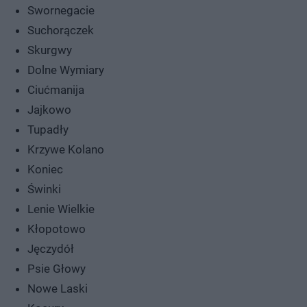
Swornegacie
Suchorączek
Skurgwy
Dolne Wymiary
Ciućmanija
Jajkowo
Tupadły
Krzywe Kolano
Koniec
Świnki
Lenie Wielkie
Kłopotowo
Jęczydół
Psie Głowy
Nowe Laski