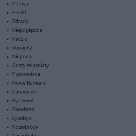
Pomyje
Pieski
Zdrada
Niepoględzie
Kaczki
Ropuchy
Nicponia
Gnaty Wieśniaty
Pupkowizna
Nowe Rumunki
Całowanie
Ryczywół
Zadobrze
Łysobyki
Koziebrody
Dyszobaba