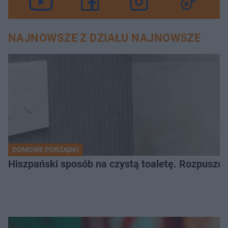
NAJNOWSZE Z DZIAŁU NAJNOWSZE
DOMOWE PORZĄDKI
Hiszpański sposób na czystą toaletę. Rozpuszcz