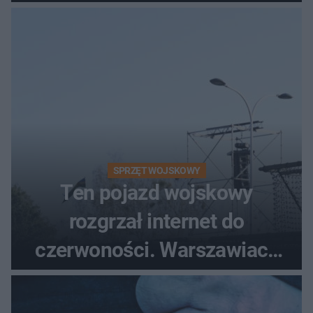
poszkodowanych, lądował
śmigłowiec LPR
SPRZĘT WOJSKOWY
Ten pojazd wojskowy
rozgrzał internet do
czerwoności. Warszawiacy
pytali, czy to Mad Max!