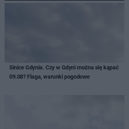
Sinice Gdynia. Czy w Gdyni można się kąpać
09.08? Flaga, warunki pogodowe