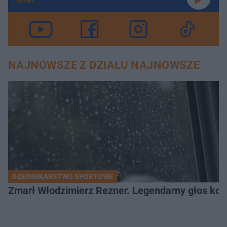
GRAMY
NAJNOWSZE Z DZIAŁU NAJNOWSZE
DZIENNIKARSTWO SPORTOWE
Zmarł Włodzimierz Rezner. Legendarny głos kola