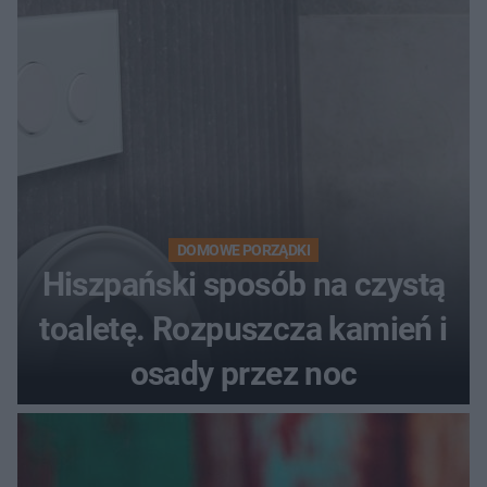
DOMOWE PORZĄDKI
Hiszpański sposób na czystą
toaletę. Rozpuszcza kamień i
osady przez noc