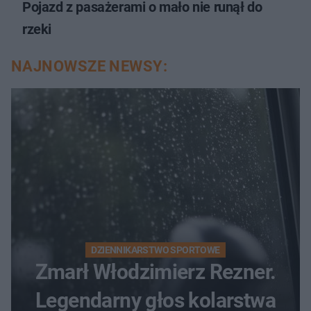
Pojazd z pasażerami o mało nie runął do
rzeki
NAJNOWSZE NEWSY:
DZIENNIKARSTWO SPORTOWE
Zmarł Włodzimierz Rezner.
Legendarny głos kolarstwa