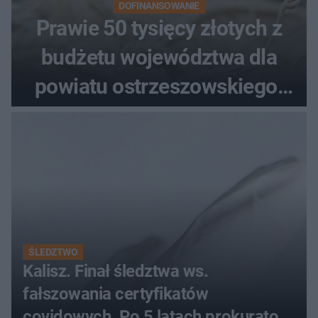
DOFINANSOWANIE
Prawie 50 tysięcy złotych z
budżetu województwa dla
powiatu ostrzeszowskiego.
Pieniądze trafią do czterech
organizacji
ŚLEDZTWO
Kalisz. Finał śledztwa ws.
fałszowania certyfikatów
covidowych. Po 5 latach prokurator