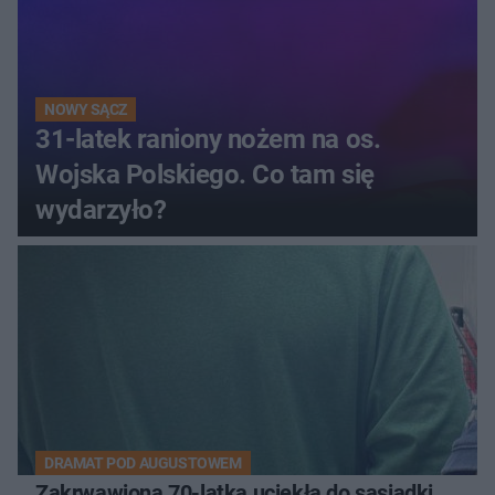
NOWY SĄCZ
31-latek raniony nożem na os.
Wojska Polskiego. Co tam się
wydarzyło?
DRAMAT POD AUGUSTOWEM
Zakrwawiona 70-latka uciekła do sąsiadki.