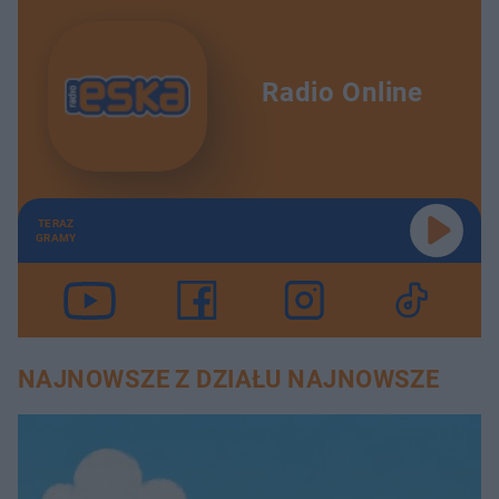
Radio Online
TERAZ
GRAMY
NAJNOWSZE Z DZIAŁU NAJNOWSZE