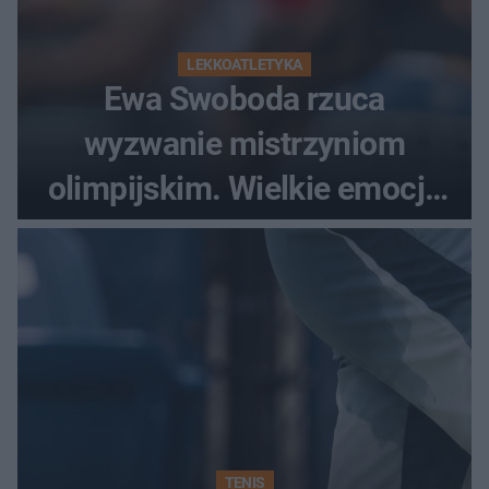
LEKKOATLETYKA
Ewa Swoboda rzuca
wyzwanie mistrzyniom
olimpijskim. Wielkie emocje
podczas Silesia Memoriału
Kamili Skolimowskiej
TENIS