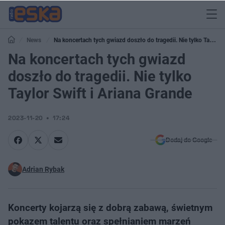
News
Na koncertach tych gwiazd doszło do tragedii. Nie tylko Taylor
Swift i Ariana Grande
Na koncertach tych gwiazd
doszło do tragedii. Nie tylko
Taylor Swift i Ariana Grande
2023-11-20
17:24
Dodaj do Google
Adrian Rybak
Koncerty kojarzą się z dobrą zabawą, świetnym
pokazem talentu oraz spełnianiem marzeń