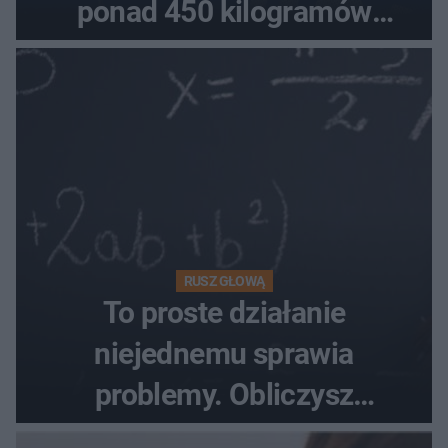
ponad 450 kilogramów
towaru
RUSZ GŁOWĄ
To proste działanie
niejednemu sprawia
problemy. Obliczysz
poprawnie, ile to jest