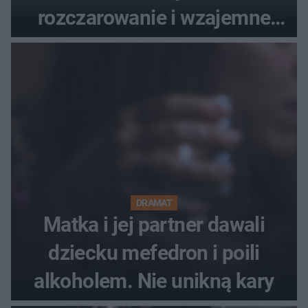
rozczarowanie i wzajemne
obwinianie. Dlaczego Peak
Festiwal nie odbędzie się?
DRAMAT
Matka i jej partner dawali
dziecku mefedron i poili
alkoholem. Nie unikną kary