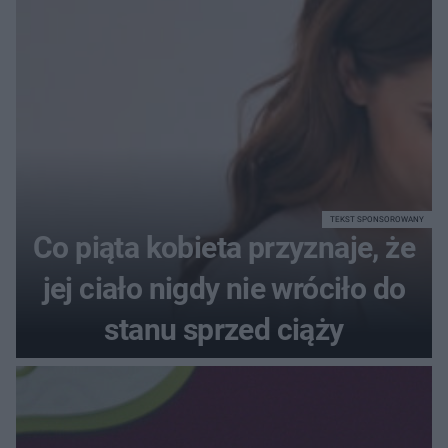
72+7×7−7×5=?
TEKST SPONSOROWANY
Co piąta kobieta przyznaje, że
jej ciało nigdy nie wróciło do
stanu sprzed ciąży