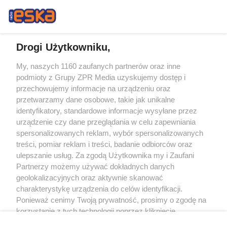
Drogi Użytkowniku,
My, naszych 1160 zaufanych partnerów oraz inne
Żaden utwór zamieszczony w serwisie nie może być powielany i
podmioty z Grupy ZPR Media uzyskujemy dostęp i
rozpowszechniany lub dalej rozpowszechniany w jakikolwiek sposób (w
tym także elektroniczny lub mechaniczny) na jakimkolwiek polu
przechowujemy informacje na urządzeniu oraz
eksploatacji w jakiejkolwiek formie, włącznie z umieszczaniem w Internecie
przetwarzamy dane osobowe, takie jak unikalne
bez pisemnej zgody właściciela praw. Jakiekolwiek użycie lub
wykorzystanie utworów w całości lub w części z naruszeniem prawa, tzn.
identyfikatory, standardowe informacje wysyłane przez
bez właściwej zgody, jest zabronione pod groźbą kary i może być ścigane
urządzenie czy dane przeglądania w celu zapewniania
prawnie.
spersonalizowanych reklam, wybór spersonalizowanych
treści, pomiar reklam i treści, badanie odbiorców oraz
ulepszanie usług. Za zgodą Użytkownika my i Zaufani
Partnerzy możemy używać dokładnych danych
geolokalizacyjnych oraz aktywnie skanować
charakterystykę urządzenia do celów identyfikacji.
Ponieważ cenimy Twoją prywatność, prosimy o zgodę na
O nas
korzystanie z tych technologii poprzez kliknięcie
Informacje prawne
„Akceptuję”. Zgoda jest dobrowolna i zawsze możesz ją