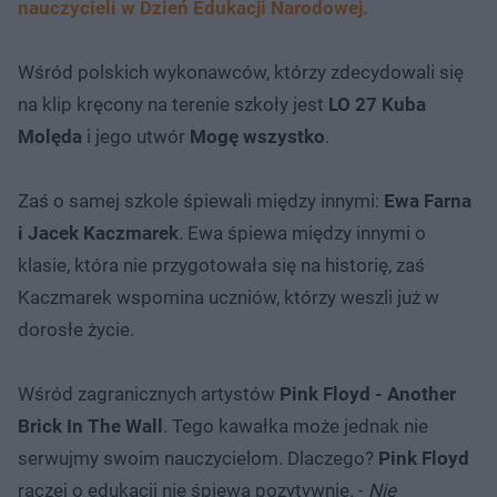
nauczycieli w Dzień Edukacji Narodowej.
Wśród polskich wykonawców, którzy zdecydowali się
na klip kręcony na terenie szkoły jest
LO 27 Kuba
Molęda
i jego utwór
Mogę wszystko
.
Zaś o samej szkole śpiewali między innymi:
Ewa Farna
i Jacek Kaczmarek
. Ewa śpiewa między innymi o
klasie, która nie przygotowała się na historię, zaś
Kaczmarek wspomina uczniów, którzy weszli już w
dorosłe życie.
Wśród zagranicznych artystów
Pink Floyd - Another
Brick In The Wall
. Tego kawałka może jednak nie
serwujmy swoim nauczycielom. Dlaczego?
Pink Floyd
raczej o edukacji nie śpiewa pozytywnie. -
Nie