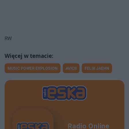
RW
MUSIC POWER EXPLOSION
AVICII
FELIX JAEHN
Radio Online