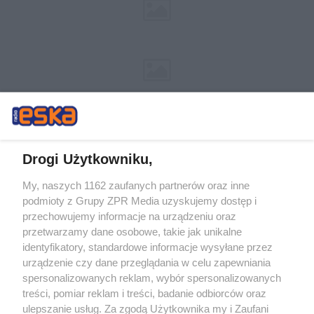
Drogi Użytkowniku,
My, naszych 1162 zaufanych partnerów oraz inne
Żaden utwór zamieszczony w serwisie nie może być powielany i
podmioty z Grupy ZPR Media uzyskujemy dostęp i
rozpowszechniany lub dalej rozpowszechniany w jakikolwiek sposób (w
tym także elektroniczny lub mechaniczny) na jakimkolwiek polu
przechowujemy informacje na urządzeniu oraz
eksploatacji w jakiejkolwiek formie, włącznie z umieszczaniem w Internecie
przetwarzamy dane osobowe, takie jak unikalne
bez pisemnej zgody właściciela praw. Jakiekolwiek użycie lub
wykorzystanie utworów w całości lub w części z naruszeniem prawa, tzn.
identyfikatory, standardowe informacje wysyłane przez
bez właściwej zgody, jest zabronione pod groźbą kary i może być ścigane
urządzenie czy dane przeglądania w celu zapewniania
prawnie.
spersonalizowanych reklam, wybór spersonalizowanych
treści, pomiar reklam i treści, badanie odbiorców oraz
ulepszanie usług. Za zgodą Użytkownika my i Zaufani