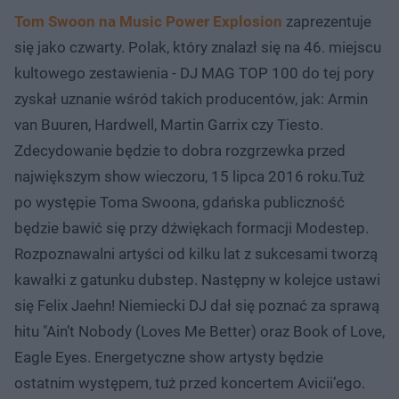
Tom Swoon na Music Power Explosion
zaprezentuje
się jako czwarty. Polak, który znalazł się na 46. miejscu
kultowego zestawienia - DJ MAG TOP 100 do tej pory
zyskał uznanie wśród takich producentów, jak: Armin
van Buuren, Hardwell, Martin Garrix czy Tiesto.
Zdecydowanie będzie to dobra rozgrzewka przed
największym show wieczoru, 15 lipca 2016 roku.Tuż
po występie Toma Swoona, gdańska publiczność
będzie bawić się przy dźwiękach formacji Modestep.
Rozpoznawalni artyści od kilku lat z sukcesami tworzą
kawałki z gatunku dubstep. Następny w kolejce ustawi
się Felix Jaehn! Niemiecki DJ dał się poznać za sprawą
hitu "Ain’t Nobody (Loves Me Better) oraz Book of Love,
Eagle Eyes. Energetyczne show artysty będzie
ostatnim występem, tuż przed koncertem Avicii’ego.