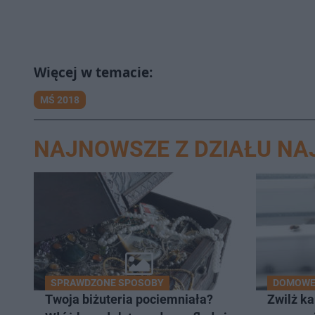
MŚ 2018
NAJNOWSZE Z DZIAŁU N
SPRAWDZONE SPOSOBY
DOMOWE 
Twoja biżuteria pociemniała?
Zwilż ka