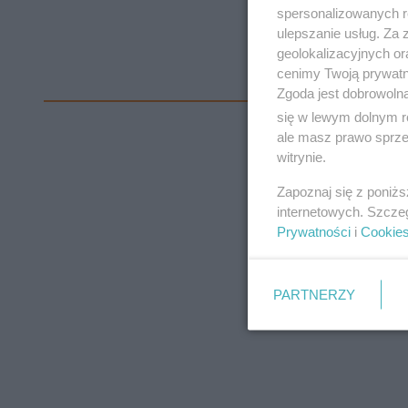
spersonalizowanych re
ulepszanie usług. Za
geolokalizacyjnych or
cenimy Twoją prywatno
Zgoda jest dobrowoln
się w lewym dolnym r
ale masz prawo sprzec
witrynie.
Zapoznaj się z poniż
internetowych. Szcze
Prywatności
i
Cookie
PARTNERZY