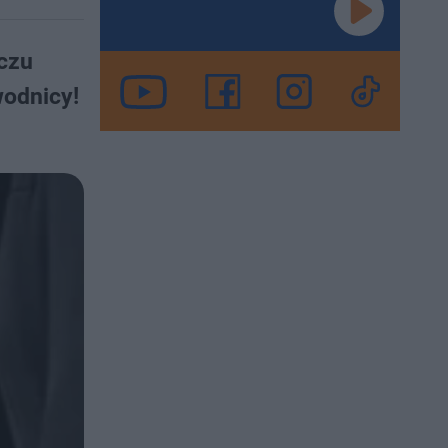
eczu
wodnicy!