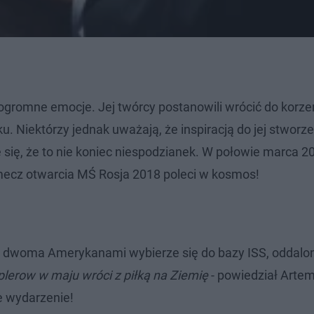
romne emocje. Jej twórcy postanowili wrócić do korzen
. Niektórzy jednak uważają, że inspiracją do jej stworze
e się, że to nie koniec niespodzianek. W połowie marca 2
 mecz otwarcia MŚ Rosja 2018 poleci w kosmos!
 z dwoma Amerykanami wybierze się do bazy ISS, oddalon
lerow w maju wróci z piłką na Ziemię
- powiedział Arte
e wydarzenie!