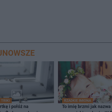
AJNOWSZE
TRIKI
RZADKIE IMIONA
rtkę i połóż na
To imię brzmi jak nazwa