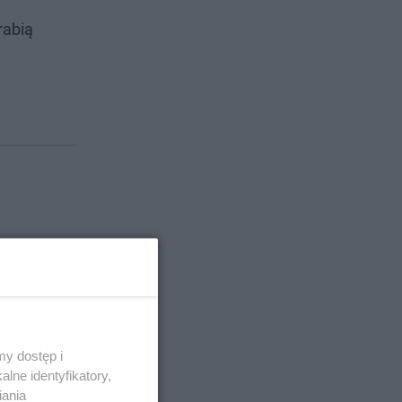
rabią
dnym
y dostęp i
ą dla nas
lne identyfikatory,
iania