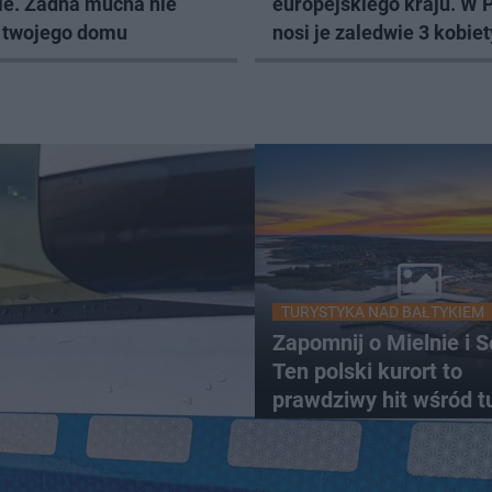
ie. Żadna mucha nie
europejskiego kraju. W 
o twojego domu
nosi je zaledwie 3 kobiet
TURYSTYKA NAD BAŁTYKIEM
Zapomnij o Mielnie i S
Ten polski kurort to
prawdziwy hit wśród t