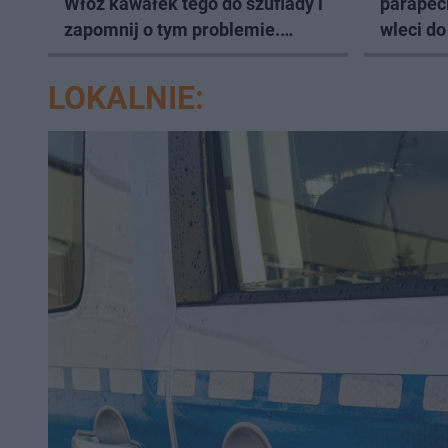
Włóż kawałek tego do szuflady i
parapec
zapomnij o tym problemie.
wleci d
Sposób na pociemniałą biżuterię
LOKALNIE: