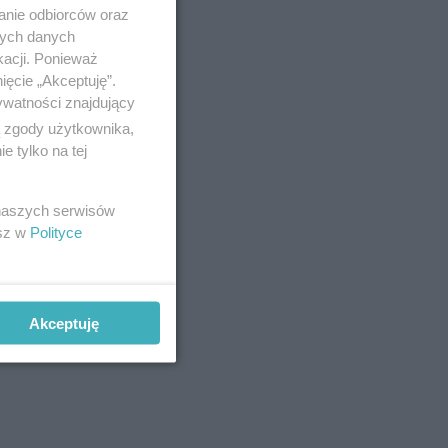
anie odbiorców oraz
nych danych
Zobacz
kacji. Ponieważ
ięcie „Akceptuję”.
ywatności znajdujący
ą zgody użytkownika,
 tylko na tej
 naszych serwisów
esz w
Polityce
Akceptuję