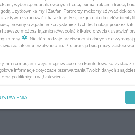
klam, wybór spersonalizowanych treści, pomiar reklam i treści, bad
 zgodą Użytkownika my i Zaufani Partnerzy możemy używać dokład
az aktywnie skanować charakterystykę urządzenia do celów identyfi
ść, prosimy o zgodę na korzystanie z tych technologii poprzez klikn
a i zawsze możesz ją zmienić/wycofać klikając przycisk ustawień pr
ogu strony
. Niektóre rodzaje przetwarzania danych nie wymagaj
iwić się takiemu przetwarzaniu. Preferencje będą miały zastosowanie
szymi informacjami, abyś mógł świadomie i komfortowo korzystać z
gółowe informacje dotyczące przetwarzania Twoich danych znajdzi
s
oraz po kliknięciu w „Ustawienia”.
USTAWIENIA