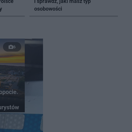
Polsce
i sprawdź, jaki masz typ
y
osobowości
6
opocie.
urystów