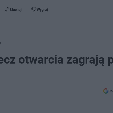
Słuchaj
Wygraj
!
cz otwarcia zagrają p
Do