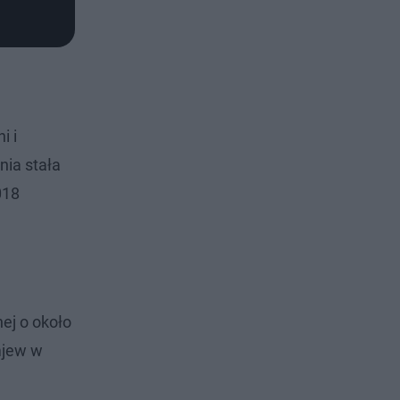
i i
nia stała
018
ej o około
mjew w