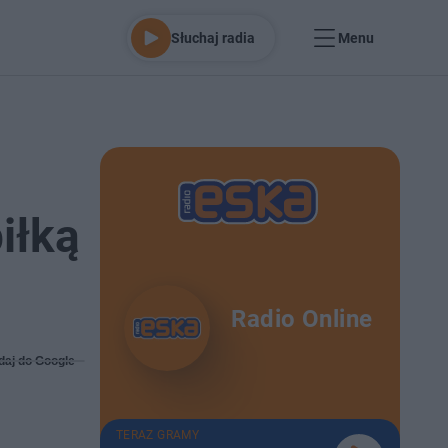
Słuchaj radia
Menu
iłką
Radio Online
daj do Google
TERAZ GRAMY