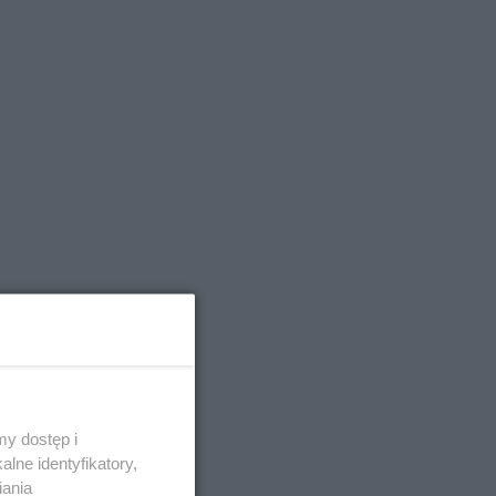
y dostęp i
lne identyfikatory,
iania