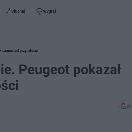
Słuchaj
Wygraj
ał samochód przyszłości
bie. Peugeot pokazał
ści
Do