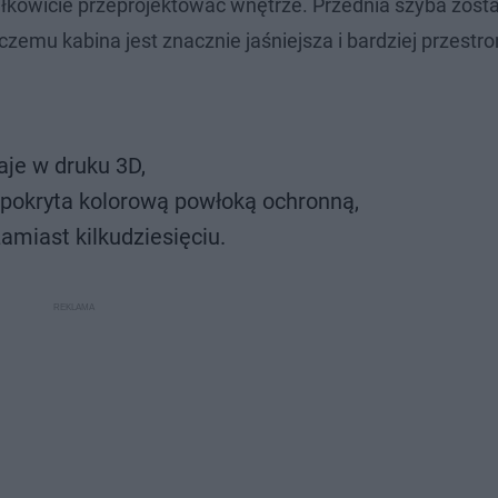
łkowicie przeprojektować wnętrze. Przednia szyba zost
 czemu kabina jest znacznie jaśniejsza i bardziej przestr
aje w druku 3D,
 pokryta kolorową powłoką ochronną,
zamiast kilkudziesięciu.