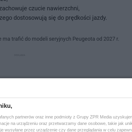
 zachowuje czucie nawierzchni,
czego dostosowują się do prędkości jazdy.
 ma trafić do modeli seryjnych Peugeota od 2027 r.
niku,
fanych partnerów oraz inne podmioty z Grupy ZPR Media uzyskujem
cje na urządzeniu oraz przetwarzamy dane osobowe, takie jak unika
je wysyłane przez urządzenie czy dane przeglądania w celu zapewn