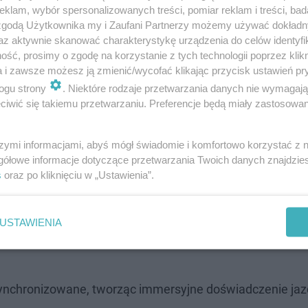
klam, wybór spersonalizowanych treści, pomiar reklam i treści, bad
 zgodą Użytkownika my i Zaufani Partnerzy możemy używać dokład
dnia szyba zamiast ekranu
az aktywnie skanować charakterystykę urządzenia do celów identyfi
ść, prosimy o zgodę na korzystanie z tych technologii poprzez klikn
a i zawsze możesz ją zmienić/wycofać klikając przycisk ustawień pr
omnego ekranu informacyjnego – bez klasycznego wyświ
ogu strony
. Niektóre rodzaje przetwarzania danych nie wymagaj
 tworzy powierzchnię odpowiadającą ekranowi o przekąt
iwić się takiemu przetwarzaniu. Preferencje będą miały zastosowanie
szymi informacjami, abyś mógł świadomie i komfortowo korzystać z
e oraz tryby jazdy:
gółowe informacje dotyczące przetwarzania Twoich danych znajdzi
s
oraz po kliknięciu w „Ustawienia”.
USTAWIENIA
 i animacji.
ynchronizowane, tworząc immersyjne doświadczenie jaz