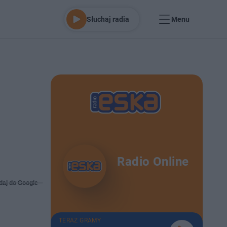
Słuchaj radia
Menu
Radio Online
daj do Google
TERAZ GRAMY