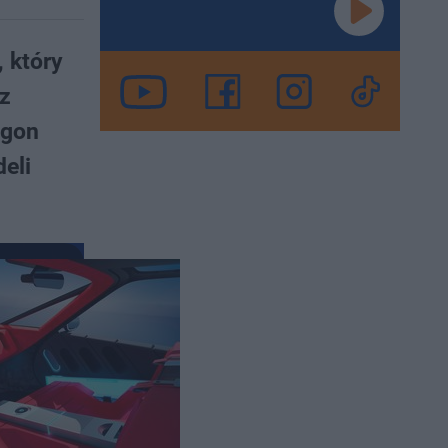
 który
az
ygon
eli