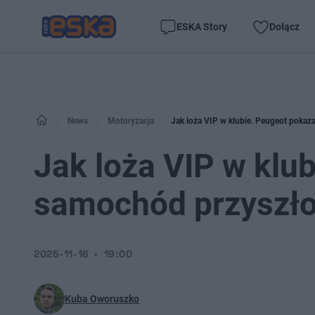
ESKA Story
Dołącz
News
Motoryzacja
Jak loża VIP w klubie. Peugeot pokaz
Jak loża VIP w klu
samochód przyszło
2025-11-16
19:00
Kuba Oworuszko