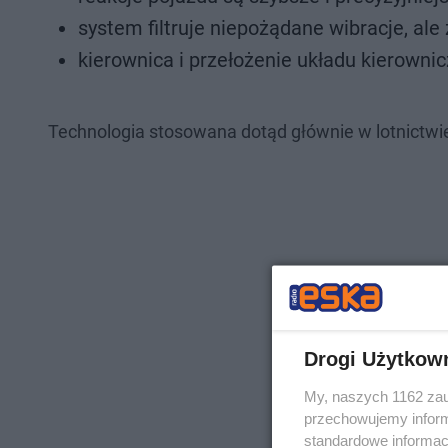
system filtruje niepożądane wibracje, ale
kierownica i przełożenie układu kierowni
Technologia stosowana dotąd głównie w lotnictwie
Drogi Użytkow
My, naszych 1162 zau
przechowujemy informa
standardowe informac