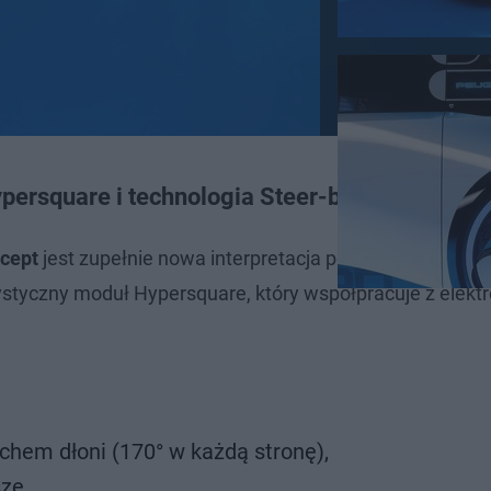
persquare i technologia Steer-by-Wire
cept
jest zupełnie nowa interpretacja pozycji kierowcy. 
ystyczny moduł Hypersquare, który współpracuje z elek
chem dłoni (170° w każdą stronę),
ze,