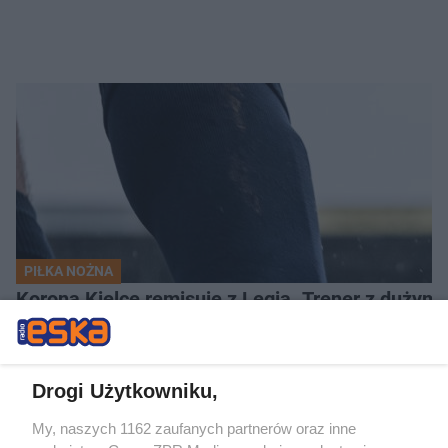
PIŁKA NOŻNA
Korona Kielce remisuje z Legią. Trener z dużym
Drogi Użytkowniku,
My, naszych 1162 zaufanych partnerów oraz inne