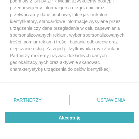
podmioty z Grupy ZPR Media uzyskujemy dostęp i
przechowujemy informacje na urządzeniu oraz
przetwarzamy dane osobowe, takie jak unikalne
identyfikatory, standardowe informacje wysyłane przez
urządzenie czy dane przeglądania w celu zapewniania
spersonalizowanych reklam, wybór spersonalizowanych
treści, pomiar reklam i treści, badanie odbiorców oraz
EKSTRAKLASA
ulepszanie usług. Za zgodą Użytkownika my i Zaufani
Mecz Korona Kielce z Legią Warszawa. Zobacz k
Partnerzy możemy używać dokładnych danych
geolokalizacyjnych oraz aktywnie skanować
charakterystykę urządzenia do celów identyfikacji.
Ponieważ cenimy Twoją prywatność, prosimy o zgodę na
korzystanie z tych technologii poprzez kliknięcie
LOKALNIE:
„Akceptuję”. Zgoda jest dobrowolna i zawsze możesz ją
zmienić/wycofać klikając przycisk ustawień prywatności
PARTNERZY
USTAWIENIA
znajdujący się w lewym dolnym rogu strony
. Niektóre
8
rodzaje przetwarzania danych nie wymagają zgody
Akceptuję
użytkownika, ale masz prawo sprzeciwić się takiemu
przetwarzaniu. Preferencje będą miały zastosowanie tylko
na tej witrynie.