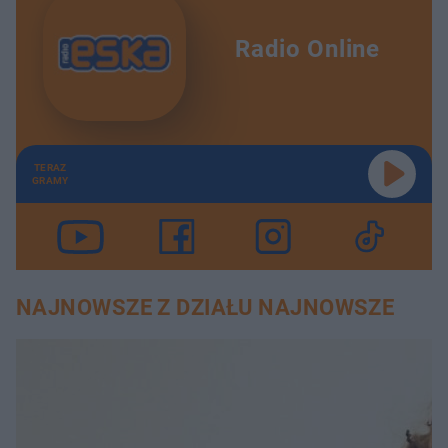
Radio Online
TERAZ
GRAMY
NAJNOWSZE Z DZIAŁU NAJNOWSZE