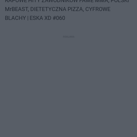
RAPOWE HITY ZAWODNIKÓW FAME MMA, POLSKI
MrBEAST, DIETETYCZNA PIZZA, CYFROWE
BLACHY | ESKA XD #060