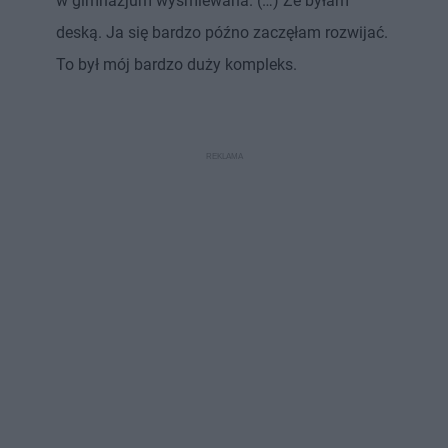
w gimnazjum wyśmiewana. (…) Że byłam
deską. Ja się bardzo późno zaczęłam rozwijać.
To był mój bardzo duży kompleks.