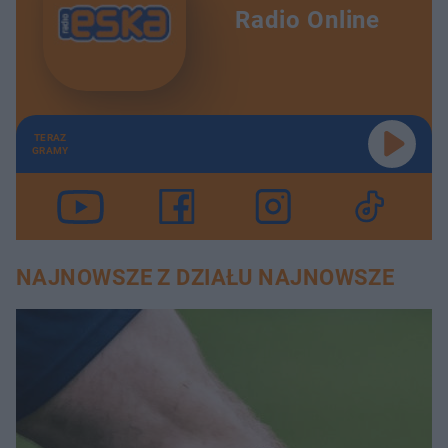
Radio Online
TERAZ
GRAMY
NAJNOWSZE Z DZIAŁU NAJNOWSZE