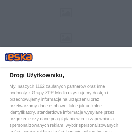
Drogi Użytkowniku,
My, naszych 1162 zaufanych partnerów oraz inne
Żaden utwór zamieszczony w serwisie nie może być powielany i
podmioty z Grupy ZPR Media uzyskujemy dostęp i
rozpowszechniany lub dalej rozpowszechniany w jakikolwiek sposób (w
tym także elektroniczny lub mechaniczny) na jakimkolwiek polu
przechowujemy informacje na urządzeniu oraz
eksploatacji w jakiejkolwiek formie, włącznie z umieszczaniem w Internecie
przetwarzamy dane osobowe, takie jak unikalne
bez pisemnej zgody właściciela praw. Jakiekolwiek użycie lub
identyfikatory, standardowe informacje wysyłane przez
wykorzystanie utworów w całości lub w części z naruszeniem prawa, tzn.
bez właściwej zgody, jest zabronione pod groźbą kary i może być ścigane
urządzenie czy dane przeglądania w celu zapewniania
prawnie.
spersonalizowanych reklam, wybór spersonalizowanych
treści, pomiar reklam i treści, badanie odbiorców oraz