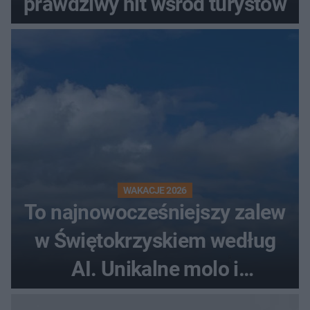
prawdziwy hit wśród turystów
WAKACJE 2026
To najnowocześniejszy zalew
w Świętokrzyskiem według
AI. Unikalne molo i
promenada