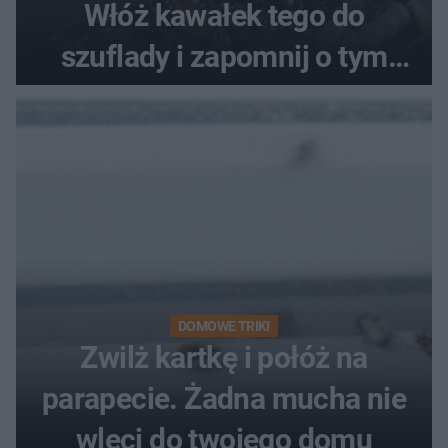
Włóż kawałek tego do
szuflady i zapomnij o tym
problemie. Sposób na
pociemniałą biżuterię
DOMOWE TRIKI
Zwilż kartkę i połóż na
parapecie. Żadna mucha nie
wleci do twojego domu