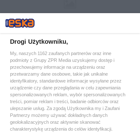
Drogi Użytkowniku,
My, naszych 1162 zaufanych partnerów oraz inne
Żaden utwór zamieszczony w serwisie nie może być powielany i
podmioty z Grupy ZPR Media uzyskujemy dostęp i
rozpowszechniany lub dalej rozpowszechniany w jakikolwiek sposób (w
przechowujemy informacje na urządzeniu oraz
tym także elektroniczny lub mechaniczny) na jakimkolwiek polu
eksploatacji w jakiejkolwiek formie, włącznie z umieszczaniem w
przetwarzamy dane osobowe, takie jak unikalne
Internecie bez pisemnej zgody właściciela praw. Jakiekolwiek użycie lub
identyfikatory, standardowe informacje wysyłane przez
wykorzystanie utworów w całości lub w części z naruszeniem prawa,
tzn. bez właściwej zgody, jest zabronione pod groźbą kary i może być
urządzenie czy dane przeglądania w celu zapewniania
ścigane prawnie.
spersonalizowanych reklam, wybór spersonalizowanych
treści, pomiar reklam i treści, badanie odbiorców oraz
ulepszanie usług. Za zgodą Użytkownika my i Zaufani
Partnerzy możemy używać dokładnych danych
geolokalizacyjnych oraz aktywnie skanować
charakterystykę urządzenia do celów identyfikacji.
Ponieważ cenimy Twoją prywatność, prosimy o zgodę na
O nas