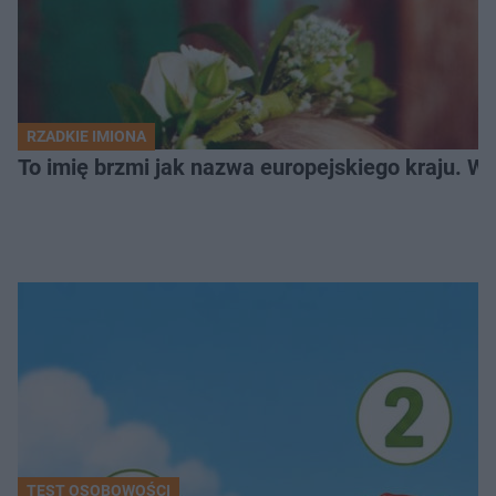
RZADKIE IMIONA
To imię brzmi jak nazwa europejskiego kraju. W 
TEST OSOBOWOŚCI