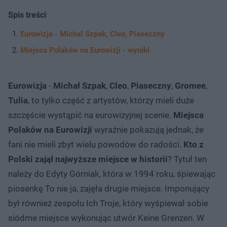
Spis treści
Eurowizja - Michał Szpak, Cleo, Piaseczny
Miejsca Polaków na Eurowizji - wyniki
Eurowizja
-
Michał Szpak
,
Cleo
,
Piaseczny
,
Gromee
,
Tulia
, to tylko część z artystów, którzy mieli duże
szczęście wystąpić na eurowizyjnej scenie.
Miejsca
Polaków na Eurowizji
wyraźnie pokazują jednak, że
fani nie mieli zbyt wielu powodów do radości.
Kto z
Polski zajął najwyższe miejsce w historii
? Tytuł ten
należy do Edyty Górniak, która w 1994 roku, śpiewając
piosenkę To nie ja, zajęła drugie miejsce. Imponujący
był również zespołu Ich Troje, który wyśpiewał sobie
siódme miejsce wykonując utwór Keine Grenzen. W