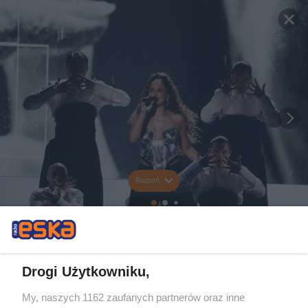
Rozwiń
Drogi Użytkowniku,
My, naszych 1162 zaufanych partnerów oraz inne