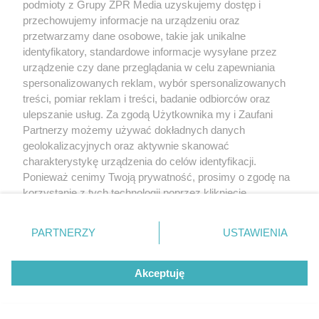
podmioty z Grupy ZPR Media uzyskujemy dostęp i
przechowujemy informacje na urządzeniu oraz
przetwarzamy dane osobowe, takie jak unikalne
identyfikatory, standardowe informacje wysyłane przez
urządzenie czy dane przeglądania w celu zapewniania
spersonalizowanych reklam, wybór spersonalizowanych
treści, pomiar reklam i treści, badanie odbiorców oraz
ulepszanie usług. Za zgodą Użytkownika my i Zaufani
Partnerzy możemy używać dokładnych danych
geolokalizacyjnych oraz aktywnie skanować
charakterystykę urządzenia do celów identyfikacji.
Ponieważ cenimy Twoją prywatność, prosimy o zgodę na
korzystanie z tych technologii poprzez kliknięcie
„Akceptuję”. Zgoda jest dobrowolna i zawsze możesz ją
zmienić/wycofać klikając przycisk ustawień prywatności
PARTNERZY
USTAWIENIA
znajdujący się w lewym dolnym rogu strony
. Niektóre
rodzaje przetwarzania danych nie wymagają zgody
Akceptuję
użytkownika, ale masz prawo sprzeciwić się takiemu
przetwarzaniu. Preferencje będą miały zastosowanie tylko
na tej witrynie.