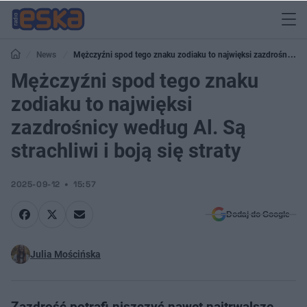
News
Mężczyźni spod tego znaku zodiaku to najwięksi zazdrośnicy
według Al. Są strachliwi i boją się straty
Mężczyźni spod tego znaku
zodiaku to najwięksi
zazdrośnicy według Al. Są
strachliwi i boją się straty
2025-09-12
15:57
Dodaj do Google
Julia Mościńska
Zazdrość potrafi niszczyć nawet najtrwalsze