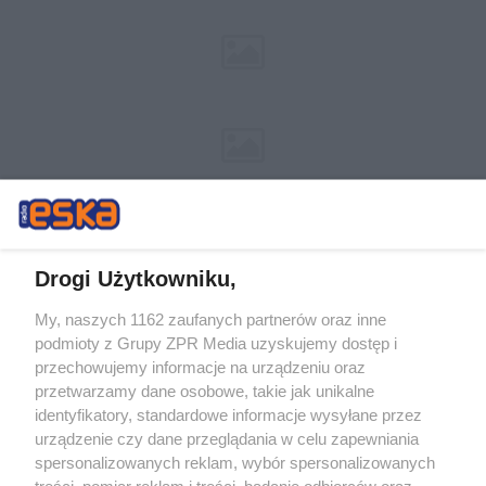
Drogi Użytkowniku,
My, naszych 1162 zaufanych partnerów oraz inne
Żaden utwór zamieszczony w serwisie nie może być powielany i
podmioty z Grupy ZPR Media uzyskujemy dostęp i
rozpowszechniany lub dalej rozpowszechniany w jakikolwiek sposób (w
przechowujemy informacje na urządzeniu oraz
tym także elektroniczny lub mechaniczny) na jakimkolwiek polu
eksploatacji w jakiejkolwiek formie, włącznie z umieszczaniem w
przetwarzamy dane osobowe, takie jak unikalne
Internecie bez pisemnej zgody właściciela praw. Jakiekolwiek użycie lub
identyfikatory, standardowe informacje wysyłane przez
wykorzystanie utworów w całości lub w części z naruszeniem prawa,
tzn. bez właściwej zgody, jest zabronione pod groźbą kary i może być
urządzenie czy dane przeglądania w celu zapewniania
ścigane prawnie.
spersonalizowanych reklam, wybór spersonalizowanych
treści, pomiar reklam i treści, badanie odbiorców oraz