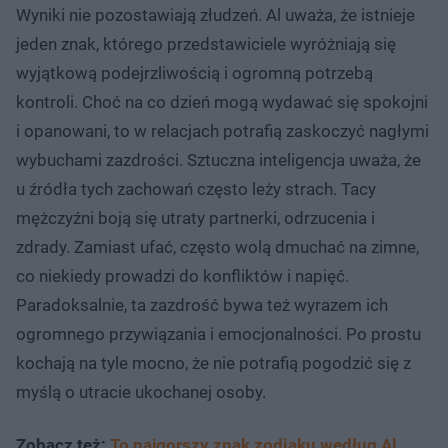
Wyniki nie pozostawiają złudzeń. Al uważa, że istnieje
jeden znak, którego przedstawiciele wyróżniają się
wyjątkową podejrzliwością i ogromną potrzebą
kontroli. Choć na co dzień mogą wydawać się spokojni
i opanowani, to w relacjach potrafią zaskoczyć nagłymi
wybuchami zazdrości. Sztuczna inteligencja uważa, że
u źródła tych zachowań często leży strach. Tacy
mężczyźni boją się utraty partnerki, odrzucenia i
zdrady. Zamiast ufać, często wolą dmuchać na zimne,
co niekiedy prowadzi do konfliktów i napięć.
Paradoksalnie, ta zazdrość bywa też wyrazem ich
ogromnego przywiązania i emocjonalności. Po prostu
kochają na tyle mocno, że nie potrafią pogodzić się z
myślą o utracie ukochanej osoby.
Zobacz też:
To najgorszy znak zodiaku według Al.