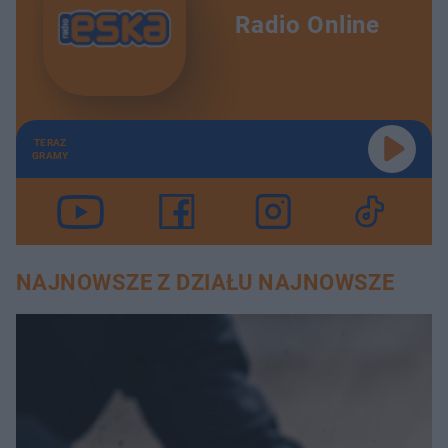
Radio Online
TERAZ
GRAMY
NAJNOWSZE Z DZIAŁU NAJNOWSZE