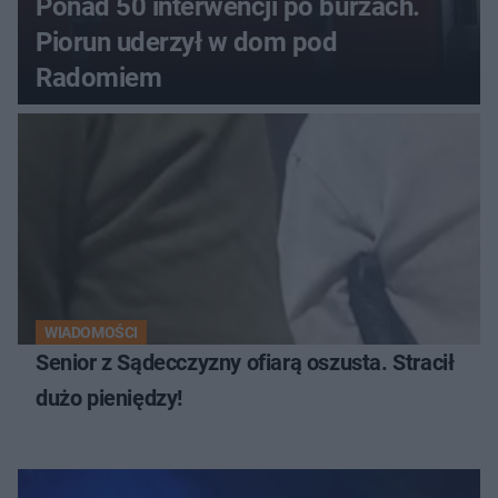
Ponad 50 interwencji po burzach.
Piorun uderzył w dom pod
Radomiem
WIADOMOŚCI
Senior z Sądecczyzny ofiarą oszusta. Stracił
dużo pieniędzy!