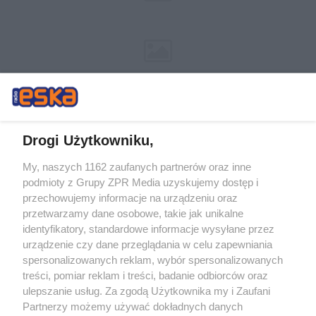
Drogi Użytkowniku,
My, naszych 1162 zaufanych partnerów oraz inne
Żaden utwór zamieszczony w serwisie nie może być powielany i
podmioty z Grupy ZPR Media uzyskujemy dostęp i
rozpowszechniany lub dalej rozpowszechniany w jakikolwiek sposób (w
tym także elektroniczny lub mechaniczny) na jakimkolwiek polu
przechowujemy informacje na urządzeniu oraz
eksploatacji w jakiejkolwiek formie, włącznie z umieszczaniem w Internecie
przetwarzamy dane osobowe, takie jak unikalne
bez pisemnej zgody właściciela praw. Jakiekolwiek użycie lub
wykorzystanie utworów w całości lub w części z naruszeniem prawa, tzn.
identyfikatory, standardowe informacje wysyłane przez
bez właściwej zgody, jest zabronione pod groźbą kary i może być ścigane
urządzenie czy dane przeglądania w celu zapewniania
prawnie.
spersonalizowanych reklam, wybór spersonalizowanych
treści, pomiar reklam i treści, badanie odbiorców oraz
ulepszanie usług. Za zgodą Użytkownika my i Zaufani
Partnerzy możemy używać dokładnych danych