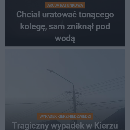
AKCJA RATUNKOWA
Chciał uratować tonącego
kolegę, sam zniknął pod
wodą
WYPADEK KIERZ NIEDŹWIEDZI
Tragiczny wypadek w Kierzu