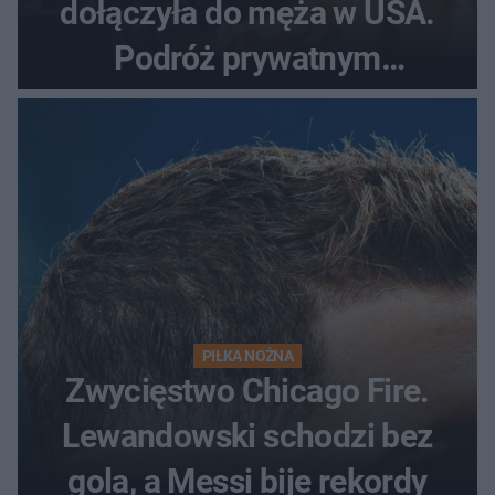
dołączyła do męża w USA.
Podróż prywatnym
odrzutowcem to dopiero
początek!
PIŁKA NOŻNA
Zwycięstwo Chicago Fire.
Lewandowski schodzi bez
gola, a Messi bije rekordy