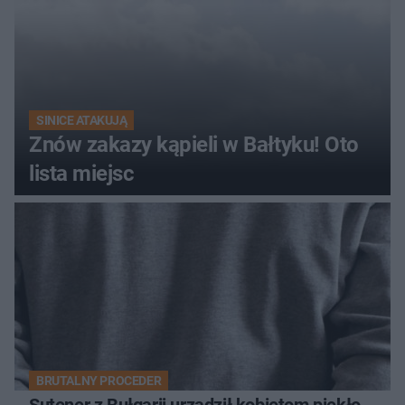
SINICE ATAKUJĄ
Znów zakazy kąpieli w Bałtyku! Oto
lista miejsc
BRUTALNY PROCEDER
Sutener z Bułgarii urządził kobietom piekło.