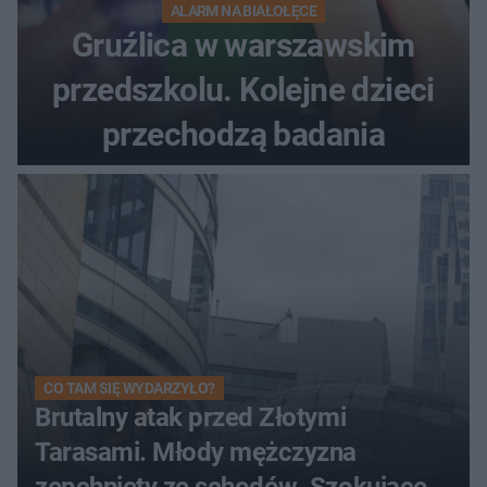
ALARM NA BIAŁOŁĘCE
Gruźlica w warszawskim
przedszkolu. Kolejne dzieci
przechodzą badania
CO TAM SIĘ WYDARZYŁO?
Brutalny atak przed Złotymi
Tarasami. Młody mężczyzna
zepchnięty ze schodów. Szokujące