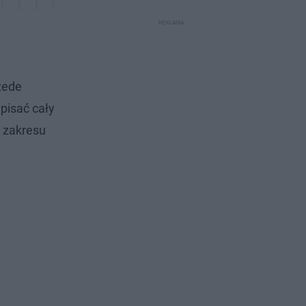
zede
pisać cały
 zakresu