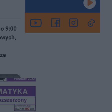
 o 9:00
owych,
rze