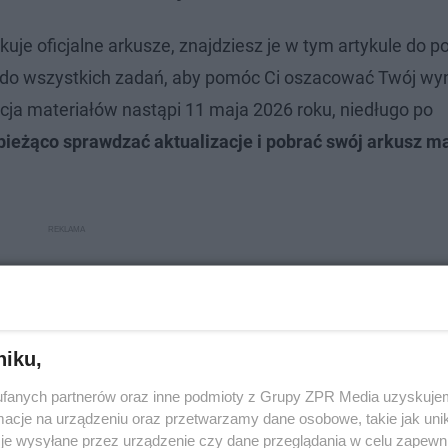
uje oficjalne arkusze, znajdziesz je w tym artykule do p
 do wszystkich zadań, aby pomóc Ci oszacować Twój wyn
cja materiałów nastąpi 11 maja 2026 roku, niedługo po
 bieżąco sprawdzać aktualizacje i pobrać swój arkusz m
niku,
fanych partnerów oraz inne podmioty z Grupy ZPR Media uzyskujem
cje na urządzeniu oraz przetwarzamy dane osobowe, takie jak unika
je wysyłane przez urządzenie czy dane przeglądania w celu zapewn