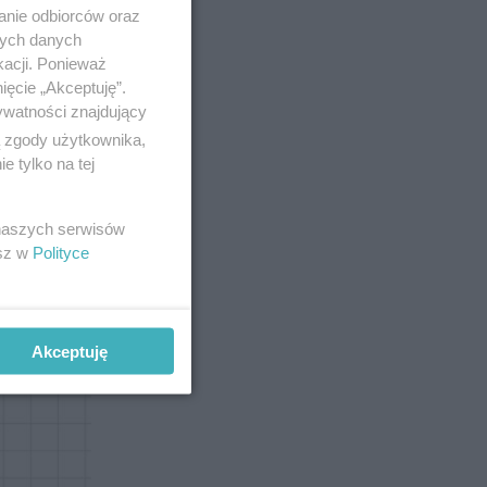
anie odbiorców oraz
nych danych
kacji. Ponieważ
ięcie „Akceptuję”.
ywatności znajdujący
ą zgody użytkownika,
 tylko na tej
51
 naszych serwisów
esz w
Polityce
Akceptuję