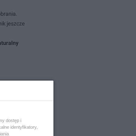
obrania.
ik jeszcze
aturalny
y dostęp i
lne identyfikatory,
iania