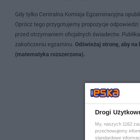
Gdy tylko Centralna Komisja Egzaminacyjna opublik
Oprócz tego przygotujemy propozycje odpowiedzi
przed otrzymaniem oficjalnych świadectw. Publika
zakończeniu egzaminu.
Odświeżaj stronę, aby na
(matematyka rozszerzona).
Drogi Użytkow
My, naszych 1162 zau
przechowujemy informa
standardowe informac