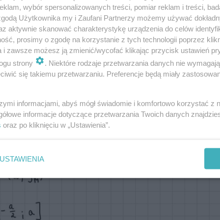
klam, wybór spersonalizowanych treści, pomiar reklam i treści, bad
 zgodą Użytkownika my i Zaufani Partnerzy możemy używać dokład
az aktywnie skanować charakterystykę urządzenia do celów identyfi
ść, prosimy o zgodę na korzystanie z tych technologii poprzez klikn
edziami znajdziesz w galerii poniżej
a i zawsze możesz ją zmienić/wycofać klikając przycisk ustawień pr
ogu strony
. Niektóre rodzaje przetwarzania danych nie wymagaj
iwić się takiemu przetwarzaniu. Preferencje będą miały zastosowanie
szymi informacjami, abyś mógł świadomie i komfortowo korzystać z
gółowe informacje dotyczące przetwarzania Twoich danych znajdzi
s
oraz po kliknięciu w „Ustawienia”.
USTAWIENIA