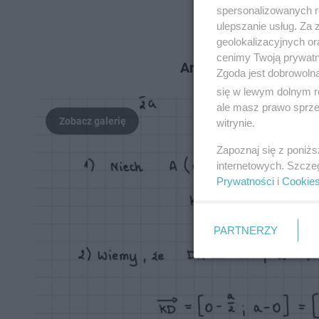
spersonalizowanych re
ulepszanie usług. Za
geolokalizacyjnych or
cenimy Twoją prywatno
Arkusze wraz z odpowi
Zgoda jest dobrowoln
się w lewym dolnym r
ale masz prawo sprzec
witrynie.
Zapoznaj się z poniż
internetowych. Szcze
Prywatności
i
Cookie
PARTNERZY