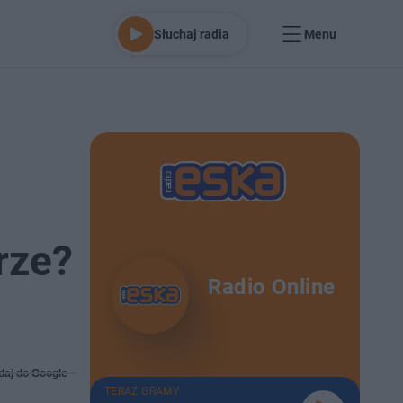
Słuchaj radia
Menu
rze?
Radio Online
daj do Google
TERAZ GRAMY