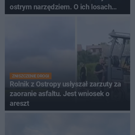
ostrym narzędziem. O ich losach
zdecyduje sąd rodzinny
ZNISZCZENIE DROGI
Rolnik z Ostropy usłyszał zarzuty za
zaoranie asfaltu. Jest wniosek o
areszt