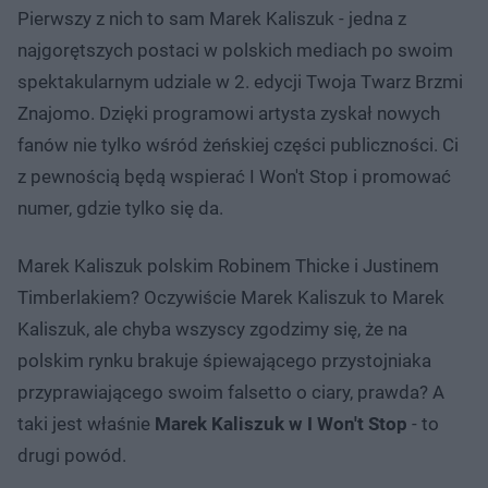
Pierwszy
z nich to sam Marek Kaliszuk - jedna z
najgorętszych postaci w polskich mediach po swoim
spektakularnym udziale w 2. edycji Twoja Twarz Brzmi
Znajomo. Dzięki programowi artysta zyskał nowych
fanów nie tylko wśród żeńskiej części publiczności. Ci
z pewnością będą wspierać I Won't Stop i promować
numer, gdzie tylko się da.
Marek Kaliszuk polskim Robinem Thicke i Justinem
Timberlakiem? Oczywiście Marek Kaliszuk to Marek
Kaliszuk, ale chyba wszyscy zgodzimy się, że na
polskim rynku brakuje śpiewającego przystojniaka
przyprawiającego swoim falsetto o ciary, prawda? A
taki jest właśnie
Marek Kaliszuk w I Won't Stop
- to
drugi
powód.