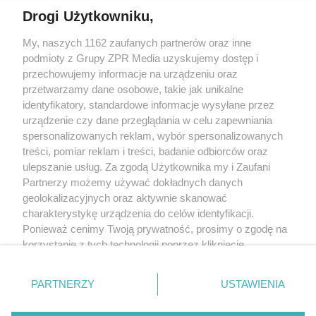
Drogi Użytkowniku,
My, naszych 1162 zaufanych partnerów oraz inne
Żaden utwór zamieszczony w serwisie nie może być powielany i
podmioty z Grupy ZPR Media uzyskujemy dostęp i
rozpowszechniany lub dalej rozpowszechniany w jakikolwiek sposób (w
tym także elektroniczny lub mechaniczny) na jakimkolwiek polu
przechowujemy informacje na urządzeniu oraz
eksploatacji w jakiejkolwiek formie, włącznie z umieszczaniem w Internecie
przetwarzamy dane osobowe, takie jak unikalne
bez pisemnej zgody właściciela praw. Jakiekolwiek użycie lub
identyfikatory, standardowe informacje wysyłane przez
wykorzystanie utworów w całości lub w części z naruszeniem prawa, tzn.
bez właściwej zgody, jest zabronione pod groźbą kary i może być ścigane
urządzenie czy dane przeglądania w celu zapewniania
prawnie.
spersonalizowanych reklam, wybór spersonalizowanych
treści, pomiar reklam i treści, badanie odbiorców oraz
ulepszanie usług. Za zgodą Użytkownika my i Zaufani
Partnerzy możemy używać dokładnych danych
geolokalizacyjnych oraz aktywnie skanować
charakterystykę urządzenia do celów identyfikacji.
Ponieważ cenimy Twoją prywatność, prosimy o zgodę na
O nas
korzystanie z tych technologii poprzez kliknięcie
Informacje prawne
„Akceptuję”. Zgoda jest dobrowolna i zawsze możesz ją
zmienić/wycofać klikając przycisk ustawień prywatności
Nasze serwisy
PARTNERZY
USTAWIENIA
znajdujący się w lewym dolnym rogu strony
. Niektóre
rodzaje przetwarzania danych nie wymagają zgody
© 2026 Grupa ZPR Media