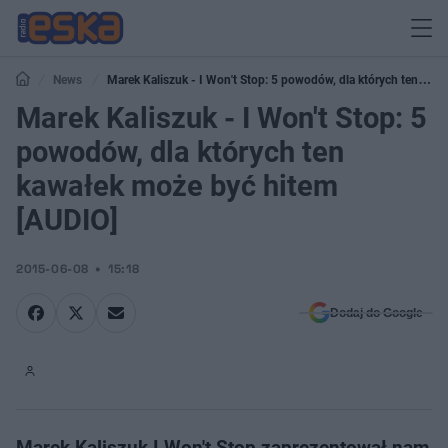
News
Marek Kaliszuk - I Won't Stop: 5 powodów, dla których ten
kawałek może być hitem [AUDIO]
Marek Kaliszuk - I Won't Stop: 5
powodów, dla których ten
kawałek może być hitem
[AUDIO]
2015-06-08
15:18
Dodaj do Google
Marek Kaliszuk I Won't Stop zaprezentował nam