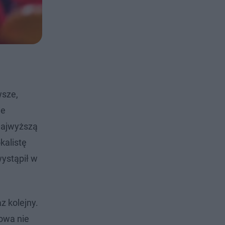
wsze,
ie
najwyższą
kalistę
ystąpił w
z kolejny.
lowa nie