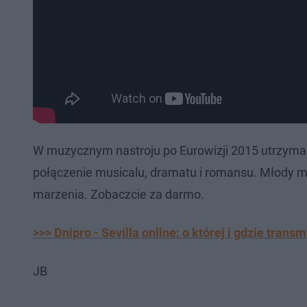
W muzycznym nastroju po Eurowizji 2015 utrzyma
połączenie musicalu, dramatu i romansu. Młody 
marzenia. Zobaczcie za darmo.
>>> Dnipro - Sevilla online: o której i gdzie trans
JB