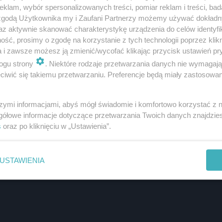
klam, wybór spersonalizowanych treści, pomiar reklam i treści, bad
 zgodą Użytkownika my i Zaufani Partnerzy możemy używać dokład
az aktywnie skanować charakterystykę urządzenia do celów identyfi
ść, prosimy o zgodę na korzystanie z tych technologii poprzez klikn
a i zawsze możesz ją zmienić/wycofać klikając przycisk ustawień pr
ogu strony
. Niektóre rodzaje przetwarzania danych nie wymagaj
iwić się takiemu przetwarzaniu. Preferencje będą miały zastosowanie
szymi informacjami, abyś mógł świadomie i komfortowo korzystać z
gółowe informacje dotyczące przetwarzania Twoich danych znajdzi
s
oraz po kliknięciu w „Ustawienia”.
USTAWIENIA