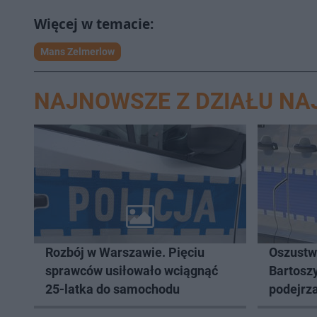
Mans Zelmerlow
NAJNOWSZE Z DZIAŁU N
Rozbój w Warszawie. Pięciu
Oszustw
sprawców usiłowało wciągnąć
Bartosz
25-latka do samochodu
podejrz
470 000 