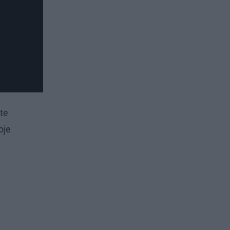
te
oje