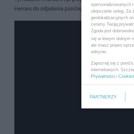
spersonalizowanych re
Heroes do odpalenia poniżej.
ulepszanie usług. Za
geolokalizacyjnych or
cenimy Twoją prywatno
Zgoda jest dobrowoln
się w lewym dolnym r
ale masz prawo sprzec
witrynie.
Zapoznaj się z poniż
internetowych. Szcze
Prywatności
i
Cookie
PARTNERZY