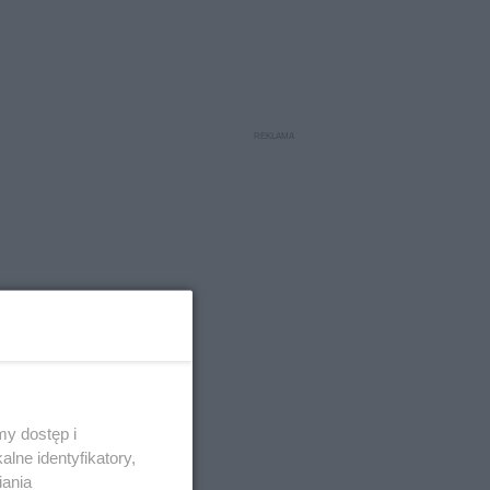
y dostęp i
lne identyfikatory,
iania
wykonaniem