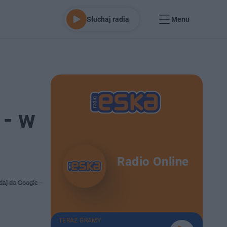
Słuchaj radia
Menu
 - w
Radio Online
daj do Google
TERAZ GRAMY