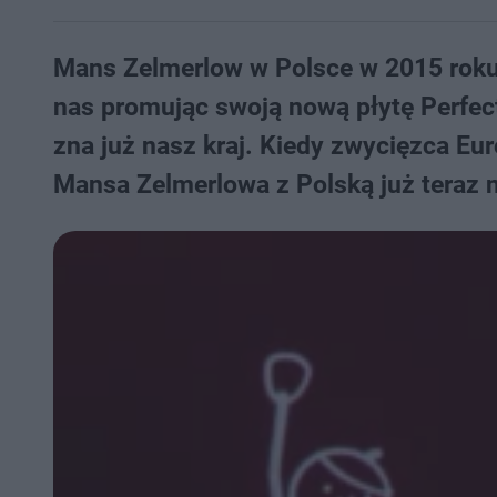
Mans Zelmerlow w Polsce w 2015 roku
nas promując swoją nową płytę Perfect
zna już nasz kraj. Kiedy zwycięzca Eu
Mansa Zelmerlowa z Polską już teraz 