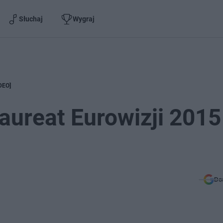
Słuchaj
Wygraj
DEO]
aureat Eurowizji 2015
Do