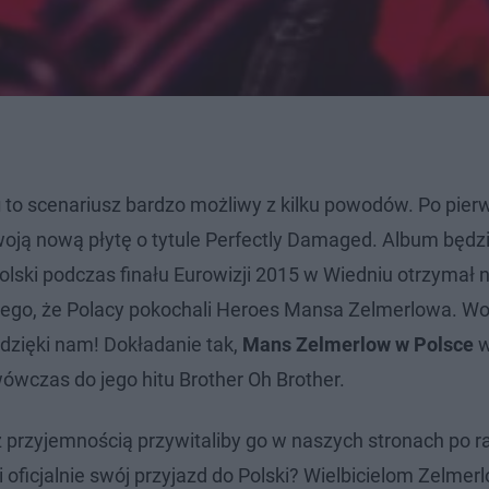
u
to scenariusz bardzo możliwy z kilku powodów. Po pier
oją nową płytę o tytule Perfectly Damaged. Album będz
lski podczas finału Eurowizji 2015 w Wiedniu otrzymał 
ego, że Polacy pokochali Heroes Mansa Zelmerlowa. Wo
 dzięki nam! Dokładanie tak,
Mans Zelmerlow w Polsce
w
wczas do jego hitu Brother Oh Brother.
z przyjemnością przywitaliby go w naszych stronach po ra
 oficjalnie swój przyjazd do Polski? Wielbicielom Zelmer