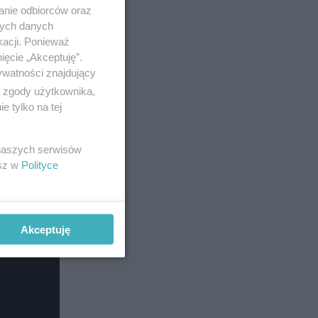
anie odbiorców oraz
nych danych
kacji. Ponieważ
ięcie „Akceptuję”.
ywatności znajdujący
ą zgody użytkownika,
 tylko na tej
 naszych serwisów
esz w
Polityce
Akceptuję