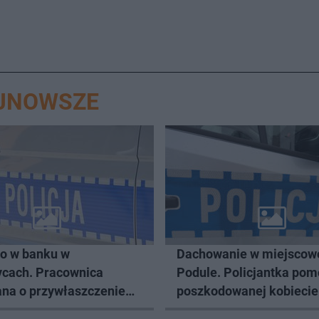
AJNOWSZE
o w banku w
Dachowanie w miejscow
ycach. Pracownica
Podule. Policjantka pom
ana o przywłaszczenie
poszkodowanej kobiecie
zł