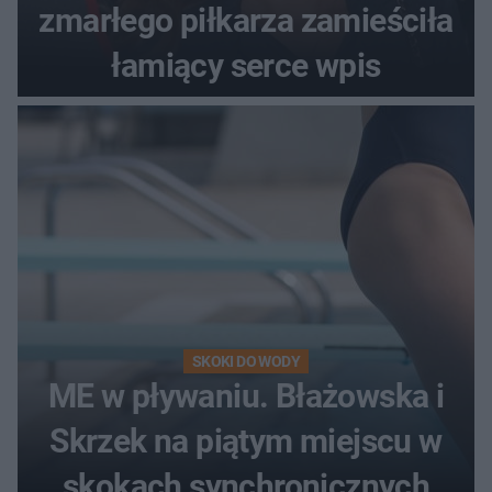
zmarłego piłkarza zamieściła
łamiący serce wpis
SKOKI DO WODY
ME w pływaniu. Błażowska i
Skrzek na piątym miejscu w
skokach synchronicznych