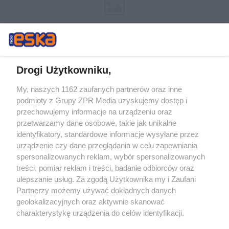
Drogi Użytkowniku,
My, naszych 1162 zaufanych partnerów oraz inne
Żaden utwór zamieszczony w serwisie nie może być powielany i
podmioty z Grupy ZPR Media uzyskujemy dostęp i
rozpowszechniany lub dalej rozpowszechniany w jakikolwiek sposób (w
tym także elektroniczny lub mechaniczny) na jakimkolwiek polu
przechowujemy informacje na urządzeniu oraz
eksploatacji w jakiejkolwiek formie, włącznie z umieszczaniem w
przetwarzamy dane osobowe, takie jak unikalne
Internecie bez pisemnej zgody właściciela praw. Jakiekolwiek użycie lub
identyfikatory, standardowe informacje wysyłane przez
wykorzystanie utworów w całości lub w części z naruszeniem prawa,
tzn. bez właściwej zgody, jest zabronione pod groźbą kary i może być
urządzenie czy dane przeglądania w celu zapewniania
ścigane prawnie.
spersonalizowanych reklam, wybór spersonalizowanych
treści, pomiar reklam i treści, badanie odbiorców oraz
ulepszanie usług. Za zgodą Użytkownika my i Zaufani
Partnerzy możemy używać dokładnych danych
geolokalizacyjnych oraz aktywnie skanować
charakterystykę urządzenia do celów identyfikacji.
Ponieważ cenimy Twoją prywatność, prosimy o zgodę na
O nas