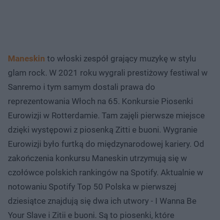
Maneskin
to włoski zespół grający muzykę w stylu
glam rock. W 2021 roku wygrali prestiżowy festiwal w
Sanremo i tym samym dostali prawa do
reprezentowania Włoch na 65. Konkursie Piosenki
Eurowizji w Rotterdamie. Tam zajęli pierwsze miejsce
dzięki występowi z piosenką Zitti e buoni. Wygranie
Eurowizji było furtką do międzynarodowej kariery. Od
zakończenia konkursu Maneskin utrzymują się w
czołówce polskich rankingów na Spotify. Aktualnie w
notowaniu Spotify Top 50 Polska w pierwszej
dziesiątce znajdują się dwa ich utwory - I Wanna Be
Your Slave i Zitii e buoni. Są to piosenki, które