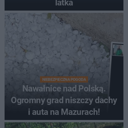
latka
NIEBEZPIECZNA POGODA
Nawałnice nad Polską.
Ogromny grad niszczy dachy
i auta na Mazurach!