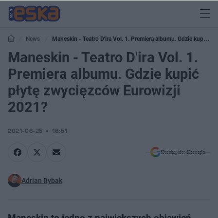
News
Maneskin - Teatro D'ira Vol. 1. Premiera albumu. Gdzie kupić
płytę zwycięzców Eurowizji 2021?
Maneskin - Teatro D'ira Vol. 1.
Premiera albumu. Gdzie kupić
płytę zwycięzców Eurowizji
2021?
2021-06-25
16:51
Dodaj do Google
Adrian Rybak
Maneskin to jedno z największych objawień