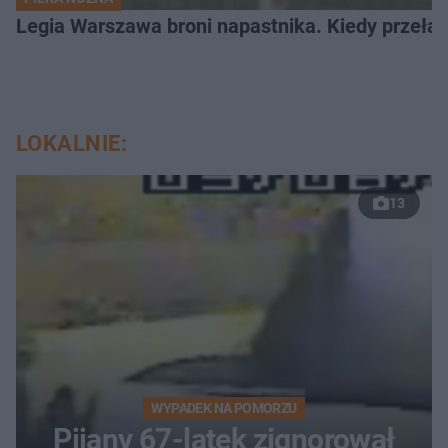
Legia Warszawa broni napastnika. Kiedy przełam
LOKALNIE:
13
WYPADEK NA POMORZU
Pijany 67-latek zignorował