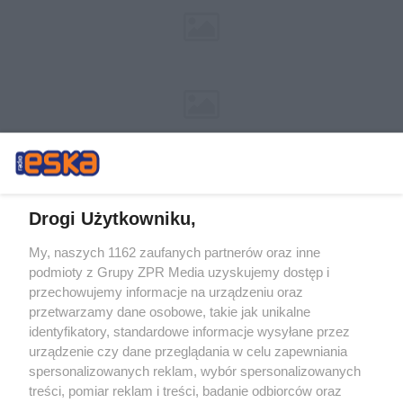
Drogi Użytkowniku,
My, naszych 1162 zaufanych partnerów oraz inne
Żaden utwór zamieszczony w serwisie nie może być powielany i
podmioty z Grupy ZPR Media uzyskujemy dostęp i
rozpowszechniany lub dalej rozpowszechniany w jakikolwiek sposób (w
tym także elektroniczny lub mechaniczny) na jakimkolwiek polu
przechowujemy informacje na urządzeniu oraz
eksploatacji w jakiejkolwiek formie, włącznie z umieszczaniem w Internecie
przetwarzamy dane osobowe, takie jak unikalne
bez pisemnej zgody właściciela praw. Jakiekolwiek użycie lub
wykorzystanie utworów w całości lub w części z naruszeniem prawa, tzn.
identyfikatory, standardowe informacje wysyłane przez
bez właściwej zgody, jest zabronione pod groźbą kary i może być ścigane
urządzenie czy dane przeglądania w celu zapewniania
prawnie.
spersonalizowanych reklam, wybór spersonalizowanych
treści, pomiar reklam i treści, badanie odbiorców oraz