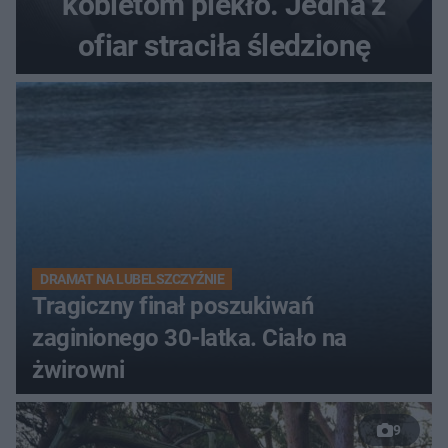
kobietom piekło. Jedna z
ofiar straciła śledzionę
DRAMAT NA LUBELSZCZYŹNIE
Tragiczny finał poszukiwań
zaginionego 30-latka. Ciało na
żwirowni
9