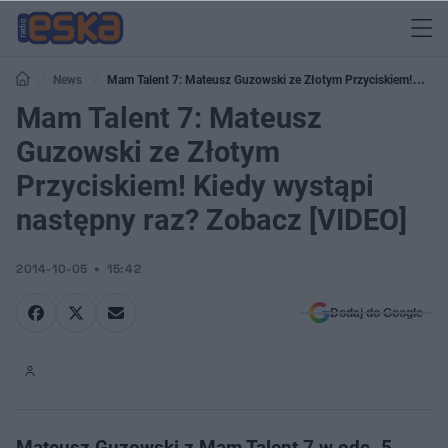
News
Mam Talent 7: Mateusz Guzowski ze Złotym Przyciskiem!
Kiedy wystąpi następny raz? Zobacz [VIDEO]
Mam Talent 7: Mateusz
Guzowski ze Złotym
Przyciskiem! Kiedy wystąpi
następny raz? Zobacz [VIDEO]
2014-10-05
15:42
Dodaj do Google
Mateusz Guzowski z Mam Talent 7 w odc. 5