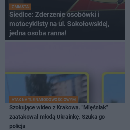
Z MIASTA
Siedlce: Zderzenie osobówki i
motocyklisty na ul. Sokołowskiej,
jedna osoba ranna!
ATAK NA TLE NARODOWOŚCIOWYM
Szokujące wideo z Krakowa. "Mięśniak"
zaatakował młodą Ukrainkę. Szuka go
policja