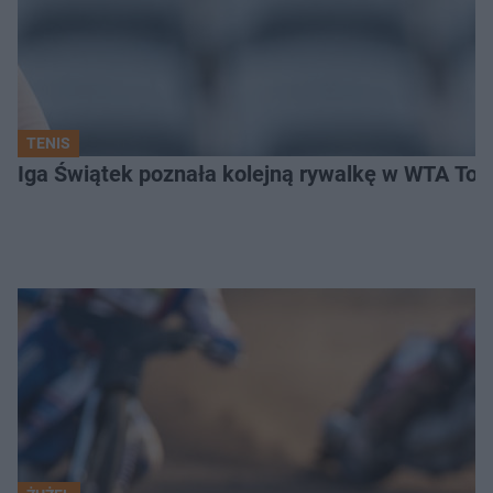
TENIS
Iga Świątek poznała kolejną rywalkę w WTA Toro