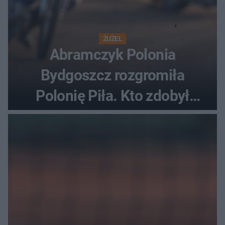
ŻUŻEL
Abramczyk Polonia
Bydgoszcz rozgromiła
Polonię Piła. Kto zdobył
najwięcej punktów?