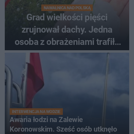
NAWAŁNICA NAD POLSKĄ
Grad wielkości pięści
zrujnował dachy. Jedna
osoba z obrażeniami trafiła
do szpitala
INTERWENCJA NA WODZIE
Awaria łodzi na Zalewie
Koronowskim. Sześć osób utknęło