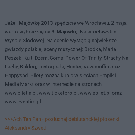
Jeżeli
Majówkę 2013
spędzicie we Wrocławiu, 2 maja
warto wybrać się na
3-Majówkę
. Na wrocławskiej
Wyspie Słodowej. Na scenie wystąpią największe
gwiazdy polskiej sceny muzycznej: Brodka, Maria
Peszek, Kult, Dżem, Coma, Power Of Trinity, Strachy Na
Lachy, Buldog, Luxtorpeda, Hunter, Vavamuffin oraz
Happysad. Bilety można kupić w sieciach Empik i
Media Markt oraz w internecie na stronach
www.biletin.pl, www.ticketpro.pl, www.ebilet.pl oraz
www.eventim.pl
>>>Ach Ten Pan - posłuchaj debiutanckiej piosenki
Aleksandry Szwed