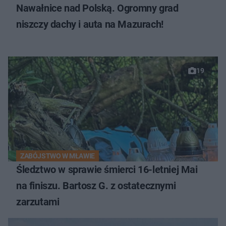
Nawałnice nad Polską. Ogromny grad
niszczy dachy i auta na Mazurach!
19
ZABÓJSTWO W MŁAWIE
Śledztwo w sprawie śmierci 16-letniej Mai
na finiszu. Bartosz G. z ostatecznymi
zarzutami